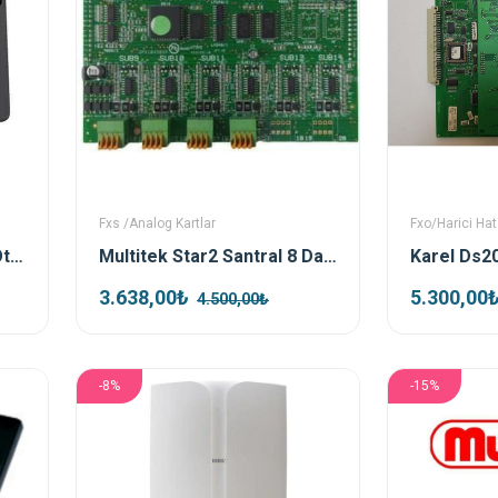
Fxs /Analog Kartlar
Fxo/Harici Hat 
Grandstream GHP621W Otel Sip IP Telefon
Multitek Star2 Santral 8 Dahili Abone Kartı
3.638,00₺
5.300,00
4.500,00₺
-8%
-15%