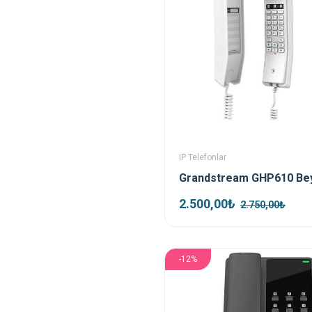
IP Telefonlar
2.500,00₺
2.750,00₺
-12%