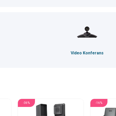
Video Konferans
-36%
-16%