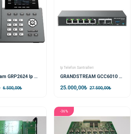
Ip Telefon Santralleri
Grandstream GRP2624 Ip Telefon
GRANDSTREAM GCC6010 Telefon Santrali ,Wifi Controller ve Firewall
₺
25.000,00₺
6.500,00₺
27.500,00₺
-36%