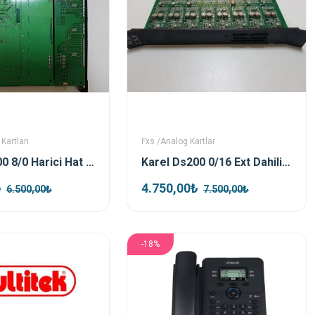
Kartları
Fxs /Analog Kartlar
Karel Ds200 8/0 Harici Hat Kartı
Karel Ds200 0/16 Ext Dahili Abone Kartı
₺
4.750,00₺
6.500,00₺
7.500,00₺
-18%