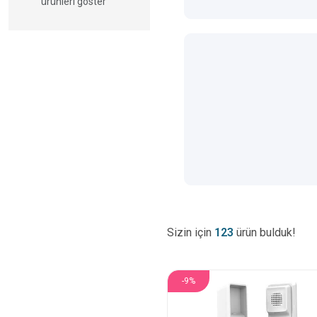
ürünleri göster
Sizin için
123
ürün bulduk!
-9%