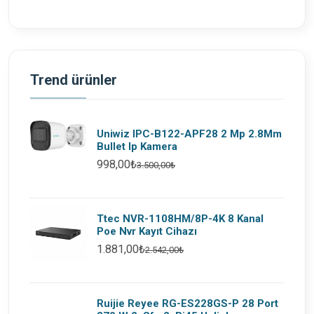
Trend ürünler
Uniwiz IPC-B122-APF28 2 Mp 2.8Mm
Bullet Ip Kamera
998,00₺
3.500,00₺
Ttec NVR-1108HM/8P-4K 8 Kanal
Poe Nvr Kayıt Cihazı
1.881,00₺
2.542,00₺
Ruijie Reyee RG-ES228GS-P 28 Port