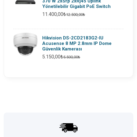
370 W 2xSfp 2xRj45 Uplink
Yönetilebilir Gigabit PoE Switch
11.400,00₺
12.500,00₺
Hikvision DS-2CD2183G2-IU
Acusense 8 MP 2.8mm IP Dome
Güvenlik Kamerası
5.150,00₺
5.500,00₺