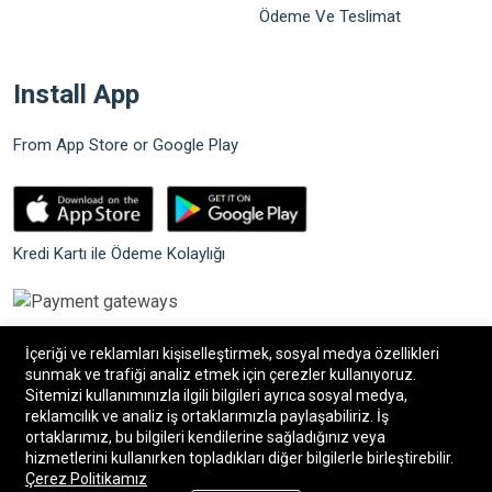
Ödeme Ve Teslimat
Install App
From App Store or Google Play
Kredi Kartı ile Ödeme Kolaylığı
İçeriği ve reklamları kişiselleştirmek, sosyal medya özellikleri
sunmak ve trafiği analiz etmek için çerezler kullanıyoruz.
Sitemizi kullanımınızla ilgili bilgileri ayrıca sosyal medya,
©2026 Bilgin Güvenlik Sistemleri. Tüm hakları saklıdır.
reklamcılık ve analiz iş ortaklarımızla paylaşabiliriz. İş
ortaklarımız, bu bilgileri kendilerine sağladığınız veya
hizmetlerini kullanırken topladıkları diğer bilgilerle birleştirebilir.
®
Bilişim34
|
Bilişim34 Akıllı E-Ticaret paketleri
ile
Çerez Politikamız