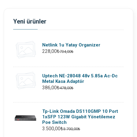
Yeni ürünler
Netlink 1u Yatay Organizer
228,00₺
734,00₺
Uptech NE-28048 48v 5.85a Ac-Dc
Metal Kasa Adaptör
386,00₺
478,00₺
Tp-Link Omada DS110GMP 10 Port
1xSFP 123W Gigabit Yönetilemez
Poe Switch
3.500,00₺
3.700,00₺