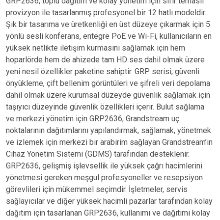
GRP2636, toplu dağıtım ve kolay yönetim için sıfır temaslı
provizyon ile tasarlanmış profesyonel bir 12 hatlı modeldir.
Şık bir tasarıma ve üretkenliği en üst düzeye çıkarmak için 5
yönlü sesli konferans, entegre PoE ve Wi-Fi, kullanıcıların en
yüksek netlikte iletişim kurmasını sağlamak için hem
hoparlörde hem de ahizede tam HD ses dahil olmak üzere
yeni nesil özellikler paketine sahiptir. GRP serisi, güvenli
önyükleme, çift bellenim görüntüleri ve şifreli veri depolama
dahil olmak üzere kurumsal düzeyde güvenlik sağlamak için
taşıyıcı düzeyinde güvenlik özellikleri içerir. Bulut sağlama
ve merkezi yönetim için GRP2636, Grandstream uç
noktalarının dağıtımlarını yapılandırmak, sağlamak, yönetmek
ve izlemek için merkezi bir arabirim sağlayan Grandstream’in
Cihaz Yönetim Sistemi (GDMS) tarafından desteklenir.
GRP2636, gelişmiş işlevsellik ile yüksek çağrı hacimlerini
yönetmesi gereken meşgul profesyoneller ve resepsiyon
görevlileri için mükemmel seçimdir. İşletmeler, servis
sağlayıcılar ve diğer yüksek hacimli pazarlar tarafından kolay
dağıtım için tasarlanan GRP2636, kullanımı ve dağıtımı kolay