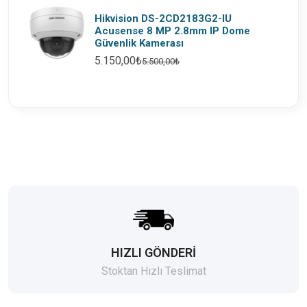
Hikvision DS-2CD2183G2-IU
Acusense 8 MP 2.8mm IP Dome
Güvenlik Kamerası
5.150,00₺
5.500,00₺
HIZLI GÖNDERİ
Stoktan Hızlı Teslimat