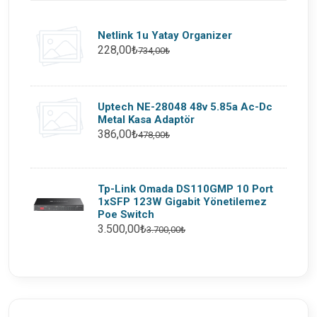
Netlink 1u Yatay Organizer
228,00₺
734,00₺
Uptech NE-28048 48v 5.85a Ac-Dc
Metal Kasa Adaptör
386,00₺
478,00₺
Tp-Link Omada DS110GMP 10 Port
1xSFP 123W Gigabit Yönetilemez
Poe Switch
3.500,00₺
3.700,00₺