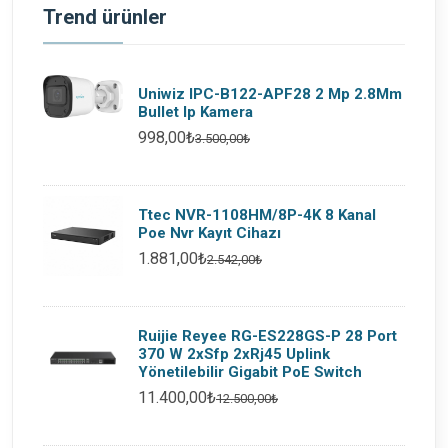
Trend ürünler
Uniwiz IPC-B122-APF28 2 Mp 2.8Mm
Bullet Ip Kamera
998,00₺
3.500,00₺
Ttec NVR-1108HM/8P-4K 8 Kanal
Poe Nvr Kayıt Cihazı
1.881,00₺
2.542,00₺
Ruijie Reyee RG-ES228GS-P 28 Port
370 W 2xSfp 2xRj45 Uplink
Yönetilebilir Gigabit PoE Switch
11.400,00₺
12.500,00₺