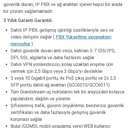
güvenlik duvarı, IP PBX ve ağ anahtarı içeren hepsi bir arada
bir çözüm sağlamaktadır
3 Yıllık Garanti Garantili.
Dahili IP PBX, gelişmiş işbirliği özellikleriyle ses ve
video iletişimi sağlar (
PBX Yükseltme seçenekleri
mevcuttur
)
Dahili güvenlik duvarı anti-virüs, katman 3-7 IDS/IPS,
DPI, SSL algılama ve daha fazlasını sağlar
Dahili VPN yönlendiricisi, kolay uzaktan erişime izin
vermek için 2,5 Gbps veya 3 Gbps'yi destekler
5 veya 10 Gigabit portlu, 4x PoE çıkış portlu ve 2x 2,5
SFP portlu dahili ağ anahtarı (GCC6010/GCC6011)
Tüm Grandstream uç noktalarını tek bir arayüzden kolayca
yapılandırın, dağıtın ve yönetin
Şifrelenmiş trafik, güvenli önyükleme, benzersiz güvenlik
sertifikaları ve daha fazlasıyla gelişmiş güvenlik
koruması sağlar
Bulut (GDMS), mobil uygulama, yerel WEB kullanıcı