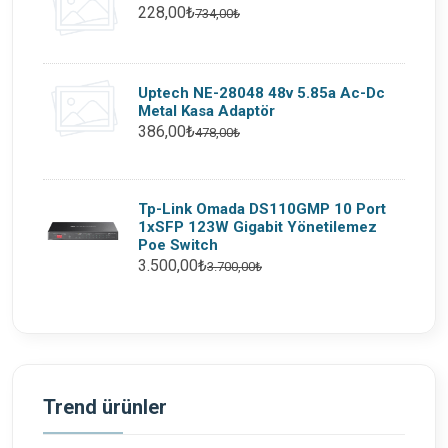
228,00₺
734,00₺
Uptech NE-28048 48v 5.85a Ac-Dc
Metal Kasa Adaptör
386,00₺
478,00₺
Tp-Link Omada DS110GMP 10 Port
1xSFP 123W Gigabit Yönetilemez
Poe Switch
3.500,00₺
3.700,00₺
Trend ürünler