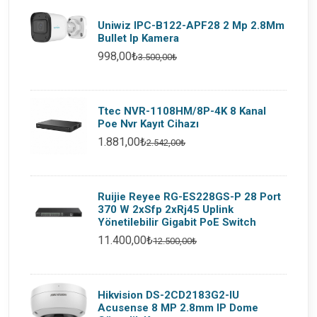
Uniwiz IPC-B122-APF28 2 Mp 2.8Mm
Bullet Ip Kamera
998,00₺
3.500,00₺
Ttec NVR-1108HM/8P-4K 8 Kanal
Poe Nvr Kayıt Cihazı
1.881,00₺
2.542,00₺
Ruijie Reyee RG-ES228GS-P 28 Port
370 W 2xSfp 2xRj45 Uplink
Yönetilebilir Gigabit PoE Switch
11.400,00₺
12.500,00₺
Hikvision DS-2CD2183G2-IU
Acusense 8 MP 2.8mm IP Dome