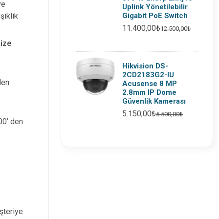
ve
Uplink Yönetilebilir
Gigabit PoE Switch
şiklik
11.400,00₺
12.500,00₺
nize
Hikvision DS-
2CD2183G2-IU
den
Acusense 8 MP
2.8mm IP Dome
Güvenlik Kamerası
5.150,00₺
5.500,00₺
:00’ den
şteriye