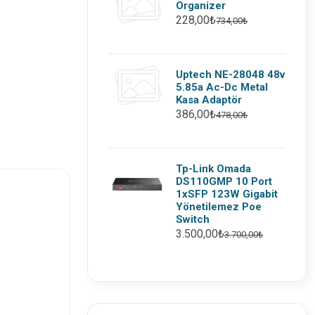
Organizer
228,00₺
734,00₺
Uptech NE-28048 48v
5.85a Ac-Dc Metal
Kasa Adaptör
386,00₺
478,00₺
Tp-Link Omada
DS110GMP 10 Port
1xSFP 123W Gigabit
Yönetilemez Poe
Switch
3.500,00₺
3.700,00₺