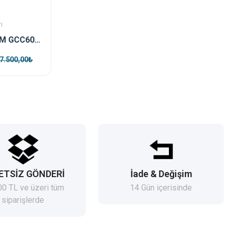
i
GRANDSTREAM GCC6010 Telefon Santrali ,Wifi Controller ve Firewall
7.500,00₺
ETSİZ GÖNDERİ
İade & Değişim
00 TL ve üzeri tüm
14 Gün içerisinde
siparişlerde