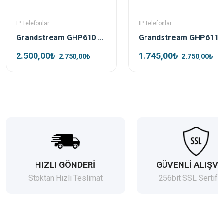
IP Telefonlar
IP Telefonlar
Grandstream GHP610 Beyaz Poe Ip Duvar Telefonu
2.500,00₺
1.745,00₺
2.750,00₺
2.750,00₺
HIZLI GÖNDERİ
GÜVENLİ ALIŞV
Stoktan Hızlı Teslimat
256bit SSL Sertif