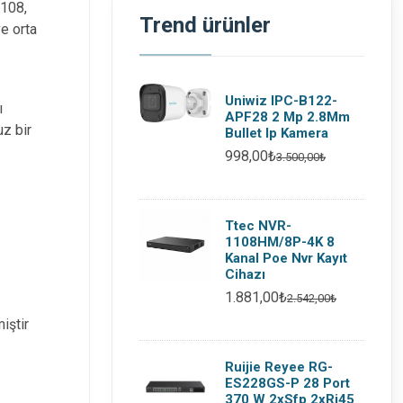
4108,
Trend ürünler
e orta
Uniwiz IPC-B122-
ı
APF28 2 Mp 2.8Mm
uz bir
Bullet Ip Kamera
998,00₺
3.500,00₺
Ttec NVR-
1108HM/8P-4K 8
Kanal Poe Nvr Kayıt
Cihazı
1.881,00₺
2.542,00₺
iştir
Ruijie Reyee RG-
ES228GS-P 28 Port
370 W 2xSfp 2xRj45