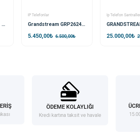
IP Telefonlar
Ip Telefon Santraller
Grandstream GHP611 Siyah Ip Duvar Telefonu
Grandstream GRP2624 Ip Telefon
5.450,00₺
25.000,00₺
6.500,00₺
2
ERİŞ
ÜCR
ÖDEME KOLAYLIĞI
ikası
15.0
Kredi kartına taksit ve havale