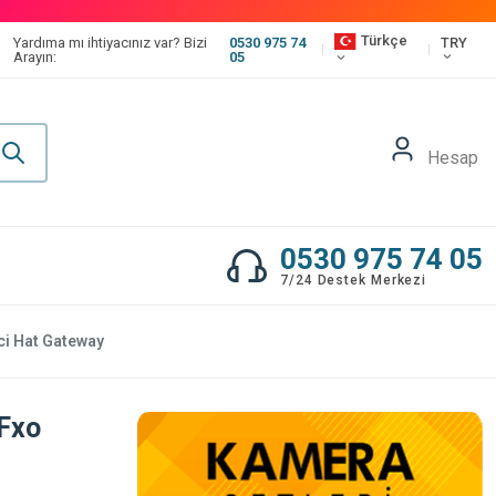
Türkçe
TRY
Yardıma mı ihtiyacınız var? Bizi
0530 975 74
Arayın:
05
Hesap
0530 975 74 05
7/24 Destek Merkezi
ci Hat Gateway
Fxo