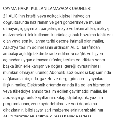
CAYMA HAKKI KULLANILAMAYACAK ÜRÜNLER:
21.ALICI’nın isteği veya açıkça kişisel ihtiyaçları
doğrultusunda hazırlanan ve geri gönderilmeye müsait
olmayan, iç giyim alt parçaları, mayo ve bikini altları, makyaj
malzemeleri, tek kullanımlık ürünler, çabuk bozulma tehlikesi
olan veya son kullanma tarihi geçme ihtimali olan mallar,
ALICI’ya teslim edilmesinin ardından ALICI tarafından
ambalajı açıldığı takdirde iade edilmesi sağlık ve hijyen
açısından uygun olmayan ürünler, teslim edildikten sonra
başka ürünlerle karışan ve doğası gereği ayrıştırılması
mümkün olmayan ürünler, Abonelik sözleşmesi kapsamında
sağlananlar dışında, gazete ve dergi gibi süreli yayınlara
ilişkin mallar, Elektronik ortamda anında ifa edilen hizmetler
veya tüketiciye anında teslim edilen gayrimaddi mallar, ile
ses veya görüntü kayıtlarının, kitap, dijital içerik, yazılım
programlarının, veri kaydedebilme ve veri depolama
cihazlarının, bilgisayar sarf malzemelerinin,
ambalajının
ALICI tarafından açılmış olması halinde iadesi