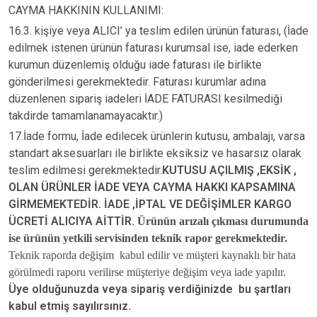
CAYMA HAKKININ KULLANIMI:
16.3. kişiye veya ALICI’ ya teslim edilen ürünün faturası, (İade
edilmek istenen ürünün faturası kurumsal ise, iade ederken
kurumun düzenlemiş olduğu iade faturası ile birlikte
gönderilmesi gerekmektedir. Faturası kurumlar adına
düzenlenen sipariş iadeleri İADE FATURASI kesilmediği
takdirde tamamlanamayacaktır.)
17.İade formu, İade edilecek ürünlerin kutusu, ambalajı, varsa
standart aksesuarları ile birlikte eksiksiz ve hasarsız olarak
teslim edilmesi gerekmektedir.
KUTUSU AÇILMIŞ ,EKSİK ,
OLAN ÜRÜNLER İADE VEYA CAYMA HAKKI KAPSAMINA
GİRMEMEKTEDİR. İADE ,İPTAL VE DEĞİŞİMLER KARGO
ÜCRETİ ALICIYA AİTTİR.
Ürünün arızalı çıkması durumunda
ise ürünün yetkili servisinden teknik rapor gerekmektedir.
Teknik raporda değişim kabul edilir ve müşteri kaynaklı bir hata
görülmedi raporu verilirse müşteriye değişim veya iade yapılır.
Üye olduğunuzda veya sipariş verdiğinizde bu şartları
kabul etmiş sayılırsınız.