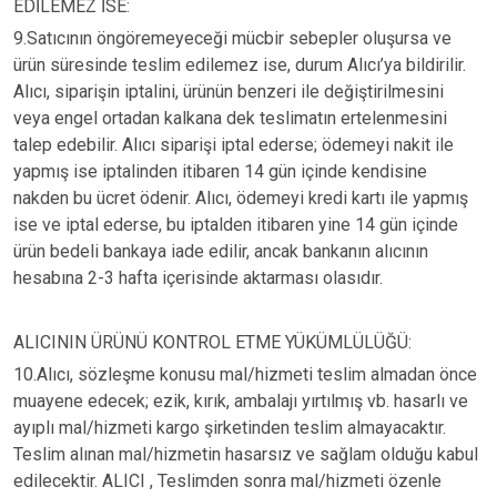
EDİLEMEZ İSE:
9.Satıcının öngöremeyeceği mücbir sebepler oluşursa ve
ürün süresinde teslim edilemez ise, durum Alıcı’ya bildirilir.
Alıcı, siparişin iptalini, ürünün benzeri ile değiştirilmesini
veya engel ortadan kalkana dek teslimatın ertelenmesini
talep edebilir. Alıcı siparişi iptal ederse; ödemeyi nakit ile
yapmış ise iptalinden itibaren 14 gün içinde kendisine
nakden bu ücret ödenir. Alıcı, ödemeyi kredi kartı ile yapmış
ise ve iptal ederse, bu iptalden itibaren yine 14 gün içinde
ürün bedeli bankaya iade edilir, ancak bankanın alıcının
hesabına 2-3 hafta içerisinde aktarması olasıdır.
ALICININ ÜRÜNÜ KONTROL ETME YÜKÜMLÜLÜĞÜ:
10.Alıcı, sözleşme konusu mal/hizmeti teslim almadan önce
muayene edecek; ezik, kırık, ambalajı yırtılmış vb. hasarlı ve
ayıplı mal/hizmeti kargo şirketinden teslim almayacaktır.
Teslim alınan mal/hizmetin hasarsız ve sağlam olduğu kabul
edilecektir. ALICI , Teslimden sonra mal/hizmeti özenle