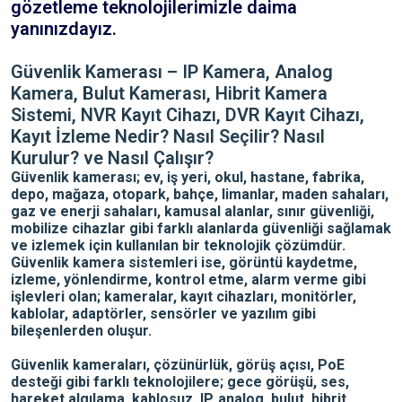
gözetleme teknolojilerimizle daima
yanınızdayız.
Güvenlik Kamerası – IP Kamera, Analog
Kamera, Bulut Kamerası, Hibrit Kamera
Sistemi, NVR Kayıt Cihazı, DVR Kayıt Cihazı,
Kayıt İzleme Nedir? Nasıl Seçilir? Nasıl
Kurulur? ve Nasıl Çalışır?
Güvenlik kamerası; ev, iş yeri, okul, hastane, fabrika,
depo, mağaza, otopark, bahçe, limanlar, maden sahaları,
gaz ve enerji sahaları, kamusal alanlar, sınır güvenliği,
mobilize cihazlar gibi farklı alanlarda güvenliği sağlamak
ve izlemek için kullanılan bir teknolojik çözümdür.
Güvenlik kamera sistemleri ise, görüntü kaydetme,
izleme, yönlendirme, kontrol etme, alarm verme gibi
işlevleri olan; kameralar, kayıt cihazları, monitörler,
kablolar, adaptörler, sensörler ve yazılım gibi
bileşenlerden oluşur.
Güvenlik kameraları, çözünürlük, görüş açısı, PoE
desteği gibi farklı teknolojilere; gece görüşü, ses,
hareket algılama, kablosuz, IP, analog, bulut, hibrit,