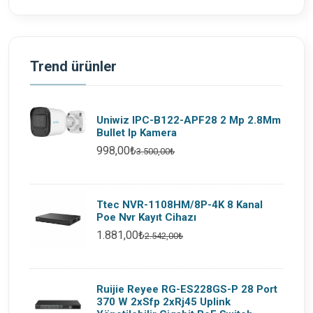
Trend ürünler
Uniwiz IPC-B122-APF28 2 Mp 2.8Mm
Bullet Ip Kamera
998,00₺
3.500,00₺
Ttec NVR-1108HM/8P-4K 8 Kanal
Poe Nvr Kayıt Cihazı
1.881,00₺
2.542,00₺
Ruijie Reyee RG-ES228GS-P 28 Port
370 W 2xSfp 2xRj45 Uplink