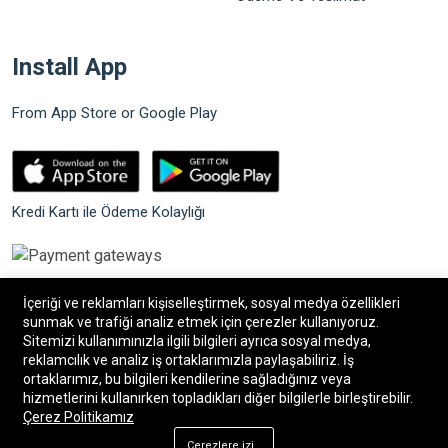
Install App
From App Store or Google Play
Kredi Kartı ile Ödeme Kolaylığı
İçeriği ve reklamları kişiselleştirmek, sosyal medya özellikleri
sunmak ve trafiği analiz etmek için çerezler kullanıyoruz.
Sitemizi kullanımınızla ilgili bilgileri ayrıca sosyal medya,
©2026 Bilgin Güvenlik Sistemleri. Tüm hakları saklıdır.
reklamcılık ve analiz iş ortaklarımızla paylaşabiliriz. İş
ortaklarımız, bu bilgileri kendilerine sağladığınız veya
hizmetlerini kullanırken topladıkları diğer bilgilerle birleştirebilir.
®
Bilişim34
|
Bilişim34 Akıllı E-Ticaret paketleri
ile
Çerez Politikamız
hazırlanmıştır.
Çerezlere izin ver