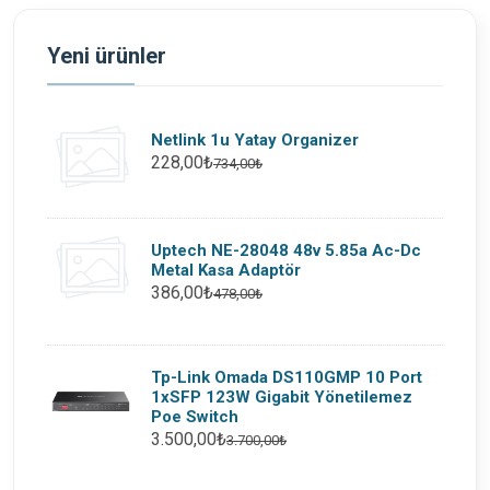
Yeni ürünler
Netlink 1u Yatay Organizer
228,00₺
734,00₺
Uptech NE-28048 48v 5.85a Ac-Dc
Metal Kasa Adaptör
386,00₺
478,00₺
Tp-Link Omada DS110GMP 10 Port
1xSFP 123W Gigabit Yönetilemez
Poe Switch
3.500,00₺
3.700,00₺