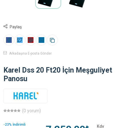
Paylaş
Arkadaşına E-posta Gönder
Karel Dss 20 Ft20 İçin Meşguliyet
Panosu
(0 yorum)
-23% İndirimli
Kdv