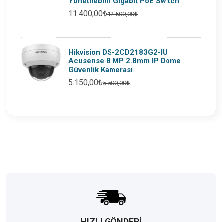
Yönetilebilir Gigabit PoE Switch
11.400,00₺
12.500,00₺
Hikvision DS-2CD2183G2-IU
Acusense 8 MP 2.8mm IP Dome
Güvenlik Kamerası
5.150,00₺
5.500,00₺
HIZLI GÖNDERİ