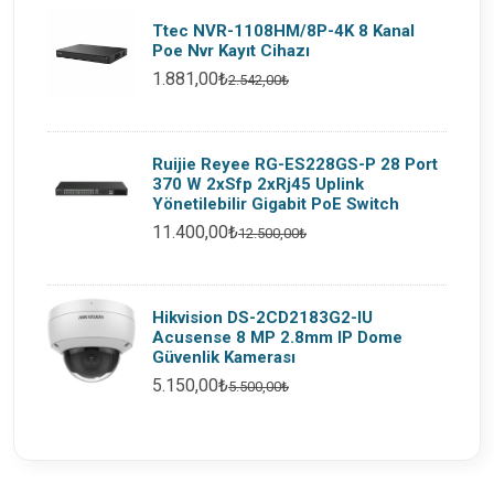
Ttec NVR-1108HM/8P-4K 8 Kanal
Poe Nvr Kayıt Cihazı
1.881,00₺
2.542,00₺
Ruijie Reyee RG-ES228GS-P 28 Port
370 W 2xSfp 2xRj45 Uplink
Yönetilebilir Gigabit PoE Switch
11.400,00₺
12.500,00₺
Hikvision DS-2CD2183G2-IU
Acusense 8 MP 2.8mm IP Dome
Güvenlik Kamerası
5.150,00₺
5.500,00₺