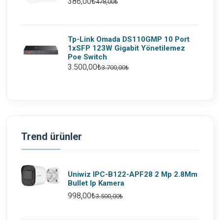
386,00₺
478,00₺
Tp-Link Omada DS110GMP 10 Port
1xSFP 123W Gigabit Yönetilemez
Poe Switch
3.500,00₺
3.700,00₺
Trend ürünler
Uniwiz IPC-B122-APF28 2 Mp 2.8Mm
Bullet Ip Kamera
998,00₺
3.500,00₺