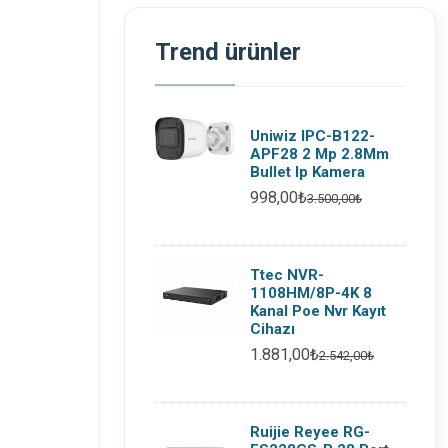
Trend ürünler
Uniwiz IPC-B122-
APF28 2 Mp 2.8Mm
Bullet Ip Kamera
998,00₺
3.500,00₺
Ttec NVR-
1108HM/8P-4K 8
Kanal Poe Nvr Kayıt
Cihazı
1.881,00₺
2.542,00₺
Ruijie Reyee RG-