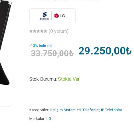
(0 yorum)
-13% İndirimli
29.250,00₺
33.750,00₺
Stok Durumu:
Stokta Var
Kategoriler:
İletişim Sistemleri
,
Telefonlar
,
IP Telefonlar
Markalar:
LG