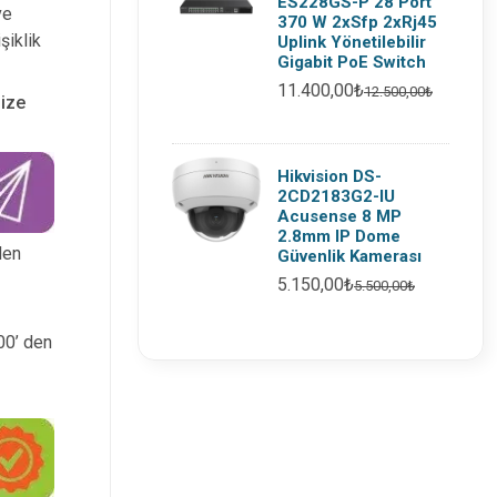
ES228GS-P 28 Port
ve
370 W 2xSfp 2xRj45
şiklik
Uplink Yönetilebilir
Gigabit PoE Switch
11.400,00₺
12.500,00₺
nize
Hikvision DS-
2CD2183G2-IU
Acusense 8 MP
2.8mm IP Dome
den
Güvenlik Kamerası
5.150,00₺
5.500,00₺
:00’ den