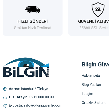
HIZLI GÖNDERİ
GÜVENLİ ALIŞV
Stoktan Hızlı Teslimat
256bit SSL Sertif
Bilgin Güv
Hakkımızda
Blog Yazıları
Adres:
İstanbul / Türkiye
İletişim
Bizi Arayın:
0212 000 00 00
Ortaklık Sistemi
E-posta:
info@bilginguvenlik.com