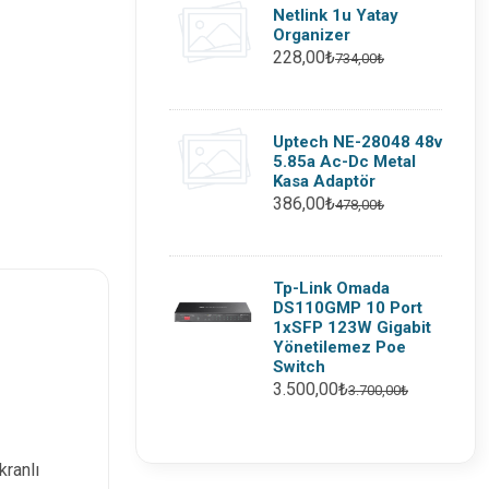
Netlink 1u Yatay
Organizer
228,00₺
734,00₺
Uptech NE-28048 48v
5.85a Ac-Dc Metal
Kasa Adaptör
386,00₺
478,00₺
Tp-Link Omada
DS110GMP 10 Port
1xSFP 123W Gigabit
Yönetilemez Poe
Switch
3.500,00₺
3.700,00₺
kranlı