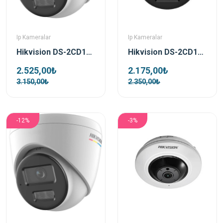
Ip Kameralar
Ip Kameralar
Hikvision DS-2CD1347G2H-LIUF 4 MP 2.8 mm Colorvu Smart Light Dome IP Kamera
Hikvision DS-2CD1343G2-LIUF 4 MP 2.8 mm Lens Smart Light Dome IP Kamera
2.525,00₺
2.175,00₺
3.150,00₺
2.350,00₺
-12%
-3%