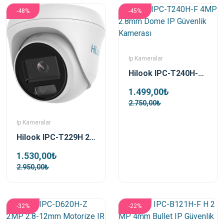
-48%
-45%
Ip Kameralar
Hilook IPC-T240H-F 4MP 2.8mm Dome IP Güvenlik Kamerası
1.499,00₺
2.750,00₺
Ip Kameralar
Hilook IPC-T229H 2Mp 2.8mm ColorVu Ip Dome Güvenlik Kamerası
1.530,00₺
2.950,00₺
-32%
-22%