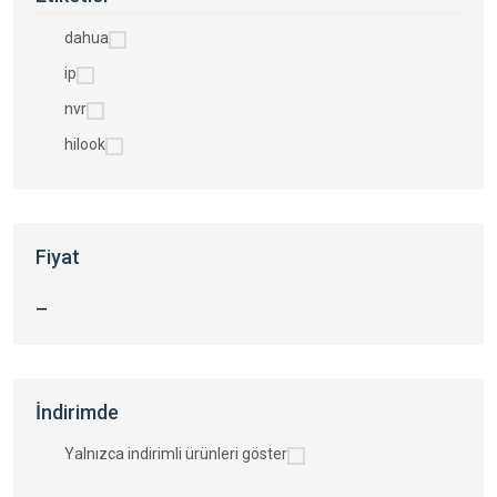
dahua
ip
nvr
hilook
Fiyat
—
İndirimde
Yalnızca indirimli ürünleri göster