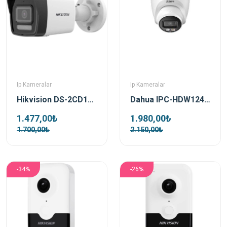
Ip Kameralar
Ip Kameralar
Hikvision DS-2CD1023G2-LIUF 4mm 2 MP Smart Light Bullet Güvenlik Kamerası
Dahua IPC-HDW1249T-S-IL-0280B 2mp 2.8mm Full Color Sesli Dome Ip Güvenlik Kamerası
1.477,00₺
1.980,00₺
1.700,00₺
2.150,00₺
-34%
-26%