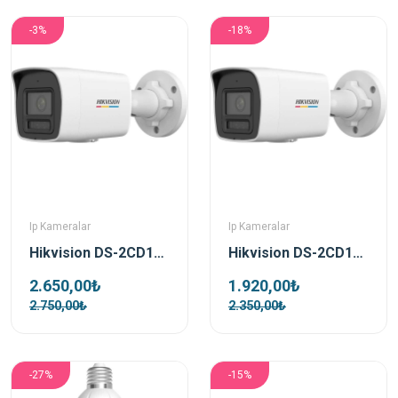
-3%
-18%
Ip Kameralar
Ip Kameralar
Hikvision DS-2CD1047G2H-LIUF Bullet 4 MP 2.8 mm Lens Colorvu Smart Light IP Güvenlik Kamerası
Hikvision DS-2CD1027G2H-LIUF Bullet 2 MP 2.8 mm Lens Colorvu Smart Light IP Güvenlik Kamerası
2.650,00₺
1.920,00₺
2.750,00₺
2.350,00₺
-27%
-15%