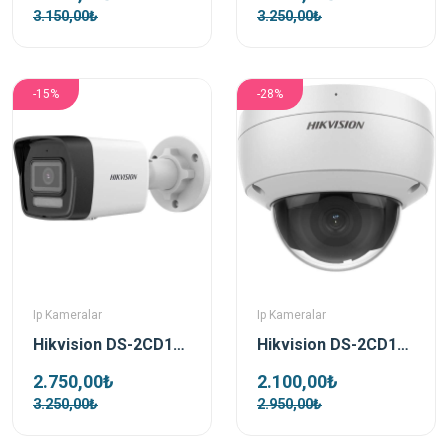
3.150,00₺
3.250,00₺
-15%
-28%
Ip Kameralar
Ip Kameralar
Hikvision DS-2CD1063G2-LIUF Bullet 6 MP 2.8Mm Smart Hybrid Light Gece Görüşlü IP Güvenlik Kamerası
Hikvision DS-2CD1143G0-IUF 4 MP 2.8mm PoE IP Dome Güvenlik Kamerası
2.750,00₺
2.100,00₺
3.250,00₺
2.950,00₺