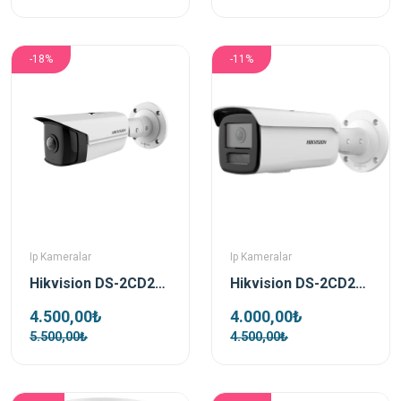
-18%
-11%
Ip Kameralar
Ip Kameralar
Hikvision DS-2CD2T45G0P-I 4 MP 1.68mm Super Wide Angel Fixed Bullet IP Güvenlik Kamerası
Hikvision DS-2CD2T26G2-4I 2MP 2.8mm Acusense Bullet IP Güvenlik Kamerası
4.500,00₺
4.000,00₺
5.500,00₺
4.500,00₺