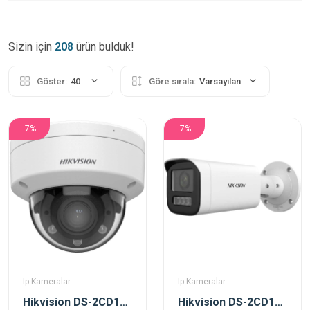
Sizin için
208
ürün bulduk!
Göster:
40
Göre sırala:
Varsayılan
-7%
-7%
Ip Kameralar
Ip Kameralar
Hikvision DS-2CD1723G2-LIZSU 2 Mp 2.8-12 Mm Motorize Dual Light Dome Ip Kamera
Hikvision DS-2CD1623G2-LIZSU 2 Mp 2.8-12 Mm Motorize Dual Light Bullet Ip Kamera