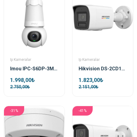
Ip Kameralar
Ip Kameralar
Imou IPC-S6DP-3M0WEB 3 MP Ampul Bulb Cam WiFi Güvenlik Kamerası
Hikvision DS-2CD1027G2H-LIUF Bullet 2 MP 4mm Lens Colorvu Smart Light IP Güvenlik Kamerası
1.998,00₺
1.823,00₺
2.750,00₺
2.151,00₺
-31%
-41%