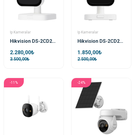
Ip Kameralar
Ip Kameralar
Hikvision DS-2CD2443G2-IW 4 MP 2.8mm Sesli Wi-Fi Ip Cube Güvenlik Kamerası
Hikvision DS-2CD2423G2-IW 2 MP 2.8mm Sesli Wi-Fi Ip Cube Güvenlik Kamerası
2.280,00₺
1.850,00₺
3.500,00₺
2.500,00₺
-11%
-24%