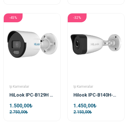
-45%
-32%
Ip Kameralar
Ip Kameralar
HiLook IPC-B129H 2 MP 4mm Colorvu IP Bullet Güvenlik Kamerası
Hilook IPC-B140H-F 4MP 4mm IP Bullet Güvenlik Kamerası
1.500,00₺
1.450,00₺
2.750,00₺
2.150,00₺