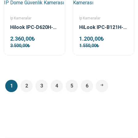
Ip Kameralar
Ip Kameralar
Hilook IPC-D620H-Z 2MP 2.8-12mm Motorize IR IP Dome Güvenlik Kamerası
HiLook IPC-B121H-F H 2 MP 4mm Bullet IP Güvenlik Kamerası
2.360,00₺
1.200,00₺
3.500,00₺
1.550,00₺
1
2
3
4
5
6