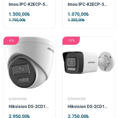
Imou IPC-K2ECP-5H2W 5 MP Ranger 2C İç Ortam Kablosuz PT Ip Güvenlik Kamerası
Imou IPC-K2ECP-3H1W 3 MP Ranger 2C İç Ortam Kablosuz PT Ip Güvenlik Kamerası
1.500,00₺
1.070,00₺
1.750,00₺
1.350,00₺
-6%
-15%
Ip Kameralar
Ip Kameralar
Hikvision DS-2CD1363G2-LIUF 6 MP 2.8Mm Smart Hybrid Light Gece Görüşlü IP Dome Güvenlik Kamerası
Hikvision DS-2CD1063G2-LIUF Bullet 6 MP 4Mm Smart Hybrid Light Gece Görüşlü IP Güvenlik Kamerası
2.950,00₺
2.750,00₺