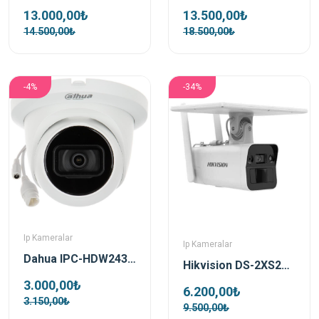
13.000,00₺
13.500,00₺
14.500,00₺
18.500,00₺
-4%
-34%
Ip Kameralar
Ip Kameralar
Dahua IPC-HDW2431T-AS-0360B-S2 4 MP 3.6mm Sesli Starlight IP Dome Güvenlik Kamerası
Hikvision DS-2XS2T41G1-ID/4G/C05S07 4 Mp 4mm Lens Bullet Ip Solar Güvenlik Kamerası
3.000,00₺
6.200,00₺
3.150,00₺
9.500,00₺