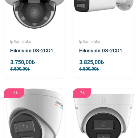
Ip Kameralar
Ip Kameralar
Hikvision DS-2CD1743G2-LIZSU 4 MP Smart Light 2.8-12 mm Varifocal IR Dome IP Kamera
Hikvision DS-2CD1643G2-LIZSU 4 MP Smart Light 2.8-12 mm Motorize Lensli IR Bullet IP Kamera
3.750,00₺
3.825,00₺
5.500,00₺
6.500,00₺
-19%
-7%