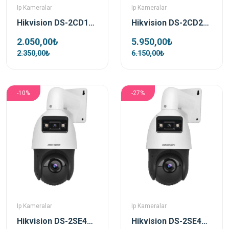
Ip Kameralar
Ip Kameralar
Hikvision DS-2CD1327G2H-LIUF 2 MP 2.8 mm Colorvu Smart Light Dome IP Kamera
Hikvision DS-2CD2935FWD-IS 3 MP Fisheye IP Dome Güvenlik Kamerası
2.050,00₺
5.950,00₺
2.350,00₺
6.150,00₺
-10%
-27%
Ip Kameralar
Ip Kameralar
Hikvision DS-2SE4C215MWG-E(12F0) TandemVu 2MP 15x Ip PTZ Speed Dome Güvenlik Kamerası
Hikvision DS-2SE4C425MWG-E 14F0 TandemVu 4MP 25x Ip PTZ Speed Dome Güvenlik Kamerası