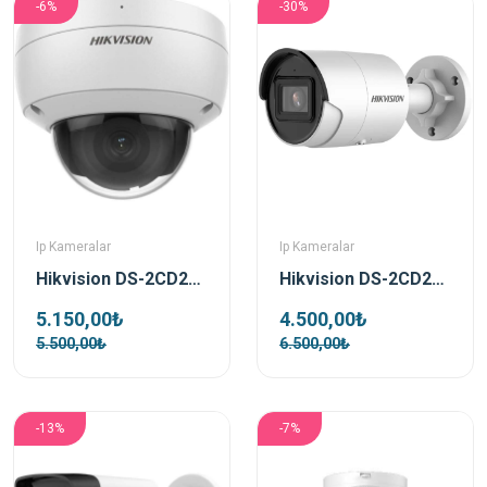
-6%
-30%
Ip Kameralar
Ip Kameralar
Hikvision DS-2CD2183G2-IU Acusense 8 MP 2.8mm IP Dome Güvenlik Kamerası
Hikvision DS-2CD2083G2-IU 2.8mm 8 Mp Kamera Bullet Ip Güvenlik Kamerası
5.150,00₺
4.500,00₺
5.500,00₺
6.500,00₺
-13%
-7%