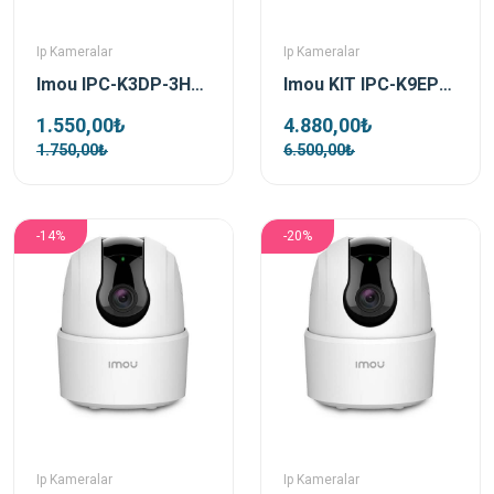
Ip Kameralar
Ip Kameralar
Imou IPC-K3DP-3H0WF 3 MP 3.6 MM Bullet 2E Dış Ortam Kablosuz Bullet Ip Güvenlik Kamerası
Imou KIT IPC-K9EP-3T0TE-EU/FSP12-TYPEC 3 MP Dış Ortam Bataryalı 4G Kamera ve Solar Panel Kiti
1.550,00₺
4.880,00₺
1.750,00₺
6.500,00₺
-14%
-20%
Ip Kameralar
Ip Kameralar