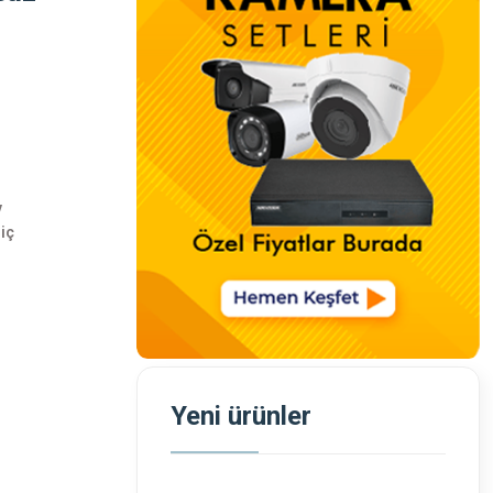
v
iç
Yeni ürünler