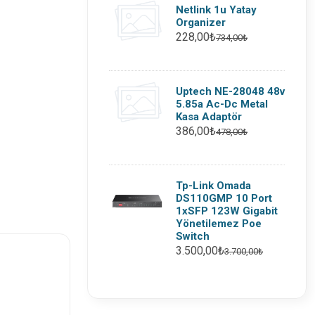
Netlink 1u Yatay
Organizer
228,00₺
734,00₺
Uptech NE-28048 48v
5.85a Ac-Dc Metal
Kasa Adaptör
386,00₺
478,00₺
Tp-Link Omada
DS110GMP 10 Port
1xSFP 123W Gigabit
Yönetilemez Poe
Switch
3.500,00₺
3.700,00₺