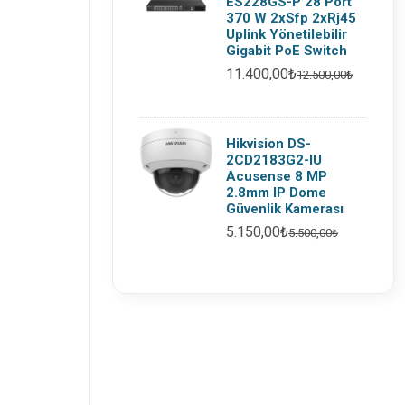
ES228GS-P 28 Port
370 W 2xSfp 2xRj45
Uplink Yönetilebilir
Gigabit PoE Switch
11.400,00₺
12.500,00₺
Hikvision DS-
2CD2183G2-IU
Acusense 8 MP
2.8mm IP Dome
Güvenlik Kamerası
5.150,00₺
5.500,00₺