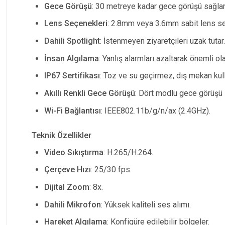
Gece Görüşü
: 30 metreye kadar gece görüşü sağlar,
Lens Seçenekleri
: 2.8mm veya 3.6mm sabit lens seç
Dahili Spotlight
: İstenmeyen ziyaretçileri uzak tutar.
İnsan Algılama
: Yanlış alarmları azaltarak önemli olay
IP67 Sertifikası
: Toz ve su geçirmez, dış mekan kull
Akıllı Renkli Gece Görüşü
: Dört modlu gece görüşü i
Wi-Fi Bağlantısı
: IEEE802.11b/g/n/ax (2.4GHz).
Teknik Özellikler
Video Sıkıştırma
: H.265/H.264.
Çerçeve Hızı
: 25/30 fps.
Dijital Zoom
: 8x.
Dahili Mikrofon
: Yüksek kaliteli ses alımı.
Hareket Algılama
: Konfigüre edilebilir bölgeler.