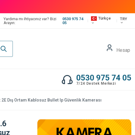
Türkçe
TRY
Yardıma mı ihtiyacınız var? Bizi
0530 975 74
Arayın:
05
Hesap
0530 975 74 05
7/24 Destek Merkezi
2E Dış Ortam Kablosuz Bullet Ip Güvenlik Kamerası
.6
suz