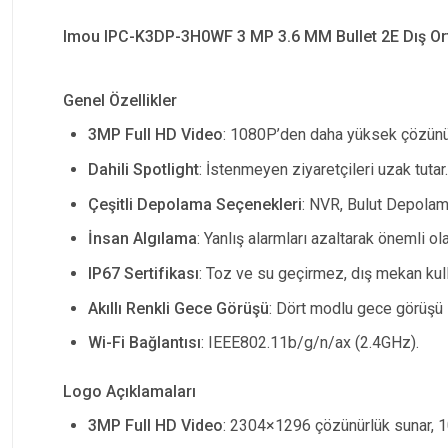
Imou IPC-K3DP-3H0WF 3 MP 3.6 MM Bullet 2E Dış Ort
Genel Özellikler
3MP Full HD Video
: 1080P’den daha yüksek çözünü
Dahili Spotlight
: İstenmeyen ziyaretçileri uzak tutar.
Çeşitli Depolama Seçenekleri
: NVR, Bulut Depolam
İnsan Algılama
: Yanlış alarmları azaltarak önemli olay
IP67 Sertifikası
: Toz ve su geçirmez, dış mekan kull
Akıllı Renkli Gece Görüşü
: Dört modlu gece görüşü i
Wi-Fi Bağlantısı
: IEEE802.11b/g/n/ax (2.4GHz).
Logo Açıklamaları
3MP Full HD Video
: 2304×1296 çözünürlük sunar, 