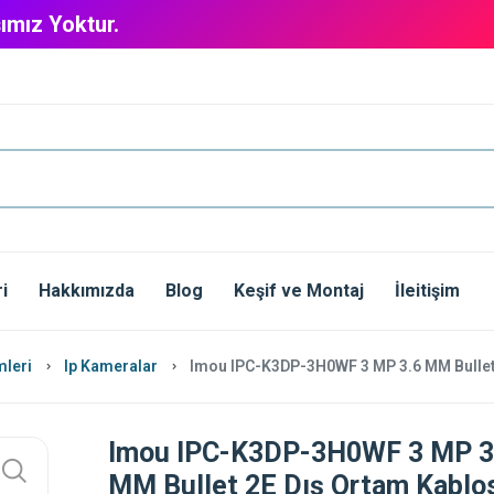
ımız Yoktur.
i
Hakkımızda
Blog
Keşif ve Montaj
İleitişim
mleri
Ip Kameralar
Imou IPC-K3DP-3H0WF 3 MP 3.6 MM Bullet 
Imou IPC-K3DP-3H0WF 3 MP 3
MM Bullet 2E Dış Ortam Kablo