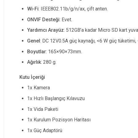
Wi-Fi
: IEEE802.11b/g/n/ax, çift anten.
ONVIF Desteği
: Evet.
Yardımcı Arayüz
: 512GB’a kadar Micro SD kart yuva
Genel
: DC 12V0.5A güç kaynağı, <6 W güç tüketimi, 
Boyutlar
: 165×90×73mm.
Ağırlık
: 280 g.
Kutu İçeriği
1x Kamera
1x Hızlı Başlangıç Kılavuzu
1x Vida Paketi
1x Kurulum Pozisyon Haritası
1x Güç Adaptörü