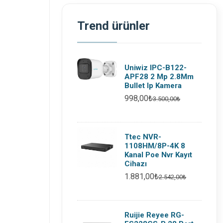
Trend ürünler
Uniwiz IPC-B122-
APF28 2 Mp 2.8Mm
Bullet Ip Kamera
998,00₺
3.500,00₺
Ttec NVR-
1108HM/8P-4K 8
Kanal Poe Nvr Kayıt
Cihazı
1.881,00₺
2.542,00₺
Ruijie Reyee RG-