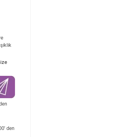
ve
şiklik
nize
 den
:00’ den