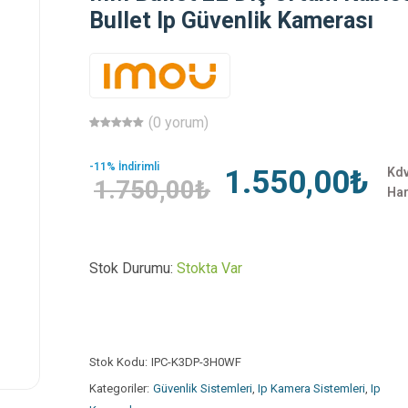
Bullet Ip Güvenlik Kamerası
(0 yorum)
-11% İndirimli
1.550,00₺
Kd
1.750,00₺
Har
Stok Durumu:
Stokta Var
Stok Kodu:
IPC-K3DP-3H0WF
Kategoriler:
Güvenlik Sistemleri
,
Ip Kamera Sistemleri
,
Ip