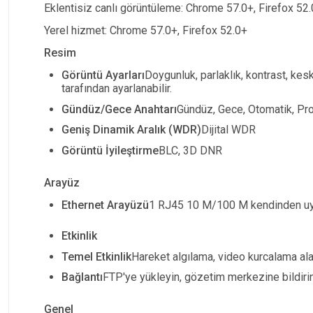
Eklentisiz canlı görüntüleme: Chrome 57.0+, Firefox 52
Yerel hizmet: Chrome 57.0+, Firefox 52.0+
Resim
Görüntü Ayarları
Doygunluk, parlaklık, kontrast, kes
tarafından ayarlanabilir.
Gündüz/Gece Anahtarı
Gündüz, Gece, Otomatik, Pr
Geniş Dinamik Aralık (WDR)
Dijital WDR
Görüntü İyileştirme
BLC, 3D DNR
Arayüz
Ethernet Arayüzü
1 RJ45 10 M/100 M kendinden uyar
Etkinlik
Temel Etkinlik
Hareket algılama, video kurcalama ala
Bağlantı
FTP'ye yükleyin, gözetim merkezine bildiri
Genel