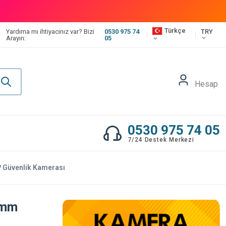
Türkçe
TRY
Yardıma mı ihtiyacınız var? Bizi
0530 975 74
Arayın:
05
Hesap
0530 975 74 05
7/24 Destek Merkezi
P Güvenlik Kamerası
4mm