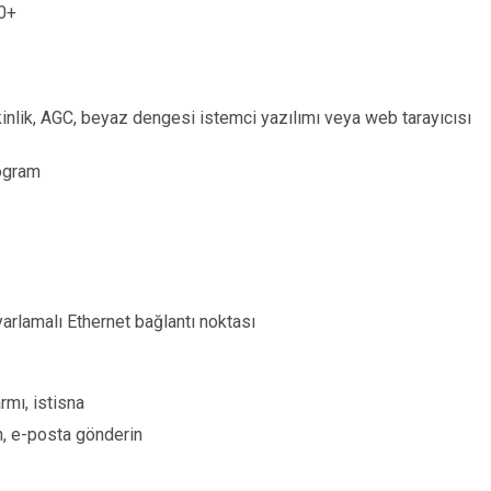
.0+
kinlik, AGC, beyaz dengesi istemci yazılımı veya web tarayıcısı
ogram
lamalı Ethernet bağlantı noktası
rmı, istisna
n, e-posta gönderin