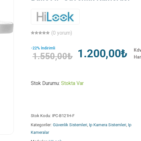
(0 yorum)
-22% İndirimli
1.200,00₺
Kd
1.550,00₺
Har
Stok Durumu:
Stokta Var
Stok Kodu:
IPC-B121H-F
Kategoriler:
Güvenlik Sistemleri
,
Ip Kamera Sistemleri
,
Ip
Kameralar