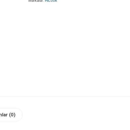
Markalar:
HiLook
lar (0)