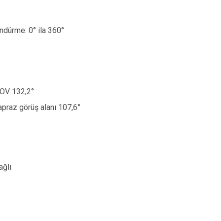
öndürme: 0
°
ila 360
°
FOV 132,2
°
çapraz görüş alanı 107,6
°
ağlı