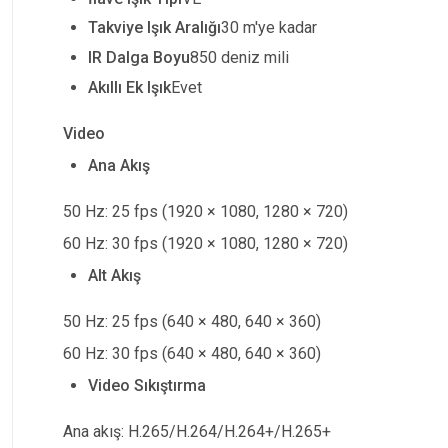
Takviye Işık Aralığı
30 m'ye kadar
IR Dalga Boyu
850 deniz mili
Akıllı Ek Işık
Evet
Video
Ana Akış
50 Hz: 25 fps (1920
×
1080, 1280
×
720)
60 Hz: 30 fps (1920
×
1080, 1280
×
720)
Alt Akış
50 Hz: 25 fps (640
×
480, 640
×
360)
60 Hz: 30 fps (640
×
480, 640
×
360)
Video Sıkıştırma
Ana akış: H.265/H.264/H.264+/H.265+