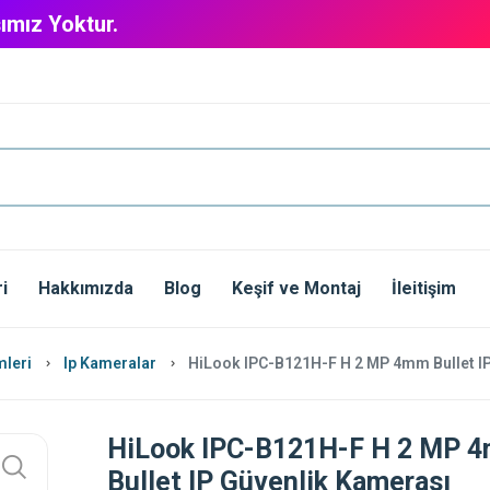
ımız Yoktur.
i
Hakkımızda
Blog
Keşif ve Montaj
İleitişim
mleri
Ip Kameralar
HiLook IPC-B121H-F H 2 MP 4mm Bullet I
HiLook IPC-B121H-F H 2 MP 
Bullet IP Güvenlik Kamerası