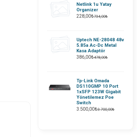
Netlink 1u Yatay
Organizer
228,00₺
734,00₺
Uptech NE-28048 48v
5.85a Ac-Dc Metal
Kasa Adaptör
386,00₺
478,00₺
Tp-Link Omada
DS110GMP 10 Port
1xSFP 123W Gigabit
Yönetilemez Poe
Switch
3.500,00₺
3.700,00₺