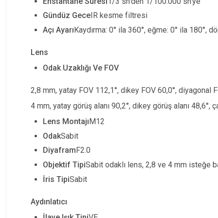
Enstantane Süresi
1/3 sn'den 1/100.000 sn'ye
Gündüz Gece
IR kesme filtresi
Açı Ayarı
Kaydırma: 0
°
ila 360
°
, eğme: 0
°
ila 180
°
, d
Lens
Odak Uzaklığı Ve FOV
2,8 mm, yatay FOV 112,1
°
, dikey FOV 60,0
°
, diyagonal 
4 mm, yatay görüş alanı 90,2
°
, dikey görüş alanı 48,6
°
, 
Lens Montajı
M12
Odak
Sabit
Diyafram
F2.0
Objektif Tipi
Sabit odaklı lens, 2,8 ve 4 mm isteğe b
İris Tipi
Sabit
Aydınlatıcı
İlave Işık Tipi
VE