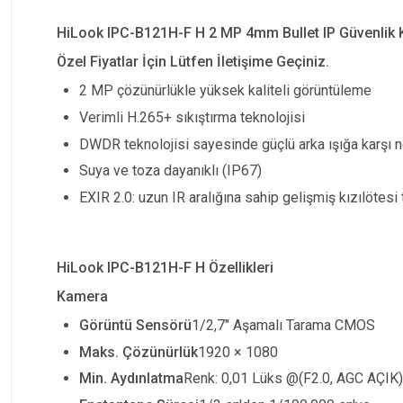
HiLook IPC-B121H-F H 2 MP 4mm Bullet IP Güvenlik
Özel Fiyatlar İçin Lütfen İletişime Geçiniz.
2 MP çözünürlükle yüksek kaliteli görüntüleme
Verimli H.265+ sıkıştırma teknolojisi
DWDR teknolojisi sayesinde güçlü arka ışığa karşı 
Suya ve toza dayanıklı (IP67)
EXIR 2.0: uzun IR aralığına sahip gelişmiş kızılötesi 
HiLook IPC-B121H-F H Özellikleri
Kamera
Görüntü Sensörü
1/2,7" Aşamalı Tarama CMOS
Maks. Çözünürlük
1920
×
1080
Min. Aydınlatma
Renk: 0,01 Lüks @(F2.0, AGC AÇIK),