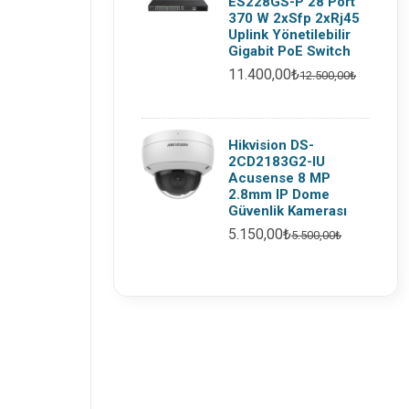
ES228GS-P 28 Port
370 W 2xSfp 2xRj45
Uplink Yönetilebilir
Gigabit PoE Switch
11.400,00₺
12.500,00₺
Hikvision DS-
2CD2183G2-IU
Acusense 8 MP
2.8mm IP Dome
Güvenlik Kamerası
5.150,00₺
5.500,00₺