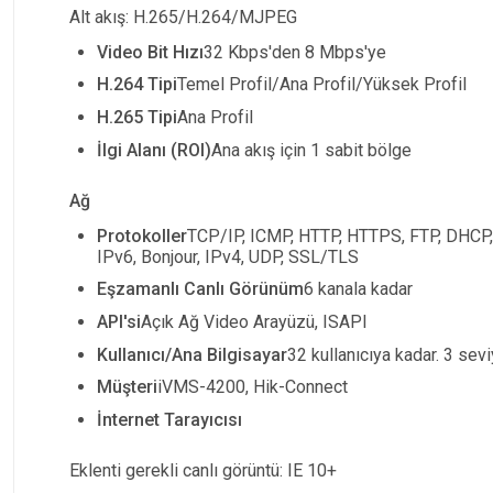
Alt akış: H.265/H.264/MJPEG
Video Bit Hızı
32 Kbps'den 8 Mbps'ye
H.264 Tipi
Temel Profil/Ana Profil/Yüksek Profil
H.265 Tipi
Ana Profil
İlgi Alanı (ROI)
Ana akış için 1 sabit bölge
Ağ
Protokoller
TCP/IP, ICMP, HTTP, HTTPS, FTP, DHCP
IPv6, Bonjour, IPv4, UDP, SSL/TLS
Eşzamanlı Canlı Görünüm
6 kanala kadar
API'si
Açık Ağ Video Arayüzü, ISAPI
Kullanıcı/Ana Bilgisayar
32 kullanıcıya kadar. 3 sevi
Müşteri
iVMS-4200, Hik-Connect
İnternet Tarayıcısı
Eklenti gerekli canlı görüntü: IE 10+