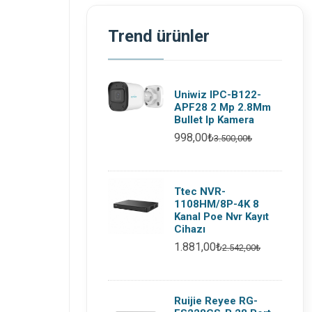
Trend ürünler
Uniwiz IPC-B122-
APF28 2 Mp 2.8Mm
Bullet Ip Kamera
998,00₺
3.500,00₺
Ttec NVR-
1108HM/8P-4K 8
Kanal Poe Nvr Kayıt
Cihazı
1.881,00₺
2.542,00₺
Ruijie Reyee RG-