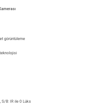
 Kamerası
net görüntüleme
teknolojisi
 S/B: IR ile 0 Lüks