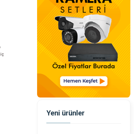
v
iç
Yeni ürünler