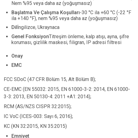
Nem %95 veya daha az (yoğuşmasız)
Başlatma Ve Çalışma Koşulları
-30
°
C ila +60
°
C (-22
°
F
ila +140
°
F), nem %95 veya daha az (yoğuşmasız)
Dil
İngilizce, Ukraynaca
Genel Fonksiyon
Titreşim önleme, kalp atışı, ayna, şifre
koruması, gizlilik maskesi, filigran, IP adresi filtresi
Onay
EMC
FCC SDoC (47 CFR Bölüm 15, Alt Bölüm B);
CE-EMC (EN 55032: 2015, EN 61000-3-2: 2014, EN 61000-
3-3: 2013, EN 50130-4: 2011 +A1: 2014);
RCM (AS/NZS CISPR 32:2015);
IC VoC (ICES-003: Sayı 6, 2016);
KC (KN 32:2015, KN 35:2015)
Emniyet