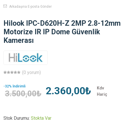
Arkadaşına E-posta Gönder
Hilook IPC-D620H-Z 2MP 2.8-12mm
Motorize IR IP Dome Güvenlik
Kamerası
(0 yorum)
-32% İndirimli
2.360,00₺
Kdv
3.500,00₺
Hariç
Stok Durumu:
Stokta Var