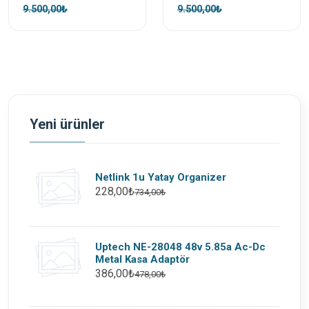
9.500,00₺
9.500,00₺
Yeni ürünler
Netlink 1u Yatay Organizer
228,00₺
734,00₺
Uptech NE-28048 48v 5.85a Ac-Dc
Metal Kasa Adaptör
386,00₺
478,00₺