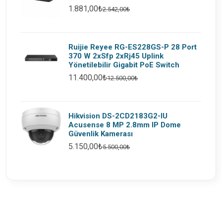
1.881,00₺
2.542,00₺
Ruijie Reyee RG-ES228GS-P 28 Port
370 W 2xSfp 2xRj45 Uplink
Yönetilebilir Gigabit PoE Switch
11.400,00₺
12.500,00₺
Hikvision DS-2CD2183G2-IU
Acusense 8 MP 2.8mm IP Dome
Güvenlik Kamerası
5.150,00₺
5.500,00₺