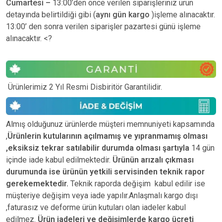
Cumartesi –
13:00’den önce verilen siparişleriniz ürün
detayında belirtildiği gibi (
aynı gün kargo
)işleme alınacaktır.
13:00’ den sonra verilen siparişler pazartesi günü işleme
alınacaktır. <?
Ürünlerimiz 2 Yıl Resmi Disbiritör Garantilidir.
Almış olduğunuz ürünlerde müşteri memnuniyeti kapsamında
,
Ürünlerin kutularının açılmamış ve yıpranmamış olması
,eksiksiz tekrar satılabilir durumda olması şartıyla
14 gün
içinde iade kabul edilmektedir.
Ürünün arızalı çıkması
durumunda ise ürünün yetkili
servisinden teknik rapor
gerekemektedir.
Teknik raporda değişim kabul edilir ise
müşteriye değişim veya iade yapılır.Anlaşmalı kargo dışı
,faturasız ve deforme ürün
kutuları olan iadeler kabul
edilmez.
Ürün iadeleri ve değişimlerde kargo ücreti