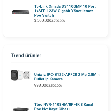
Tp-Link Omada DS110GMP 10 Port
1xSFP 123W Gigabit Yönetilemez
Poe Switch
3.500,00₺
3.700,00₺
Trend ürünler
Uniwiz IPC-B122-APF28 2 Mp 2.8Mm
Bullet Ip Kamera
998,00₺
3.500,00₺
Ttec NVR-1108HM/8P-4K 8 Kanal
Poe Nvr Kayıt Cihazı