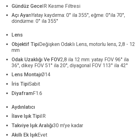
Gündüz Gece
IR Kesme Filtresi
Açı Ayarı
Yatay kaydırma: 0
°
ila 355
°
, eğme: 0
°
ila 70
°
,
döndürme: 0
°
ila 355
°
Lens
Objektif Tipi
Değişken Odaklı Lens, motorlu lens, 2,8 - 12
mm
Odak Uzaklığı Ve FOV
2,8 ila 12 mm: yatay FOV 96
°
ila
36
°
, dikey FOV 51
°
ila 20
°
, diyagonal FOV 113
°
ila 42
°
Lens Montajı
Ø14
İris Tipi
Sabit
Diyafram
F1.6
Aydınlatıcı
İlave Işık Tipi
IR
Takviye Işık Aralığı
30 m'ye kadar
Akıllı Ek Işık
Evet