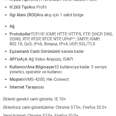
H.265 Tipi
Ana Profil
İlgi Alanı (ROI)
Ana akış için 1 sabit bölge
Ağ
Protokoller
TCP/IP, ICMP, HTTP, HTTPS, FTP, DHCP, DNS,
DDNS, RTP, RTSP, RTCP, NTP, UPnP
™
, SMTP, IGMP,
802.1X, QoS, IPv6, Bonjour, IPv4, UDP, SSL/TLS
Eşzamanlı Canlı Görünüm
6 kanala kadar
API'si
Açık Ağ Video Arayüzü, ISAPI
Kullanıcı/Ana Bilgisayar
32 kullanıcıya kadar. 3 seviye:
yönetici, operatör ve kullanıcı
Müşteri
iVMS-4200, Hik-Connect
İnternet Tarayıcısı
Eklenti gerekli canlı görüntü: IE 10+
Eklentisiz canlı görüntüleme: Chrome 57.0+, Firefox 52.0+
Yerel hizmet: Chrome 57.0+, Firefox 52.0+