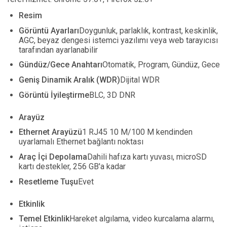
Resim
Görüntü Ayarları
Doygunluk, parlaklık, kontrast, keskinlik,
AGC, beyaz dengesi istemci yazılımı veya web tarayıcısı
tarafından ayarlanabilir
Gündüz/Gece Anahtarı
Otomatik, Program, Gündüz, Gece
Geniş Dinamik Aralık (WDR)
Dijital WDR
Görüntü İyileştirme
BLC, 3D DNR
Arayüz
Ethernet Arayüzü
1 RJ45 10 M/100 M kendinden
uyarlamalı Ethernet bağlantı noktası
Araç İçi Depolama
Dahili hafıza kartı yuvası, microSD
kartı destekler, 256 GB'a kadar
Resetleme Tuşu
Evet
Etkinlik
Temel Etkinlik
Hareket algılama, video kurcalama alarmı,