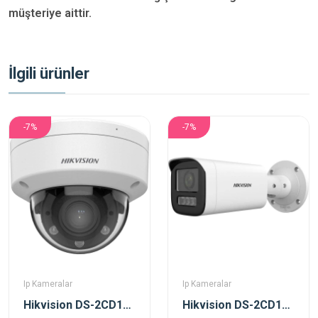
müşteriye aittir.
İlgili ürünler
-7%
-7%
Ip Kameralar
Ip Kameralar
Hikvision DS-2CD1723G2-LIZSU 2 Mp 2.8-12 Mm Motorize Dual Light Dome Ip Kamera
Hikvision DS-2CD1623G2-LIZSU 2 Mp 2.8-12 Mm Motorize Dual Light Bullet Ip Kamera