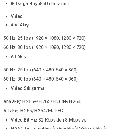
IR Dalga Boyu
850 deniz mili
Video
Ana Akış
50 Hz: 25 fps (1920
×
1080, 1280
×
720),
60 Hz: 30 fps (1920
×
1080, 1280
×
720)
Alt Akış
50 Hz: 25 fps (640
×
480, 640
×
360)
60 Hz: 30 fps (640
×
480, 640
×
360)
Video Sıkıştırma
Ana akış: H.265+/H.265/H.264+/H.264
Alt akış: H.265/H.264/MJPEG
Video Bit Hızı
32 Kbps'den 8 Mbps'ye
H.264 Tipi
Temel Profil/Ana Profil/Yüksek Profil