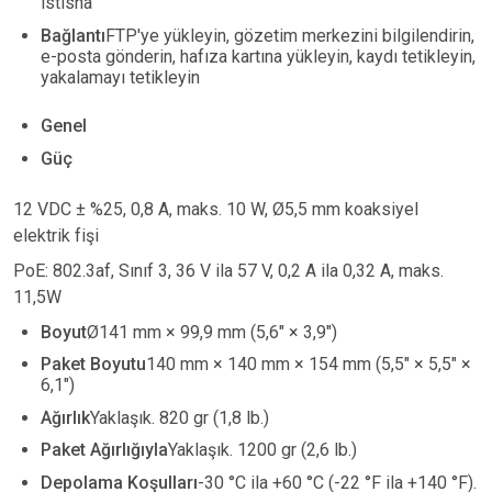
istisna
Bağlantı
FTP'ye yükleyin, gözetim merkezini bilgilendirin,
e-posta gönderin, hafıza kartına yükleyin, kaydı tetikleyin,
yakalamayı tetikleyin
Genel
Güç
12 VDC
±
%25, 0,8 A, maks. 10 W, Ø5,5 mm koaksiyel
elektrik fişi
PoE: 802.3af, Sınıf 3, 36 V ila 57 V, 0,2 A ila 0,32 A, maks.
11,5W
Boyut
Ø141 mm
×
99,9 mm (5,6"
×
3,9")
Paket Boyutu
140 mm
×
140 mm
×
154 mm (5,5"
×
5,5"
×
6,1")
Ağırlık
Yaklaşık. 820 gr (1,8 lb.)
Paket Ağırlığıyla
Yaklaşık. 1200 gr (2,6 lb.)
Depolama Koşulları
-30
°
C ila +60
°
C (-22
°
F ila +140
°
F).