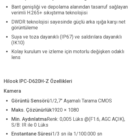
Bant genişliği ve depolama alanından tasarruf sağlayan
verimli H.265+ sıkıştırma teknolojisi
DWDR teknolojisi sayesinde güçlü arka ışığa karşı net
görüntüleme
Suya ve toza dayanıklı (IP67) ve saldırılara dayanıklı
(IK10)
Kolay kurulum ve izleme için motorlu değişken odaklı
lens
Hilook IPC-D620H-Z Özellikleri
Kamera
Görüntü Sensörü
1/2,7" Aşamalı Tarama CMOS
Maks. Çözünürlük
1920
×
1080
Min. Aydınlatma
Renk: 0,005 Lüks @(F1.6, AGC AÇIK),
S/B: IR ile 0 Lüks
Enstantane Süresi
1/3 sn ila 1/100.000 sn