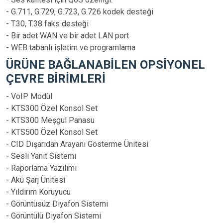
- G.711, G.729, G.723, G.726 kodek desteği
- T.30, T.38 faks desteği
- Bir adet WAN ve bir adet LAN port
- WEB tabanlı işletim ve programlama
ÜRÜNE BAĞLANABİLEN OPSİYONEL
ÇEVRE BİRİMLERİ
- VoIP Modül
- KTS300 Özel Konsol Set
- KTS300 Meşgul Panasu
- KTS500 Özel Konsol Set
- CID Dışarıdan Arayanı Gösterme Ünitesi
- Sesli Yanıt Sistemi
- Raporlama Yazılımı
- Akü Şarj Ünitesi
- Yıldırım Koruyucu
- Görüntüsüz Diyafon Sistemi
- Görüntülü Diyafon Sistemi