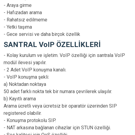
- Araya girme
- Hafızadan arama
- Rahatsız edilmeme
- Yetki taşıma
- Gece servisi ve daha birçok özellik
SANTRAL VoIP ÖZELLİKLERİ
- Kolay kurulum ve işletim. VoIP özelliği için santrala VoIP
modül ilevesi yapılır.
- 2 Adet VoIP konuşma kanalı.
- VoIP konuşma şekli:
a) Noktadan noktaya
50 adet farklı nokta tek bir numara çevrilerek ulaşılır.
b) Kayıtlı arama
Arama ücretli veya ücretsiz bir oparatör üzerinden SIP
registered olabilir.
- Konuşma protokolu SIP.
- NAT arkasına bağlanan cihazlar için STUN özelliği.
- Ses kalitesi için QoS özelliği.