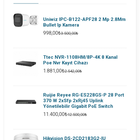
Uniwiz IPC-B122-APF28 2 Mp 2.8Mm
Bullet Ip Kamera
998,00₺
3.500,00₺
Ttec NVR-1108HM/8P-4K 8 Kanal
Poe Nvr Kayıt Cihazı
1.881,00₺
2.542,00₺
Ruijie Reyee RG-ES228GS-P 28 Port
370 W 2xSfp 2xRj45 Uplink
Yönetilebilir Gigabit PoE Switch
11.400,00₺
12.500,00₺
Hikvision DS-2CD2183G2-IU