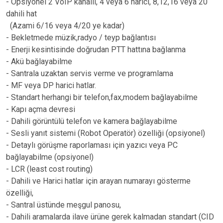
- Opsiyonel 2 VoIP kanallı, 4 veya 6 harici, 8,12,16 veya 20
dahili hat
(Azami 6/16 veya 4/20 ye kadar)
- Bekletmede müzik,radyo / teyp bağlantısı
- Enerji kesintisinde doğrudan PTT hattına bağlanma
- Akü bağlayabilme
- Santrala uzaktan servis verme ve programlama
- MF veya DP harici hatlar.
- Standart herhangi bir telefon,fax,modem bağlayabilme
- Kapı açma devresi
- Dahili görüntülü telefon ve kamera bağlayabilme
- Sesli yanıt sistemi (Robot Operatör) özelliği (opsiyonel)
- Detaylı görüşme raporlaması için yazıcı veya PC
bağlayabilme (opsiyonel)
- LCR (least cost routing)
- Dahili ve Harici hatlar için arayan numarayı gösterme
özelliği,
- Santral üstünde meşgul panosu,
- Dahili aramalarda ilave ürüne gerek kalmadan standart (CID