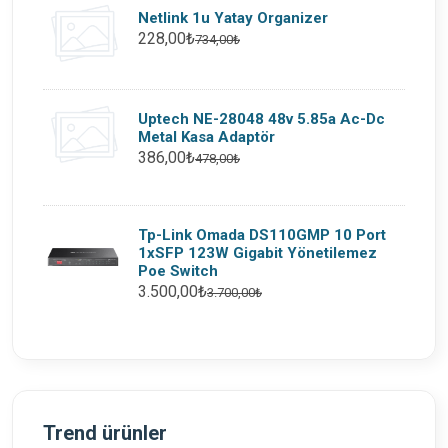
Netlink 1u Yatay Organizer
228,00₺
734,00₺
Uptech NE-28048 48v 5.85a Ac-Dc
Metal Kasa Adaptör
386,00₺
478,00₺
Tp-Link Omada DS110GMP 10 Port
1xSFP 123W Gigabit Yönetilemez
Poe Switch
3.500,00₺
3.700,00₺
Trend ürünler