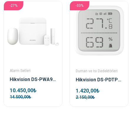
-27%
-33%
Alarm Setleri
Duman ve Isı Dedektörleri
Hikvision DS-PWA96-Kit-WE Kablosuz Alarm Seti
Hikvision DS-PDTPH-E-WE Kablosuz Isı Dedektörü
10.450,00₺
1.420,00₺
14.500,00₺
2.150,00₺