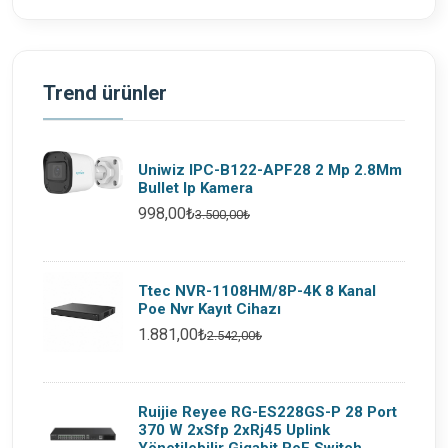
Trend ürünler
Uniwiz IPC-B122-APF28 2 Mp 2.8Mm
Bullet Ip Kamera
998,00₺
3.500,00₺
Ttec NVR-1108HM/8P-4K 8 Kanal
Poe Nvr Kayıt Cihazı
1.881,00₺
2.542,00₺
Ruijie Reyee RG-ES228GS-P 28 Port
370 W 2xSfp 2xRj45 Uplink