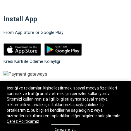
Install App
From App Store or Google Play
Kredi Kartı ile Ödeme Kolaylığı
İçeriği ve reklamları kişiselleştirmek, sosyal medya özellikleri
sunmak ve trafiği analiz etmek için çerezler kullanıyoruz.
Sitemizi kullanımınızla ilgili bilgileri ayrıca sosyal medya,
©2026 Bilgin Güvenlik Sistemleri. Tüm hakları saklıdır.
reklamcılık ve analiz iş ortaklarımızla paylaşabiliriz. İş
ortaklarımız, bu bilgileri kendilerine sağladığınız veya
hizmetlerini kullanırken topladıkları diğer bilgilerle birleştirebilir.
®
Bilişim34
|
Bilişim34 Akıllı E-Ticaret paketleri
ile
Çerez Politikamız
hazırlanmıştır.
Çerezlere izin ver