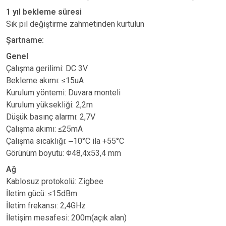
1 yıl bekleme süresi
Sık pil değiştirme zahmetinden kurtulun
Şartname:
Genel
Çalışma gerilimi: DC 3V
Bekleme akımı: ≤15uA
Kurulum yöntemi: Duvara monteli
Kurulum yüksekliği: 2,2m
Düşük basınç alarmı: 2,7V
Çalışma akımı: ≤25mA
Çalışma sıcaklığı: ‒10°C ila +55°C
Görünüm boyutu:
Φ
48,4x53,4 mm
Ağ
Kablosuz protokolü: Zigbee
İletim gücü: ≤15dBm
İletim frekansı: 2,4GHz
İletişim mesafesi: 200m(açık alan)