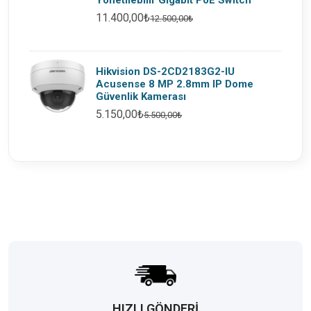
Yönetilebilir Gigabit PoE Switch
11.400,00₺
12.500,00₺
Hikvision DS-2CD2183G2-IU
Acusense 8 MP 2.8mm IP Dome
Güvenlik Kamerası
5.150,00₺
5.500,00₺
HIZLI GÖNDERİ