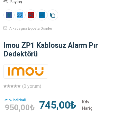
Paylaş
Arkadaşına E-posta Gönder
Imou ZP1 Kablosuz Alarm Pır
Dedektörü
(0 yorum)
-21% İndirimli
745,00₺
Kdv
950,00₺
Hariç