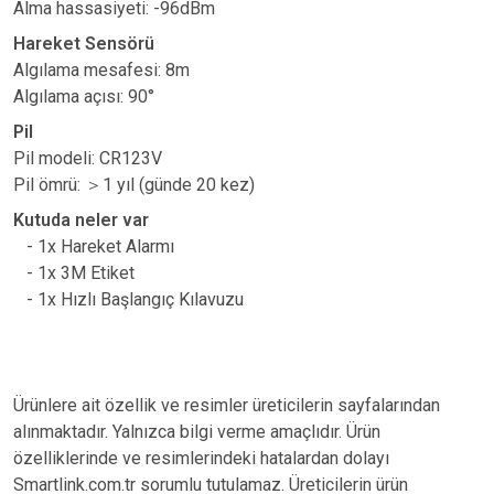
Alma hassasiyeti: -96dBm
Hareket Sensörü
Algılama mesafesi: 8m
Algılama açısı: 90°
Pil
Pil modeli: CR123V
Pil ömrü:
＞
1 yıl (günde 20 kez)
Kutuda neler var
- 1x Hareket Alarmı
- 1x 3M Etiket
- 1x Hızlı Başlangıç ​​Kılavuzu
Ürünlere ait özellik ve resimler üreticilerin sayfalarından
alınmaktadır. Yalnızca bilgi verme amaçlıdır. Ürün
özelliklerinde ve resimlerindeki hatalardan dolayı
Smartlink.com.tr sorumlu tutulamaz. Üreticilerin ürün