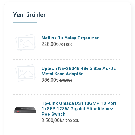
Yeni ürünler
Netlink 1u Yatay Organizer
228,00₺
734,00₺
Uptech NE-28048 48v 5.85a Ac-Dc
Metal Kasa Adaptör
386,00₺
478,00₺
Tp-Link Omada DS110GMP 10 Port
1xSFP 123W Gigabit Yönetilemez
Poe Switch
3.500,00₺
3.700,00₺