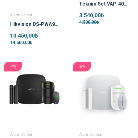
Teknim Set VAP-404PT Pstnli Alarm Set Akü Hariç
3.540,00₺
Alarm Setleri
4.500,00₺
Hikvision DS-PWA96-Kit-WE Kablosuz Alarm Seti
10.450,00₺
14.500,00₺
-4%
-6%
Alarm Setleri
Alarm Setleri