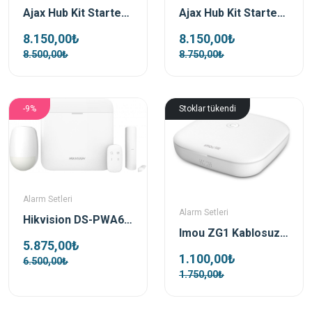
Ajax Hub Kit Starterkithub Siyah Kablosuz Alarm Seti
Ajax Hub Kit Starterkithub Beyaz Kablosuz Alarm Seti
8.150,00₺
8.150,00₺
8.500,00₺
8.750,00₺
-9%
Stoklar tükendi
Alarm Setleri
Alarm Setleri
Hikvision DS-PWA64-KIT-WE Kablosuz Hırsız Alarm Seti
Imou ZG1 Kablosuz Hırsız Alarm Paneli
5.875,00₺
1.100,00₺
6.500,00₺
1.750,00₺