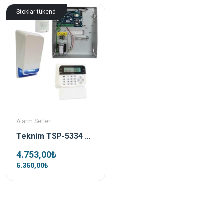
Stoklar tükendi
Alarm Setleri
Teknim TSP-5334 Lcd Alarm Kit Ethernet Hırsız Alarm Seti
4.753,00₺
5.350,00₺