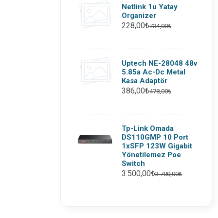
Netlink 1u Yatay
Organizer
228,00₺
734,00₺
Uptech NE-28048 48v
5.85a Ac-Dc Metal
Kasa Adaptör
386,00₺
478,00₺
Tp-Link Omada
DS110GMP 10 Port
1xSFP 123W Gigabit
Yönetilemez Poe
Switch
3.500,00₺
3.700,00₺