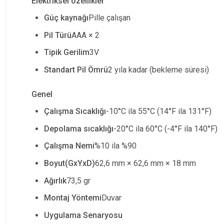
Elektriksel özellikler
Güç kaynağı
Pille çalışan
Pil Türü
AAA × 2
Tipik Gerilim
3V
Standart Pil Ömrü
2 yıla kadar (bekleme süresi)
Genel
Çalışma Sıcaklığı
-10°C ila 55°C (14°F ila 131°F)
Depolama sıcaklığı
-20°C ila 60°C (-4°F ila 140°F)
Çalışma Nemi
%10 ila %90
Boyut(GxYxD)
62,6 mm × 62,6 mm × 18 mm
Ağırlık
73,5 gr
Montaj Yöntemi
Duvar
Uygulama Senaryosu