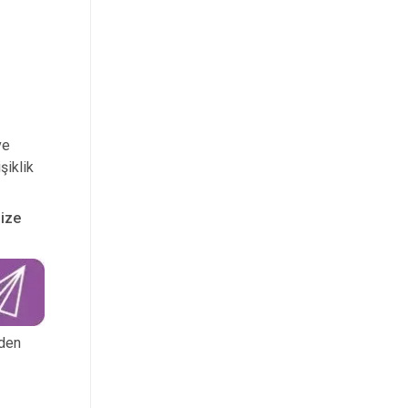
ve
şiklik
nize
 den