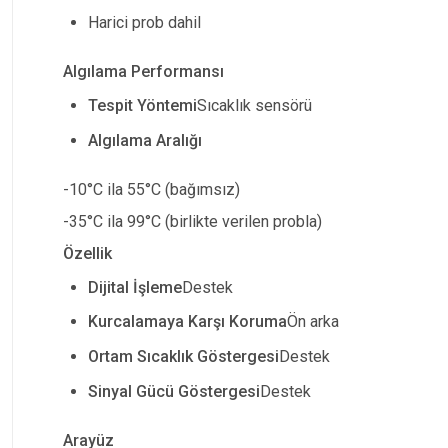
Harici prob dahil
Algılama Performansı
Tespit Yöntemi
Sıcaklık sensörü
Algılama Aralığı
-10°C ila 55°C (bağımsız)
-35°C ila 99°C (birlikte verilen probla)
Özellik
Dijital İşleme
Destek
Kurcalamaya Karşı Koruma
Ön arka
Ortam Sıcaklık Göstergesi
Destek
Sinyal Gücü Göstergesi
Destek
Arayüz