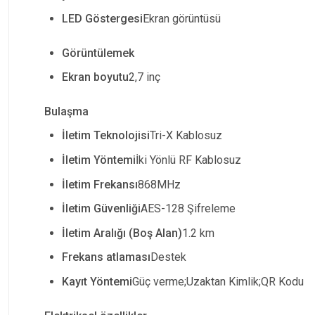
LED Göstergesi
Ekran görüntüsü
Görüntülemek
Ekran boyutu
2,7 inç
Bulaşma
İletim Teknolojisi
Tri-X Kablosuz
İletim Yöntemi
İki Yönlü RF Kablosuz
İletim Frekansı
868MHz
İletim Güvenliği
AES-128 Şifreleme
İletim Aralığı (Boş Alan)
1.2 km
Frekans atlaması
Destek
Kayıt Yöntemi
Güç verme;Uzaktan Kimlik;QR Kodu