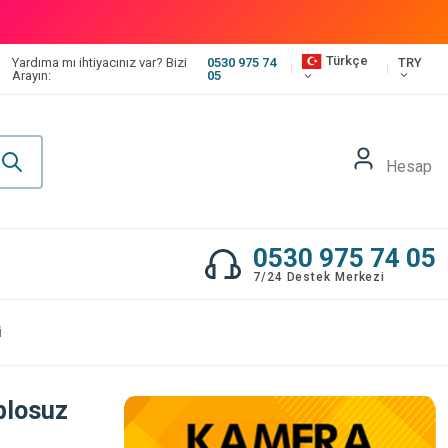
Türkçe
TRY
Yardıma mı ihtiyacınız var? Bizi
0530 975 74
Arayın:
05
Hesap
0530 975 74 05
7/24 Destek Merkezi
ü
blosuz