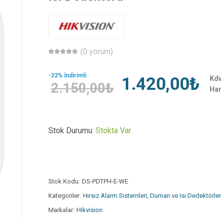
(0 yorum)
-33% İndirimli
1.420,00₺
Kd
2.150,00₺
Har
Stok Durumu:
Stokta Var
Stok Kodu:
DS-PDTPH-E-WE
Kategoriler:
Hırsız Alarm Sistemleri
,
Duman ve Isı Dedektörler
Markalar:
Hikvision