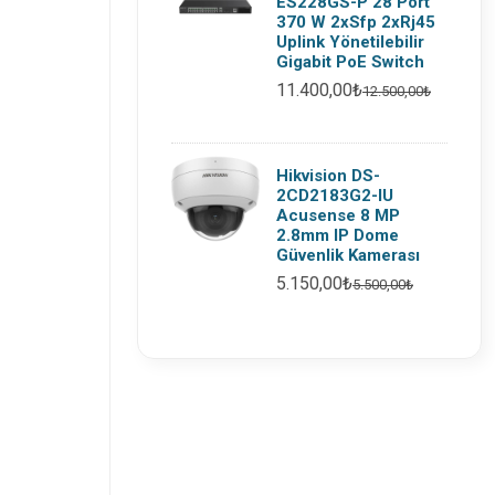
ES228GS-P 28 Port
370 W 2xSfp 2xRj45
Uplink Yönetilebilir
Gigabit PoE Switch
11.400,00₺
12.500,00₺
Hikvision DS-
2CD2183G2-IU
Acusense 8 MP
2.8mm IP Dome
Güvenlik Kamerası
5.150,00₺
5.500,00₺