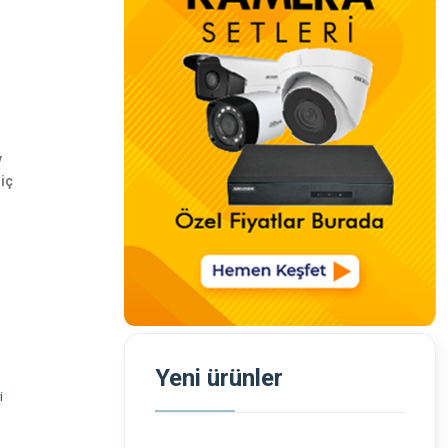
v
iç
Yeni ürünler
i