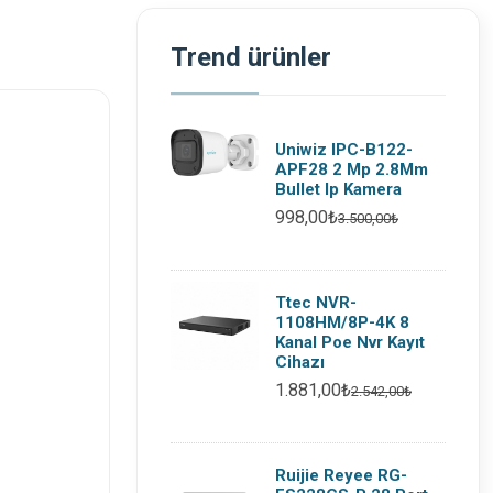
Trend ürünler
Uniwiz IPC-B122-
APF28 2 Mp 2.8Mm
Bullet Ip Kamera
998,00₺
3.500,00₺
Ttec NVR-
1108HM/8P-4K 8
Kanal Poe Nvr Kayıt
Cihazı
1.881,00₺
2.542,00₺
Ruijie Reyee RG-