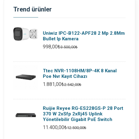
Trend ürünler
Uniwiz IPC-B122-APF28 2 Mp 2.8Mm
Bullet Ip Kamera
998,00₺
3.500,00₺
Ttec NVR-1108HM/8P-4K 8 Kanal
Poe Nvr Kayıt Cihazı
1.881,00₺
2.542,00₺
Ruijie Reyee RG-ES228GS-P 28 Port
370 W 2xSfp 2xRj45 Uplink
Yönetilebilir Gigabit PoE Switch
11.400,00₺
12.500,00₺