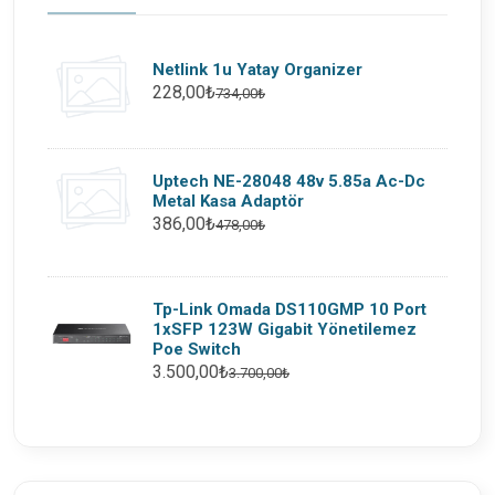
Netlink 1u Yatay Organizer
228,00₺
734,00₺
Uptech NE-28048 48v 5.85a Ac-Dc
Metal Kasa Adaptör
386,00₺
478,00₺
Tp-Link Omada DS110GMP 10 Port
1xSFP 123W Gigabit Yönetilemez
Poe Switch
3.500,00₺
3.700,00₺