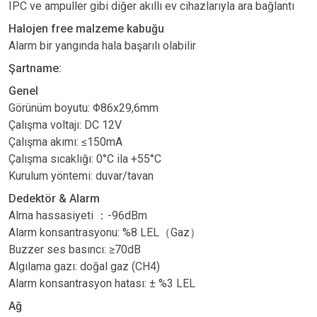
IPC ve ampuller gibi diğer akıllı ev cihazlarıyla ara bağlantı
Halojen free malzeme kabuğu
Alarm bir yangında hala başarılı olabilir
Şartname:
Genel
Görünüm boyutu: Φ86x29,6mm
Çalışma voltajı: DC 12V
Çalışma akımı: ≤150mA
Çalışma sıcaklığı: 0°C ila +55°C
Kurulum yöntemi: duvar/tavan
Dedektör & Alarm
Alma hassasiyeti
：
-96dBm
Alarm konsantrasyonu: %8 LEL
（
Gaz
）
Buzzer ses basıncı: ≥70dB
Algılama gazı: doğal gaz (CH4)
Alarm konsantrasyon hatası: ± %3 LEL
Ağ