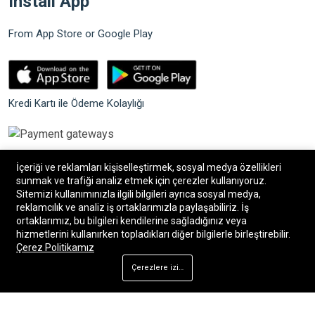
Install App
From App Store or Google Play
Kredi Kartı ile Ödeme Kolaylığı
İçeriği ve reklamları kişiselleştirmek, sosyal medya özellikleri
sunmak ve trafiği analiz etmek için çerezler kullanıyoruz.
Sitemizi kullanımınızla ilgili bilgileri ayrıca sosyal medya,
©2026 Bilgin Güvenlik Sistemleri. Tüm hakları saklıdır.
reklamcılık ve analiz iş ortaklarımızla paylaşabiliriz. İş
ortaklarımız, bu bilgileri kendilerine sağladığınız veya
hizmetlerini kullanırken topladıkları diğer bilgilerle birleştirebilir.
®
Bilişim34
|
Bilişim34 Akıllı E-Ticaret paketleri
ile
Çerez Politikamız
hazırlanmıştır.
Çerezlere izin ver
Ana Sayfa
Mağaza
Arama
Hesap