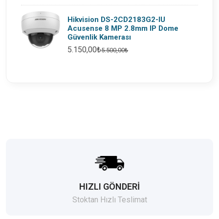
Hikvision DS-2CD2183G2-IU
Acusense 8 MP 2.8mm IP Dome
Güvenlik Kamerası
5.150,00₺
5.500,00₺
HIZLI GÖNDERİ
Stoktan Hızlı Teslimat