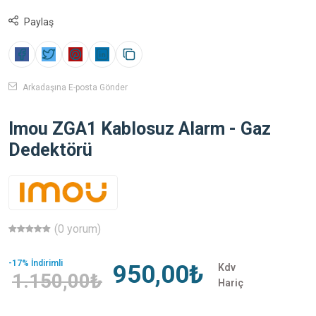
Paylaş
Arkadaşına E-posta Gönder
Imou ZGA1 Kablosuz Alarm - Gaz
Dedektörü
(0 yorum)
-17% İndirimli
950,00₺
Kdv
1.150,00₺
Hariç