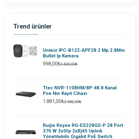
Trend ürünler
Uniwiz IPC-B122-APF28 2 Mp 2.8Mm
Bullet Ip Kamera
998,00₺
3.500,00₺
Ttec NVR-1108HM/8P-4K 8 Kanal
Poe Nvr Kayıt Cihazı
1.881,00₺
2.542,00₺
Ruijie Reyee RG-ES228GS-P 28 Port
370 W 2xSfp 2xRj45 Uplink
Yönetilebilir Gigabit PoE Switch