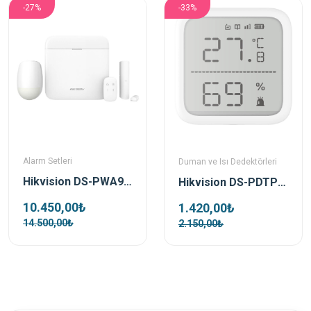
-27%
-33%
Alarm Setleri
Duman ve Isı Dedektörleri
Hikvision DS-PWA96-Kit-WE Kablosuz Alarm Seti
Hikvision DS-PDTPH-E-WE Kablosuz Isı Dedektörü
10.450,00₺
1.420,00₺
14.500,00₺
2.150,00₺