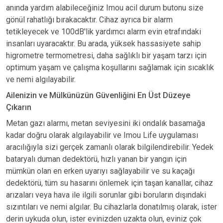
anında yardım alabileceğiniz Imou acil durum butonu size
gönül rahatlığı bırakacaktır. Cihaz ayrıca bir alarm
tetikleyecek ve 100dB'lik yardımcı alarm evin etrafındaki
insanları uyaracaktır. Bu arada, yüksek hassasiyete sahip
higrometre termometresi, daha sağlıklı bir yaşam tarzı için
optimum yaşam ve çalışma koşullarını sağlamak için sıcaklık
ve nemi algılayabilir.
Ailenizin ve Mülkünüzün Güvenliğini En Üst Düzeye
Çıkarın
Metan gazı alarmı, metan seviyesini iki ondalık basamağa
kadar doğru olarak algılayabilir ve Imou Life uygulaması
aracılığıyla sizi gerçek zamanlı olarak bilgilendirebilir. Yedek
bataryalı duman dedektörü, hızlı yanan bir yangın için
mümkün olan en erken uyarıyı sağlayabilir ve su kaçağı
dedektörü, tüm su hasarını önlemek için taşan kanallar, cihaz
arızaları veya hava ile ilgili sorunlar gibi boruların dışındaki
sızıntıları ve nemi algılar. Bu cihazlarla donatılmış olarak, ister
derin uykuda olun, ister evinizden uzakta olun, eviniz çok