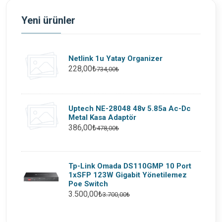
Yeni ürünler
Netlink 1u Yatay Organizer
228,00₺
734,00₺
Uptech NE-28048 48v 5.85a Ac-Dc
Metal Kasa Adaptör
386,00₺
478,00₺
Tp-Link Omada DS110GMP 10 Port
1xSFP 123W Gigabit Yönetilemez
Poe Switch
3.500,00₺
3.700,00₺