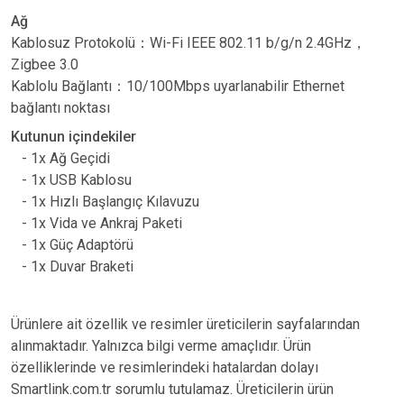
Ağ
Kablosuz Protokolü
：
Wi-Fi IEEE 802.11 b/g/n 2.4GHz
，
Zigbee 3.0
Kablolu Ba
ğ
lant
ı
：
10/100Mbps uyarlanabilir Ethernet
ba
ğ
lant
ı
noktas
ı
Kutunun içindekiler
- 1x Ağ Geçidi
- 1x USB Kablosu
- 1x Hızlı Başlangıç ​​Kılavuzu
- 1x Vida ve Ankraj Paketi
- 1x Güç Adaptörü
- 1x Duvar Braketi
Ürünlere ait özellik ve resimler üreticilerin sayfalarından
alınmaktadır. Yalnızca bilgi verme amaçlıdır. Ürün
özelliklerinde ve resimlerindeki hatalardan dolayı
Smartlink.com.tr sorumlu tutulamaz. Üreticilerin ürün