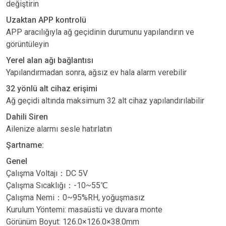
değiştirin
Uzaktan APP kontrolü
APP aracılığıyla ağ geçidinin durumunu yapılandırın ve
görüntüleyin
Yerel alan ağı bağlantısı
Yapılandırmadan sonra, ağsız ev hala alarm verebilir
32 yönlü alt cihaz erişimi
Ağ geçidi altında maksimum 32 alt cihaz yapılandırılabilir
Dahili Siren
Ailenize alarmı sesle hatırlatın
Şartname:
Genel
Çalışma Voltajı
：
DC 5V
Ç
al
ış
ma S
ı
cakl
ığı
：
-10~55
℃
Ç
al
ış
ma Nemi
：
0~95%RH, yoğuşmasız
Kurulum Yöntemi: masaüstü ve duvara monte
Görünüm Boyut: 126.0×126.0×38.0mm