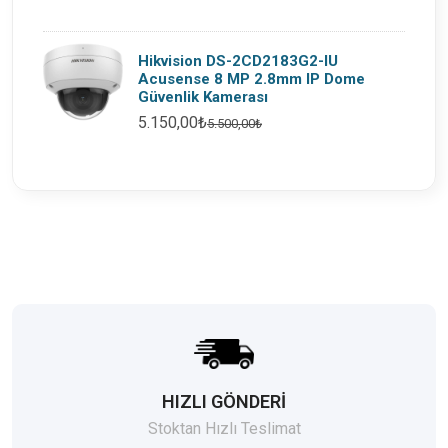
Hikvision DS-2CD2183G2-IU
Acusense 8 MP 2.8mm IP Dome
Güvenlik Kamerası
5.150,00₺
5.500,00₺
HIZLI GÖNDERİ
Stoktan Hızlı Teslimat