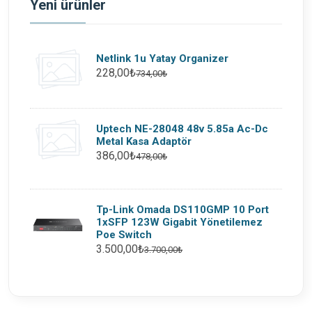
Yeni ürünler
Netlink 1u Yatay Organizer
228,00₺
734,00₺
Uptech NE-28048 48v 5.85a Ac-Dc
Metal Kasa Adaptör
386,00₺
478,00₺
Tp-Link Omada DS110GMP 10 Port
1xSFP 123W Gigabit Yönetilemez
Poe Switch
3.500,00₺
3.700,00₺