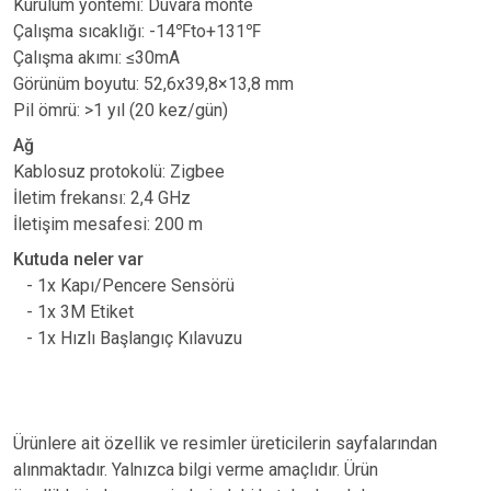
Kurulum yöntemi: Duvara monte
Çalışma sıcaklığı: -14
℉
to+131
℉
Ç
al
ış
ma ak
ı
m
ı
:
≤
30mA
G
ö
r
ü
n
ü
m boyutu: 52,6x39,8
×
13,8 mm
Pil
ö
mr
ü
: >1 y
ı
l (20 kez/g
ü
n)
Ağ
Kablosuz protokolü: Zigbee
İletim frekansı: 2,4 GHz
İletişim mesafesi: 200 m
Kutuda neler var
- 1x Kapı/Pencere Sensörü
- 1x 3M Etiket
- 1x Hızlı Başlangıç ​​Kılavuzu
Ürünlere ait özellik ve resimler üreticilerin sayfalarından
alınmaktadır. Yalnızca bilgi verme amaçlıdır. Ürün