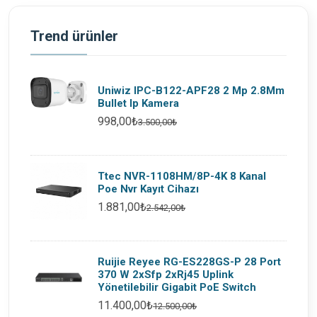
Trend ürünler
Uniwiz IPC-B122-APF28 2 Mp 2.8Mm
Bullet Ip Kamera
998,00₺
3.500,00₺
Ttec NVR-1108HM/8P-4K 8 Kanal
Poe Nvr Kayıt Cihazı
1.881,00₺
2.542,00₺
Ruijie Reyee RG-ES228GS-P 28 Port
370 W 2xSfp 2xRj45 Uplink
Yönetilebilir Gigabit PoE Switch
11.400,00₺
12.500,00₺