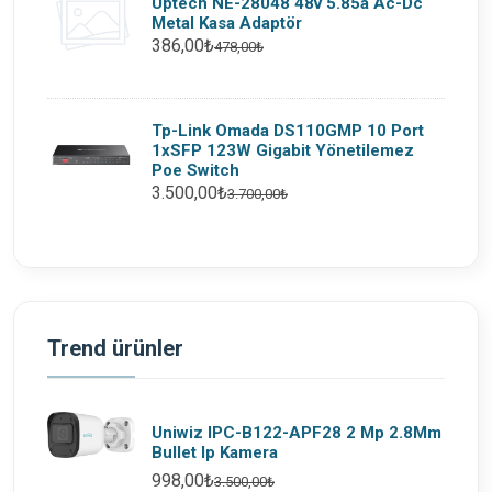
Uptech NE-28048 48v 5.85a Ac-Dc
Metal Kasa Adaptör
386,00₺
478,00₺
Tp-Link Omada DS110GMP 10 Port
1xSFP 123W Gigabit Yönetilemez
Poe Switch
3.500,00₺
3.700,00₺
Trend ürünler
Uniwiz IPC-B122-APF28 2 Mp 2.8Mm
Bullet Ip Kamera
998,00₺
3.500,00₺