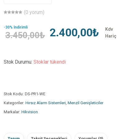
(0 yorum)
-30% İndirimli
2.400,00₺
Kdv
3.450,00₺
Hariç
Stok Durumu:
Stoklar tükendi
Stok Kodu:
DS-PR1-WE
Kategoriler:
Hırsız Alarm Sistemleri
,
Menzil Genişleticiler
Markalar:
Hikvision
Tanım
Taksit Seçenekleri
Yorumlar (0)