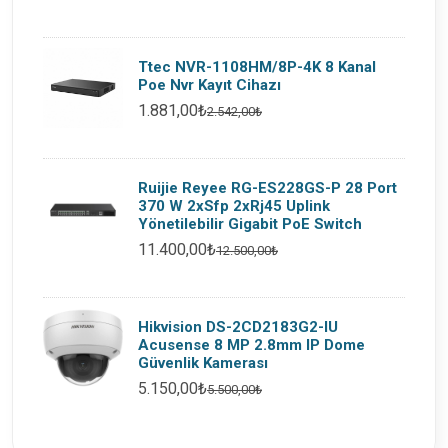
Ttec NVR-1108HM/8P-4K 8 Kanal
Poe Nvr Kayıt Cihazı
1.881,00₺
2.542,00₺
Ruijie Reyee RG-ES228GS-P 28 Port
370 W 2xSfp 2xRj45 Uplink
Yönetilebilir Gigabit PoE Switch
11.400,00₺
12.500,00₺
Hikvision DS-2CD2183G2-IU
Acusense 8 MP 2.8mm IP Dome
Güvenlik Kamerası
5.150,00₺
5.500,00₺