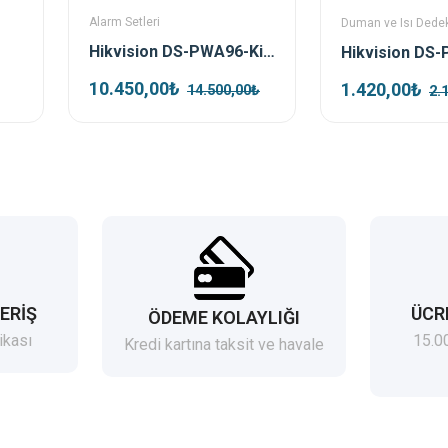
Alarm Setleri
Duman ve Isı Dedek
Hikvision DS-PWA96-Kit-WE Kablosuz Alarm Seti
10.450,00₺
1.420,00₺
14.500,00₺
2.
ERİŞ
ÜCR
ÖDEME KOLAYLIĞI
ikası
15.0
Kredi kartına taksit ve havale