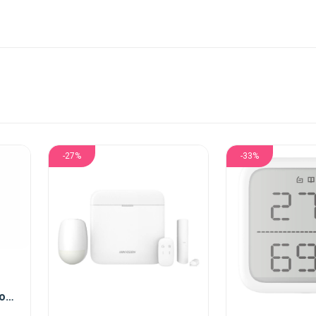
-27%
-33%
AJAX ReX Beyaz Kablosuz Mesafe Genişletici (Repeater)