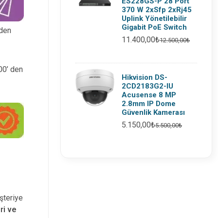
ES228GS-P 28 Port
370 W 2xSfp 2xRj45
Uplink Yönetilebilir
Gigabit PoE Switch
 den
11.400,00₺
12.500,00₺
:00’ den
Hikvision DS-
2CD2183G2-IU
Acusense 8 MP
2.8mm IP Dome
Güvenlik Kamerası
5.150,00₺
5.500,00₺
şteriye
ri ve