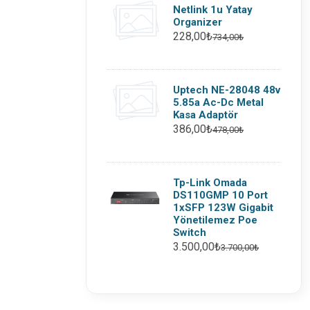
Netlink 1u Yatay
Organizer
228,00₺
734,00₺
Uptech NE-28048 48v
5.85a Ac-Dc Metal
Kasa Adaptör
386,00₺
478,00₺
Tp-Link Omada
DS110GMP 10 Port
1xSFP 123W Gigabit
Yönetilemez Poe
Switch
3.500,00₺
3.700,00₺