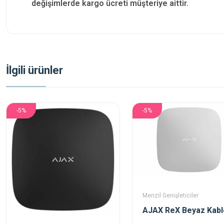
değişimlerde kargo ücreti müşteriye aittir.
İlgili ürünler
-5%
-5%
Menzil Genişleticiler