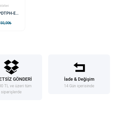
törleri
Hikvision DS-PDTPH-E-WE Kablosuz Isı Dedektörü
150,00₺
ETSİZ GÖNDERİ
İade & Değişim
00 TL ve üzeri tüm
14 Gün içerisinde
siparişlerde