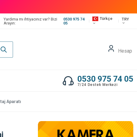
Türkçe
TRY
Yardıma mı ihtiyacınız var? Bizi
0530 975 74
Arayın:
05
Hesap
0530 975 74 05
7/24 Destek Merkezi
aj Aparatı
j