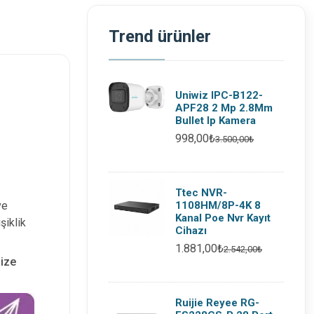
Trend ürünler
Uniwiz IPC-B122-
APF28 2 Mp 2.8Mm
Bullet Ip Kamera
998,00₺
3.500,00₺
Ttec NVR-
1108HM/8P-4K 8
ve
Kanal Poe Nvr Kayıt
şiklik
Cihazı
1.881,00₺
2.542,00₺
nize
Ruijie Reyee RG-