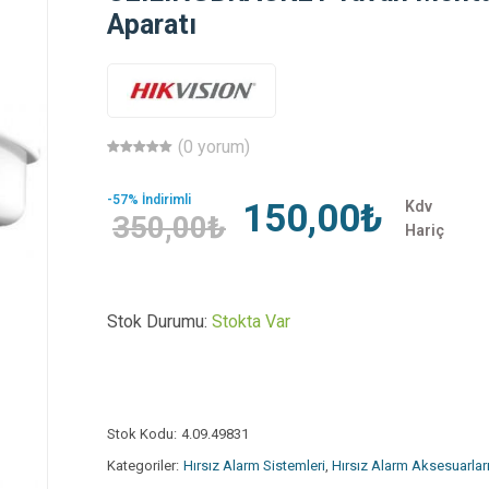
Aparatı
(0 yorum)
-57% İndirimli
150,00₺
Kdv
350,00₺
Hariç
Stok Durumu:
Stokta Var
Stok Kodu:
4.09.49831
Kategoriler:
Hırsız Alarm Sistemleri
,
Hırsız Alarm Aksesuarlar