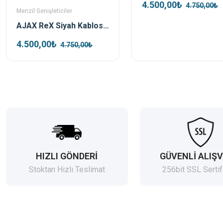
4.500,00₺
4.750,00₺
Menzil Genişleticiler
AJAX ReX Siyah Kablosuz Mesafe Genişletici (Repeater)
4.500,00₺
4.750,00₺
HIZLI GÖNDERİ
GÜVENLİ ALIŞV
Stoktan Hızlı Teslimat
256bit SSL Sertif