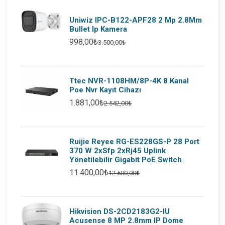
Uniwiz IPC-B122-APF28 2 Mp 2.8Mm
Bullet Ip Kamera
998,00₺
3.500,00₺
Ttec NVR-1108HM/8P-4K 8 Kanal
Poe Nvr Kayıt Cihazı
1.881,00₺
2.542,00₺
Ruijie Reyee RG-ES228GS-P 28 Port
370 W 2xSfp 2xRj45 Uplink
Yönetilebilir Gigabit PoE Switch
11.400,00₺
12.500,00₺
Hikvision DS-2CD2183G2-IU
Acusense 8 MP 2.8mm IP Dome