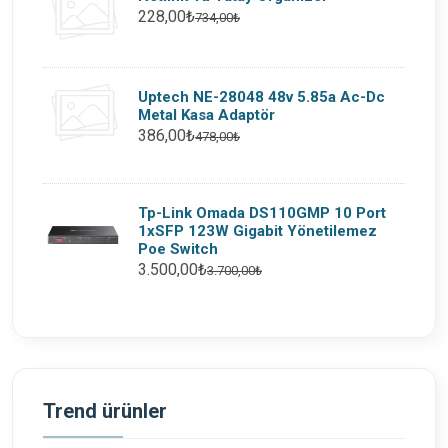
228,00₺
734,00₺
Uptech NE-28048 48v 5.85a Ac-Dc
Metal Kasa Adaptör
386,00₺
478,00₺
Tp-Link Omada DS110GMP 10 Port
1xSFP 123W Gigabit Yönetilemez
Poe Switch
3.500,00₺
3.700,00₺
Trend ürünler