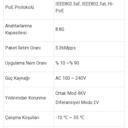
IEEE802.3af, IEEE802.3at, Hi-
PoE Protokolü
PoE
Anahtarlanma
8.8G
Kapasitesi
Paket İletim Oranı
5.36Mpps
Uygulama Nem Oranı
% 10 ~% 90
Güç Kaynağı
AC 100 ~ 240V
Ortak Mod 4KV
Yıldırımdan Korunma
Diferansiyel Modu 2V
Çalışma Koşulları
-10
℃
~ 55
℃