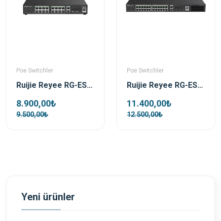
Poe Switchler
Poe Switchler
Ruijie Reyee RG-ES220GS-P 16 Port 250W 2xSfp 2xRj45 Uplink Yönetilebilir Gigabit PoE Switch
Ruijie Reyee RG-ES228GS-P 28 Port 370 W 2xSfp 2xRj45 Uplink Yönetilebilir Gigabit PoE Switch
8.900,00₺
11.400,00₺
9.500,00₺
12.500,00₺
Yeni ürünler