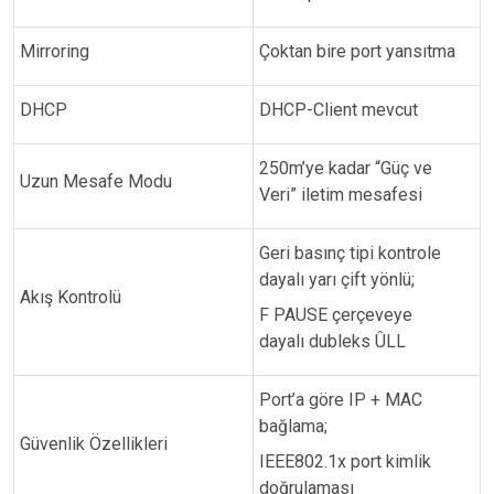
Mirroring
Çoktan bire port yansıtma
DHCP
DHCP-Client mevcut
250m’ye kadar “Güç ve
Uzun Mesafe Modu
Veri” iletim mesafesi
Geri basınç tipi kontrole
dayalı yarı çift yönlü;
Akış Kontrolü
F PAUSE çerçeveye
dayalı dubleks ÛLL
Port’a göre IP + MAC
bağlama;
Güvenlik Özellikleri
IEEE802.1x port kimlik
doğrulaması