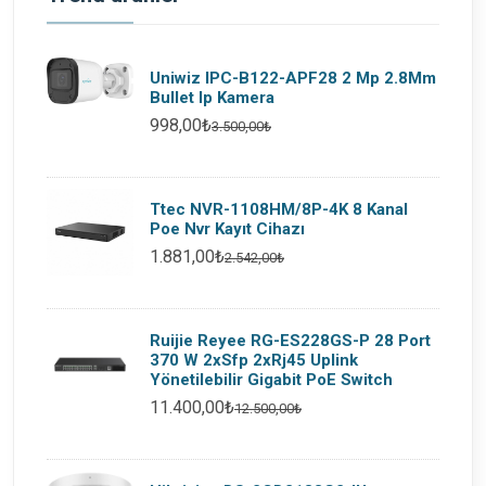
Uniwiz IPC-B122-APF28 2 Mp 2.8Mm
Bullet Ip Kamera
998,00₺
3.500,00₺
Ttec NVR-1108HM/8P-4K 8 Kanal
Poe Nvr Kayıt Cihazı
1.881,00₺
2.542,00₺
Ruijie Reyee RG-ES228GS-P 28 Port
370 W 2xSfp 2xRj45 Uplink
Yönetilebilir Gigabit PoE Switch
11.400,00₺
12.500,00₺