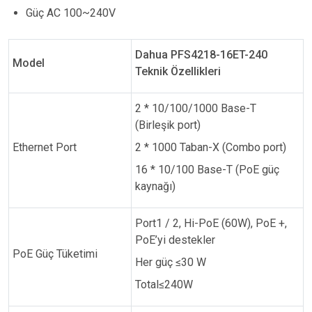
Güç AC 100~240V
Dahua PFS4218-16ET-240
Model
Teknik Özellikleri
2 * 10/100/1000 Base-T
(Birleşik port)
Ethernet Port
2 * 1000 Taban-X (Combo port)
16 * 10/100 Base-T (PoE güç
kaynağı)
Port1 / 2, Hi-PoE (60W), PoE +,
PoE’yi destekler
PoE Güç Tüketimi
Her güç ≤30 W
Total≤240W