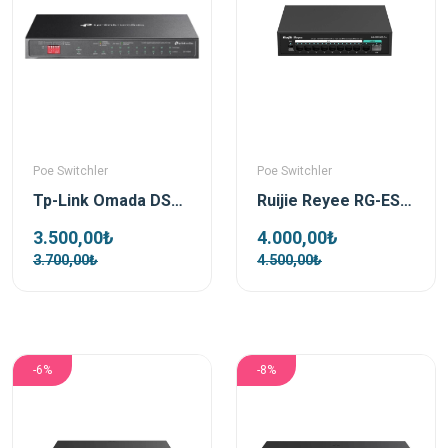
Poe Switchler
Poe Switchler
Tp-Link Omada DS110GMP 10 Port 1xSFP 123W Gigabit Yönetilemez Poe Switch
Ruijie Reyee RG-ES110GS-P-L 10 Port 1xSfp 1xRj45 Uplink Yönetilemez Gigabit PoE Switch
3.500,00₺
4.000,00₺
3.700,00₺
4.500,00₺
-6%
-8%