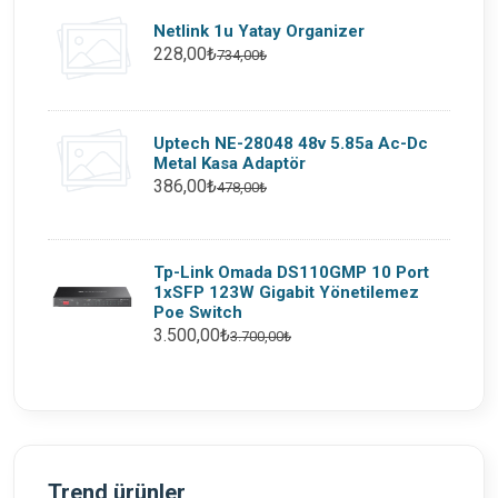
Netlink 1u Yatay Organizer
228,00₺
734,00₺
Uptech NE-28048 48v 5.85a Ac-Dc
Metal Kasa Adaptör
386,00₺
478,00₺
Tp-Link Omada DS110GMP 10 Port
1xSFP 123W Gigabit Yönetilemez
Poe Switch
3.500,00₺
3.700,00₺
Trend ürünler