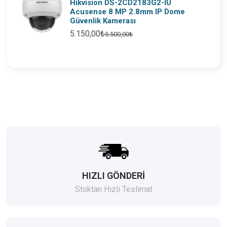
Hikvision DS-2CD2183G2-IU
Acusense 8 MP 2.8mm IP Dome
Güvenlik Kamerası
5.150,00₺
5.500,00₺
HIZLI GÖNDERİ
Stoktan Hızlı Teslimat