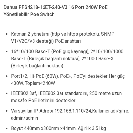
Dahua PFS4218-16ET-240-V3 16 Port 240W PoE
Yönetilebilir Poe Switch
Katman 2 yönetimi (http ve https protokolü, SNMP
V1/V2C/V3 desteği) PoE anahtarı
16*10/100 Base-T (PoE güç kaynağı), 2*10/100/1000
Base-T (Birleşik bağlantı noktası), 2*1000 Base-X
(Birleşik bağlantı noktası)
Port1/2, Hi-PoE (60W), PoE+, PoE'yi destekler Her güç
<30W, Toplam<240W
IEEE802.3af, IEEE802.3at standardını, 250 metre uzun
mesafe PoE iletimini destekler
Varsayılan IP Adresi 192.168.1.110/24,Kullanıcı adı/şifre:
admin/admin
Boyut 440mm x300mm x44mm, Ağırlık 3,51kg