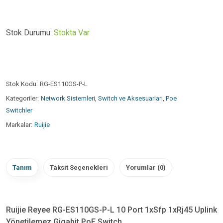
Stok Durumu:
Stokta Var
Stok Kodu:
RG-ES110GS-P-L
Kategoriler:
Network Sistemleri
,
Switch ve Aksesuarları
,
Poe
Switchler
Markalar:
Ruijie
Tanım
Taksit Seçenekleri
Yorumlar (0)
Ruijie Reyee RG-ES110GS-P-L 10 Port 1xSfp 1xRj45 Uplink
Yönetilemez Gigabit PoE Switch