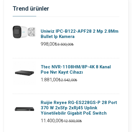
Trend ürünler
Uniwiz IPC-B122-APF28 2 Mp 2.8Mm
Bullet Ip Kamera
998,00₺
3.500,00₺
Ttec NVR-1108HM/8P-4K 8 Kanal
Poe Nvr Kayıt Cihazı
1.881,00₺
2.542,00₺
Ruijie Reyee RG-ES228GS-P 28 Port
370 W 2xSfp 2xRj45 Uplink
Yönetilebilir Gigabit PoE Switch
11.400,00₺
12.500,00₺