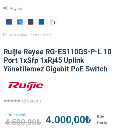
Paylaş
Arkadaşına E-posta Gönder
Ruijie Reyee RG-ES110GS-P-L 10
Port 1xSfp 1xRj45 Uplink
Yönetilemez Gigabit PoE Switch
(0 yorum)
-11% İndirimli
4.000,00₺
Kdv
4.500,00₺
Hariç