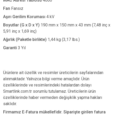
MAC Adresi Tablosu
4000
Fan
Fansız
Aşırı Gerilim Koruması
4 kV
Boyutlar (G x D x Y)
190 mm x 150 mm x 43 mm (7,48 inç x
5,91 inç x 1,69 inç)
Ağırlık (Paketle birlikte)
1,44 kg (3,17 lbs.)
Garanti
3 Yıl
Ürünlere ait özellik ve resimler üreticilerin sayfalarından
alınmaktadır. Yalnızca bilgi verme amaçlıdır. Ürün
özelliklerinde ve resimlerindeki hatalardan dolayı
Smartlink.com.tr sorumlu tutulamaz. Üreticilerin ürün
özelliklerinde haber vermeden değişiklik yapma hakları
saklıdır.
Firmamız E-Fatura mükellefidir. Siparişte girilen fatura