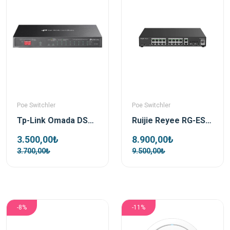
Poe Switchler
Poe Switchler
Tp-Link Omada DS110GMP 10 Port 1xSFP 123W Gigabit Yönetilemez Poe Switch
Ruijie Reyee RG-ES220GS-P 16 Port 250W 2xSfp 2xRj45 Uplink Yönetilebilir Gigabit PoE Switch
3.500,00₺
8.900,00₺
3.700,00₺
9.500,00₺
-8%
-11%