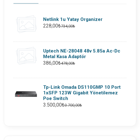
Netlink 1u Yatay Organizer
228,00₺
734,00₺
Uptech NE-28048 48v 5.85a Ac-Dc
Metal Kasa Adaptör
386,00₺
478,00₺
Tp-Link Omada DS110GMP 10 Port
1xSFP 123W Gigabit Yönetilemez
Poe Switch
3.500,00₺
3.700,00₺