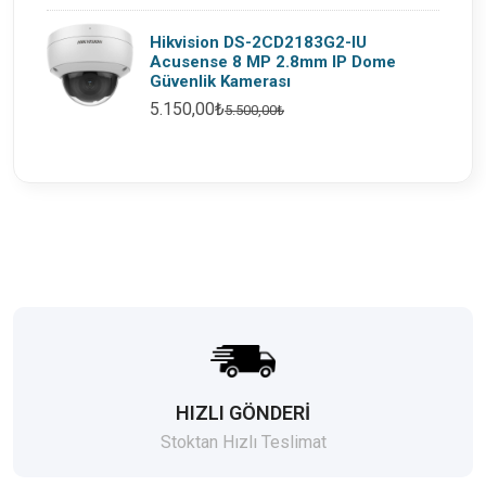
Hikvision DS-2CD2183G2-IU
Acusense 8 MP 2.8mm IP Dome
Güvenlik Kamerası
5.150,00₺
5.500,00₺
HIZLI GÖNDERİ
Stoktan Hızlı Teslimat