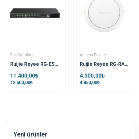
Poe Switchler
Access Pointler
Ruijie Reyee RG-ES228GS-P 28 Port 370 W 2xSfp 2xRj45 Uplink Yönetilebilir Gigabit PoE Switch
Ruijie Reyee RG-RAP2266 AX3000 Wi-Fi 6 Dual-Band İç Ortam Access Point
11.400,00₺
4.300,00₺
12.500,00₺
4.850,00₺
Yeni ürünler