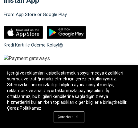
Install App
From App Store or Google Play
Kredi Kartı ile Ödeme Kolaylığı
İçeriği ve reklamları kişiselleştirmek, sosyal medya özellikleri
sunmak ve trafiği analiz etmek için çerezler kullanıyoruz.
Sitemizi kullanımınızla ilgili bilgileri ayrıca sosyal medya,
©2026 Bilgin Güvenlik Sistemleri. Tüm hakları saklıdır.
reklamcılık ve analiz iş ortaklarımızla paylaşabiliriz. İş
ortaklarımız, bu bilgileri kendilerine sağladığınız veya
hizmetlerini kullanırken topladıkları diğer bilgilerle birleştirebilir.
®
Bilişim34
|
Bilişim34 Akıllı E-Ticaret paketleri
ile
Çerez Politikamız
hazırlanmıştır.
Çerezlere izin ver
Ana Sayfa
Mağaza
Arama
Hesap