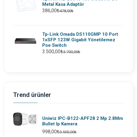
Metal Kasa Adaptör
386,00₺
478,00₺
Tp-Link Omada DS110GMP 10 Port
1xSFP 123W Gigabit Yönetilemez
Poe Switch
3.500,00₺
3.700,00₺
Trend ürünler
Uniwiz IPC-B122-APF28 2 Mp 2.8Mm
Bullet Ip Kamera
998,00₺
3.500,00₺