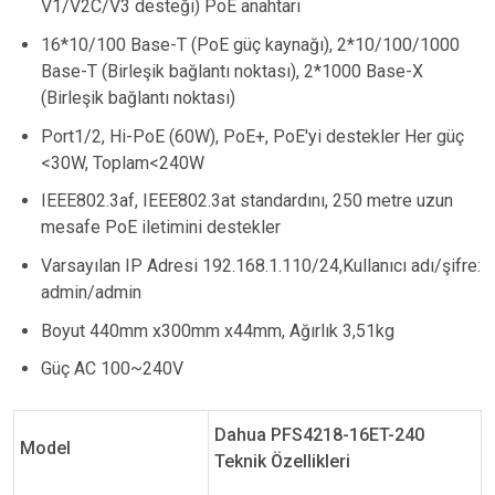
V1/V2C/V3 desteği) PoE anahtarı
16*10/100 Base-T (PoE güç kaynağı), 2*10/100/1000
Base-T (Birleşik bağlantı noktası), 2*1000 Base-X
(Birleşik bağlantı noktası)
Port1/2, Hi-PoE (60W), PoE+, PoE'yi destekler Her güç
<30W, Toplam<240W
IEEE802.3af, IEEE802.3at standardını, 250 metre uzun
mesafe PoE iletimini destekler
Varsayılan IP Adresi 192.168.1.110/24,Kullanıcı adı/şifre:
admin/admin
Boyut 440mm x300mm x44mm, Ağırlık 3,51kg
Güç AC 100~240V
Dahua PFS4218-16ET-240
Model
Teknik Özellikleri