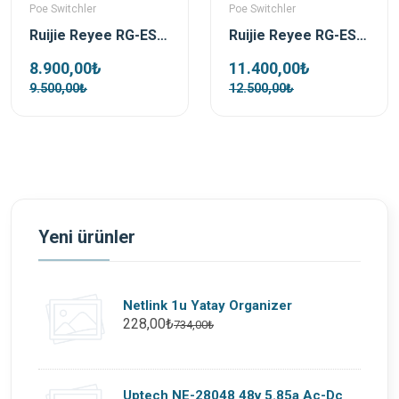
Poe Switchler
Poe Switchler
Ruijie Reyee RG-ES220GS-P 16 Port 250W 2xSfp 2xRj45 Uplink Yönetilebilir Gigabit PoE Switch
Ruijie Reyee RG-ES228GS-P 28 Port 370 W 2xSfp 2xRj45 Uplink Yönetilebilir Gigabit PoE Switch
8.900,00₺
11.400,00₺
9.500,00₺
12.500,00₺
Yeni ürünler
Netlink 1u Yatay Organizer
228,00₺
734,00₺
Uptech NE-28048 48v 5.85a Ac-Dc