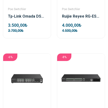
Poe Switchler
Poe Switchler
Tp-Link Omada DS110GMP 10 Port 1xSFP 123W Gigabit Yönetilemez Poe Switch
Ruijie Reyee RG-ES110GS-P-L 10 Port 1xSfp 1xRj45 Uplink Yönetilemez Gigabit PoE Switch
3.500,00₺
4.000,00₺
3.700,00₺
4.500,00₺
-6%
-8%