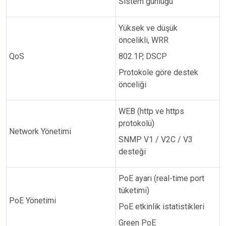
Sistem günlüğü
Yüksek ve düşük
öncelikli, WRR
QoS
802.1P, DSCP
Protokole göre destek
önceliği
WEB (http ve https
protokolü)
Network Yönetimi
SNMP V1 / V2C / V3
desteği
PoE ayarı (real-time port
tüketimi)
PoE Yönetimi
PoE etkinlik istatistikleri
Green PoE