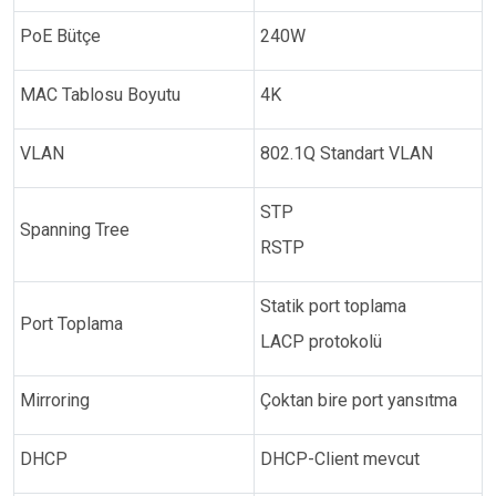
PoE Bütçe
240W
MAC Tablosu Boyutu
4K
VLAN
802.1Q Standart VLAN
STP
Spanning Tree
RSTP
Statik port toplama
Port Toplama
LACP protokolü
Mirroring
Çoktan bire port yansıtma
DHCP
DHCP-Client mevcut