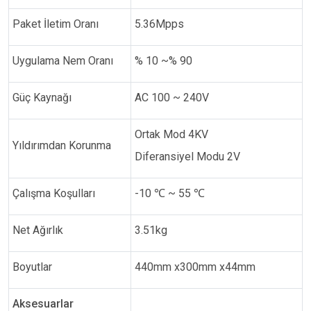
Paket İletim Oranı
5.36Mpps
Uygulama Nem Oranı
% 10 ~% 90
Güç Kaynağı
AC 100 ~ 240V
Ortak Mod 4KV
Yıldırımdan Korunma
Diferansiyel Modu 2V
Çalışma Koşulları
-10
℃
~ 55
℃
Net Ağırlık
3.51kg
Boyutlar
440mm x300mm x44mm
Aksesuarlar