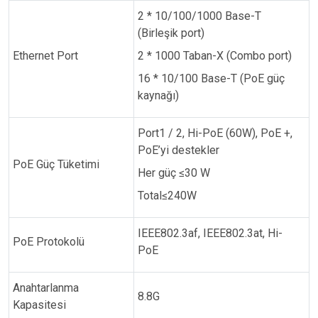
2 * 10/100/1000 Base-T
(Birleşik port)
Ethernet Port
2 * 1000 Taban-X (Combo port)
16 * 10/100 Base-T (PoE güç
kaynağı)
Port1 / 2, Hi-PoE (60W), PoE +,
PoE’yi destekler
PoE Güç Tüketimi
Her güç ≤30 W
Total≤240W
IEEE802.3af, IEEE802.3at, Hi-
PoE Protokolü
PoE
Anahtarlanma
8.8G
Kapasitesi