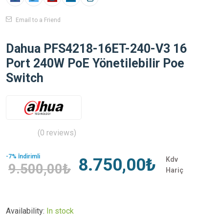
Email to a Friend
Dahua PFS4218-16ET-240-V3 16
Port 240W PoE Yönetilebilir Poe
Switch
(0 reviews)
-7% İndirimli
8.750,00₺
Kdv
9.500,00₺
Hariç
Availability:
In stock