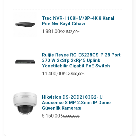
Ttec NVR-1108HM/8P-4K 8 Kanal
Poe Nvr Kayıt Cihazı
1.881,00₺
2.542,00₺
Ruijie Reyee RG-ES228GS-P 28 Port
370 W 2xSfp 2xRj45 Uplink
Yönetilebilir Gigabit PoE Switch
11.400,00₺
12.500,00₺
Hikvision DS-2CD2183G2-IU
Acusense 8 MP 2.8mm IP Dome
Güvenlik Kamerası
5.150,00₺
5.500,00₺