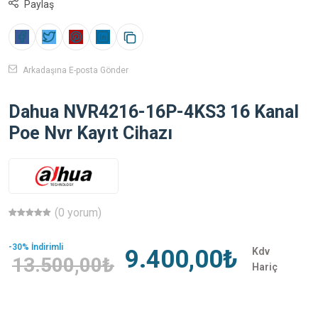
Paylaş
Arkadaşına E-posta Gönder
Dahua NVR4216-16P-4KS3 16 Kanal
Poe Nvr Kayıt Cihazı
(0 yorum)
-30% İndirimli
9.400,00₺
Kdv
13.500,00₺
Hariç