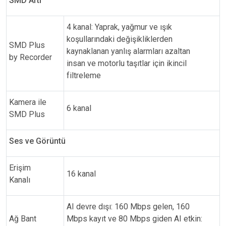
SMD Artı
4 kanal: Yaprak, yağmur ve ışık
koşullarındaki değişikliklerden
SMD Plus
kaynaklanan yanlış alarmları azaltan
by Recorder
insan ve motorlu taşıtlar için ikincil
filtreleme
Kamera ile
6 kanal
SMD Plus
Ses ve Görüntü
Erişim
16 kanal
Kanalı
AI devre dışı: 160 Mbps gelen, 160
Ağ Bant
Mbps kayıt ve 80 Mbps giden AI etkin: