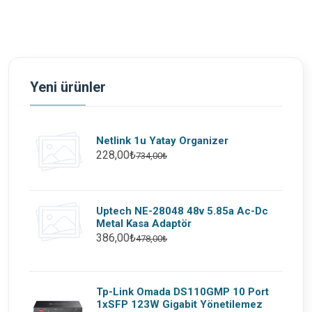
Yeni ürünler
Netlink 1u Yatay Organizer
228,00₺
734,00₺
Uptech NE-28048 48v 5.85a Ac-Dc
Metal Kasa Adaptör
386,00₺
478,00₺
Tp-Link Omada DS110GMP 10 Port
1xSFP 123W Gigabit Yönetilemez