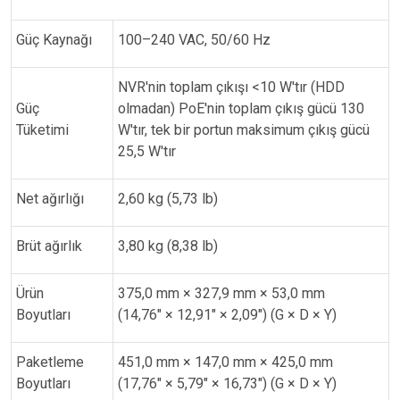
Güç Kaynağı
100–240 VAC, 50/60 Hz
NVR'nin toplam çıkışı <10 W'tır (HDD
Güç
olmadan) PoE'nin toplam çıkış gücü 130
Tüketimi
W'tır, tek bir portun maksimum çıkış gücü
25,5 W'tır
Net ağırlığı
2,60 kg (5,73 lb)
Brüt ağırlık
3,80 kg (8,38 lb)
Ürün
375,0 mm × 327,9 mm × 53,0 mm
Boyutları
(14,76" × 12,91" × 2,09") (G × D × Y)
Paketleme
451,0 mm × 147,0 mm × 425,0 mm
Boyutları
(17,76" × 5,79" × 16,73") (G × D × Y)