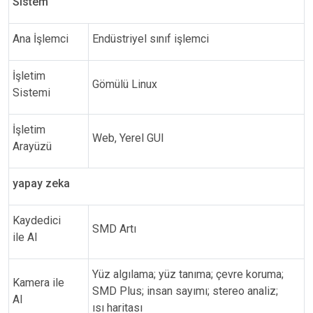
Sistem
Ana İşlemci
Endüstriyel sınıf işlemci
İşletim
Gömülü Linux
Sistemi
İşletim
Web, Yerel GUI
Arayüzü
yapay zeka
Kaydedici
SMD Artı
ile AI
Yüz algılama; yüz tanıma; çevre koruma;
Kamera ile
SMD Plus; insan sayımı; stereo analiz;
AI
ısı haritası