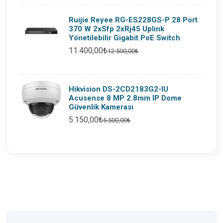
Ruijie Reyee RG-ES228GS-P 28 Port
370 W 2xSfp 2xRj45 Uplink
Yönetilebilir Gigabit PoE Switch
11.400,00₺
12.500,00₺
Hikvision DS-2CD2183G2-IU
Acusense 8 MP 2.8mm IP Dome
Güvenlik Kamerası
5.150,00₺
5.500,00₺