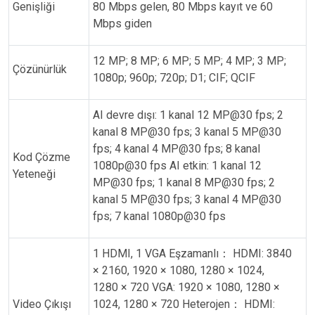
Genişliği
80 Mbps gelen, 80 Mbps kayıt ve 60
Mbps giden
12 MP; 8 MP; 6 MP; 5 MP; 4 MP; 3 MP;
Çözünürlük
1080p; 960p; 720p; D1; CIF; QCIF
AI devre dışı: 1 kanal 12 MP@30 fps; 2
kanal 8 MP@30 fps; 3 kanal 5 MP@30
fps; 4 kanal 4 MP@30 fps; 8 kanal
Kod Çözme
1080p@30 fps AI etkin: 1 kanal 12
Yeteneği
MP@30 fps; 1 kanal 8 MP@30 fps; 2
kanal 5 MP@30 fps; 3 kanal 4 MP@30
fps; 7 kanal 1080p@30 fps
1 HDMI, 1 VGA Eşzamanlı
：
HDMI: 3840
× 2160, 1920 × 1080, 1280 × 1024,
1280 × 720 VGA: 1920 × 1080, 1280 ×
Video Çıkışı
1024, 1280 × 720 Heterojen
：
HDMI: