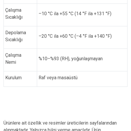
Çalışma
–10 °C ila +55 °C (14 °F ila +131 °F)
Sıcaklığı
Depolama
–20 °C ila +60 °C (–4 °F ila +140 °F)
Sıcaklığı
Çalışma
%10–%93 (RH), yoğunlaşmayan
Nemi
Kurulum
Raf veya masaüstü
Ürünlere ait özellik ve resimler üreticilerin sayfalarından
alınmaktadır. Yalnızca bilgi verme amaçlıdır. Ürün