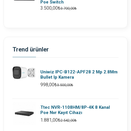
Poe Switch
3.500,00₺
3.700,00₺
Trend ürünler
Uniwiz IPC-B122-APF28 2 Mp 2.8Mm
Bullet Ip Kamera
998,00₺
3.500,00₺
Ttec NVR-1108HM/8P-4K 8 Kanal
Poe Nvr Kayıt Cihazı
1.881,00₺
2.542,00₺