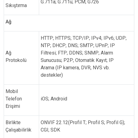
G.711a; G.711u; PCM; G726
Sıkıştırma
Ağ
HTTP; HTTPS; TCP/IP; IPv4; IPv6; UDP;
NTP; DHCP; DNS; SMTP; UPnP; IP
Ağ
Filtresi; FTP; DDNS; SNMP; Alarm
Protokolü
Sunucusu; P2P; Otomatik Kayıt; IP
Arama (IP kamera, DVR, NVS vb.
destekler)
Mobil
Telefon
iOS; Android
Erişimi
Birlikte
ONVIF 22.12(Profil T; Profil S; Profil G);
Çalışabilirlik
CGI; SDK