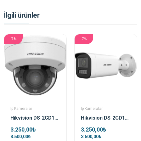
İlgili ürünler
-7%
-7%
Ip Kameralar
Ip Kameralar
Hikvision DS-2CD1723G2-LIZSU 2 Mp 2.8-12 Mm Motorize Dual Light Dome Ip Kamera
Hikvision DS-2CD1623G2-LIZSU 2 Mp 2.8-12 Mm Motorize Dual Light Bullet Ip Kamera
3.250,00₺
3.250,00₺
3.500,00₺
3.500,00₺