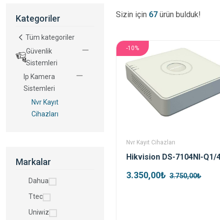
Sizin için
67
ürün bulduk!
Kategoriler
Tüm kategoriler
-10%
Güvenlik
Sistemleri
Ip Kamera
Sistemleri
Nvr Kayıt
Cihazları
Nvr Kayıt Cihazları
Markalar
3.350,00₺
3.750,00₺
Dahua
Ttec
Uniwiz