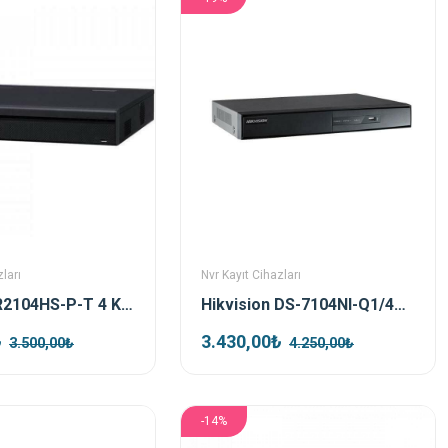
ları
Nvr Kayıt Cihazları
Dahua NVR2104HS-P-T 4 Kanal Poe Nvr Kayıt Cihazı
Hikvision DS-7104NI-Q1/4P/M 4 Kanal Poe Nvr Kayıt Cihazı
₺
3.430,00₺
3.500,00₺
4.250,00₺
-14%