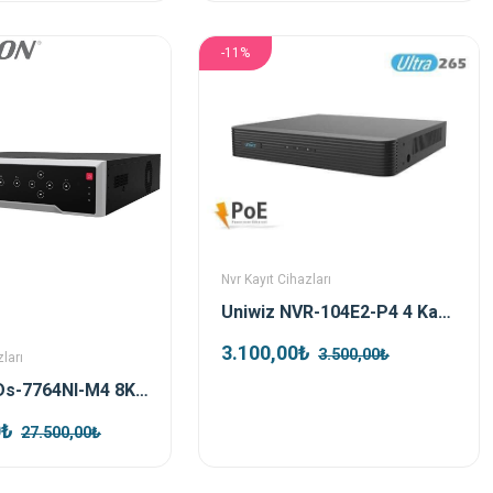
-11%
Nvr Kayıt Cihazları
Uniwiz NVR-104E2-P4 4 Kanal 4 Port Poe Nvr Kayıt Cihazı
3.100,00₺
3.500,00₺
ları
Hikvision Ds-7764NI-M4 8K 64 Kanal Nvr Kayıt Cihazı
0₺
27.500,00₺