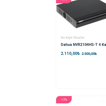
Nvr Kayıt Cihazları
2.110,00₺
2.500,00₺
-13%