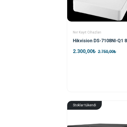
Nvr Kayıt Cihazları
2.300,00₺
2.750,00₺
Stoklar tükendi