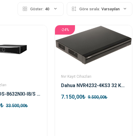
Göster:
40
Göre sırala:
Varsayılan
-24%
Nvr Kayıt Cihazları
Dahua NVR4232-4KS3 32 Kanal 4K NVR Kayıt Cihazı
ları
Hikvision DS-8632NXI-I8/S 32 Kanal 4K Acusense Nvr Kayıt Cihazı
7.150,00₺
9.500,00₺
0₺
33.500,00₺