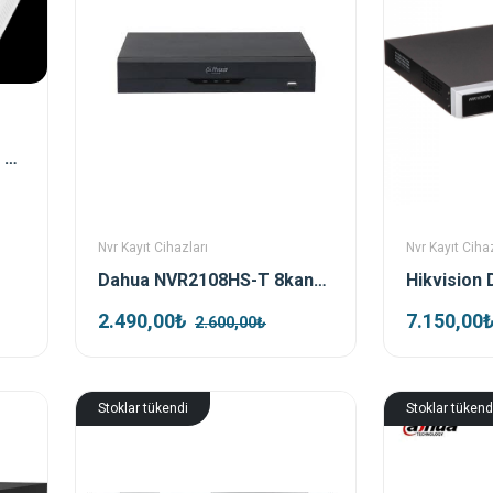
Hikvision DS-7108NI-Q1 8 Kanal H.265+ Nvr Kayıt Cihazı
Nvr Kayıt Cihazları
Nvr Kayıt Cihaz
Dahua NVR2108HS-T 8kanal Nvr Kayıt Cihazı
2.490,00₺
7.150,00
2.600,00₺
Stoklar tükendi
Stoklar tükend