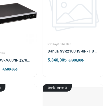
Nvr Kayıt Cihazları
Dahua NVR2108HS-8P-T 8 Kanal Poe Nvr Kayıt Cihazı
ları
5.340,00₺
Hikvision DS-7608NI-Q2/8P 8 Kanal Poe Nvr Kayıt Cihazı
6.500,00₺
₺
7.500,00₺
i
Stoklar tükendi