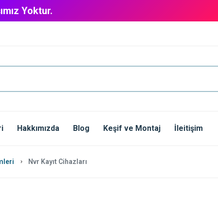
ımız Yoktur.
i
Hakkımızda
Blog
Keşif ve Montaj
İleitişim
mleri
Nvr Kayıt Cihazları