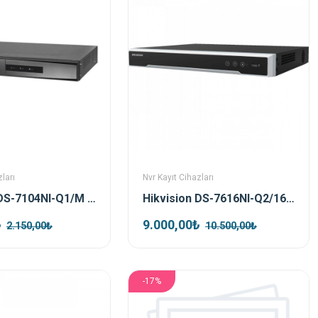
ları
Nvr Kayıt Cihazları
Hikvision DS-7104NI-Q1/M 4 Kanal Nvr Kayıt Cihazı
Hikvision DS-7616NI-Q2/16P 16 Port Poe Nvr Kayıt Cihazı
₺
9.000,00₺
2.150,00₺
10.500,00₺
-17%