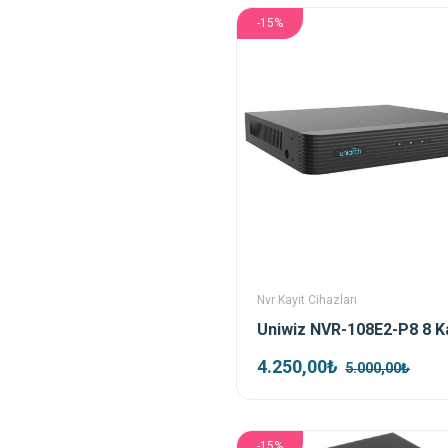
-15%
Nvr Kayıt Cihazları
4.250,00₺
5.000,00₺
-15%