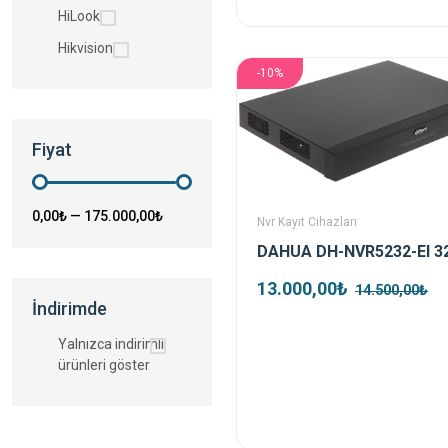
HiLook
Hikvision
-10%
Fiyat
0,00₺
—
175.000,00₺
Nvr Kayıt Cihazları
13.000,00₺
14.500,00₺
İndirimde
Yalnızca indirimli
ürünleri göster