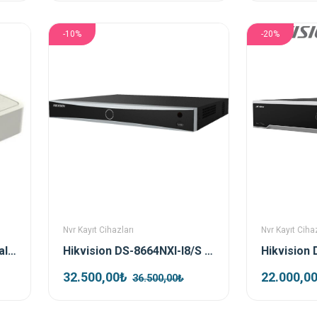
-10%
-20%
Nvr Kayıt Cihazları
Nvr Kayıt Cihaz
Hilook NVR-108H-D 8 Kanal NVR Kayıt Cihazı
Hikvision DS-8664NXI-I8/S 64 Kanal Nvr Kayıt Cihazı
32.500,00₺
22.000,0
36.500,00₺