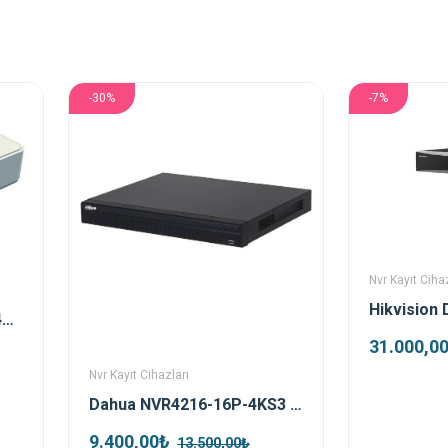
-30%
-7%
Nvr Kayıt Cihaz
Hikvision DS-7104NI-Q1/4P 4 Kanal 4 Port Poe Nvr Kayıt Cihazı
31.000,0
Nvr Kayıt Cihazları
Dahua NVR4216-16P-4KS3 16 Kanal Poe Nvr Kayıt Cihazı
9.400,00₺
13.500,00₺