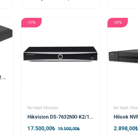
-10%
-30%
DAHUA DH-NVR5232-EI 32 Kanal 2 HDD 4K Nvr Kayıt Cihazı
Nvr Kayıt Cihazları
Nvr Kayıt Cihaz
Hikvision DS-7632NXI-K2/16P AcuSense 16 Port Poe 32 Kanal 4K NVR Kayıt Cihazı
17.500,00₺
2.898,00
19.500,00₺