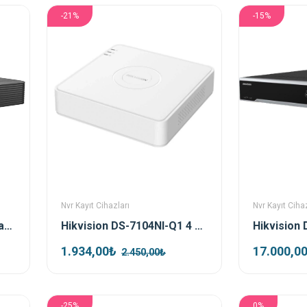
-21%
-15%
Nvr Kayıt Cihazları
Nvr Kayıt Cihaz
Uniwiz NVR-108E2-P8 8 Kanal 8 Port Poe Nvr Kayıt Cihazı
Hikvision DS-7104NI-Q1 4 Kanal Nvr Kayıt Cihazı
1.934,00₺
17.000,0
2.450,00₺
-25%
0%