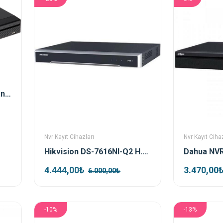
Dahua NVR2104HS-T 4 Kanal Nvr Kayıt Cihazı
Nvr Kayıt Cihazları
Nvr Kayıt Cihaz
Hikvision DS-7616NI-Q2 H.265+ 16 Kanal Nvr Kayıt Cihazı
4.444,00₺
3.470,00
6.000,00₺
-10%
-13%