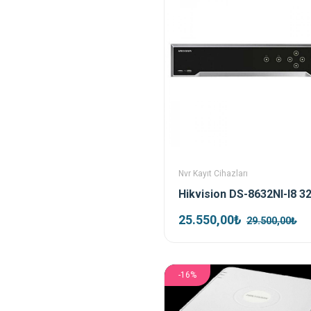
Nvr Kayıt Cihazları
25.550,00₺
29.500,00₺
-16%