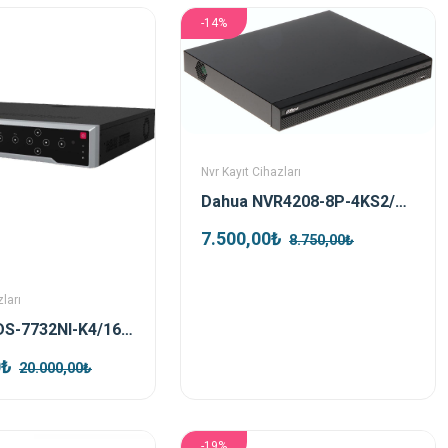
-14%
Nvr Kayıt Cihazları
Dahua NVR4208-8P-4KS2/L 8 Kanal Poe Nvr Kayıt Cihazı
7.500,00₺
8.750,00₺
ları
Hikvision DS-7732NI-K4/16P 32 Kanal 16 Port Poe Nvr Kayıt Cihazı
0₺
20.000,00₺
-19%