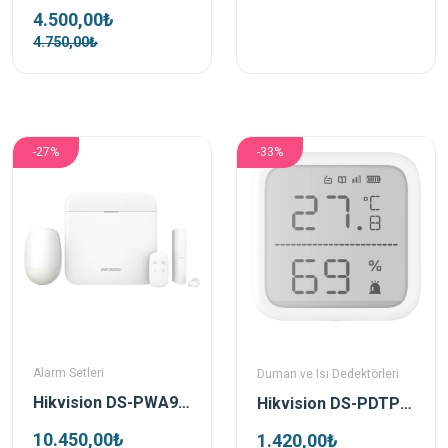
4.500,00₺
4.750,00₺
-27%
-33%
Alarm Setleri
Duman ve Isı Dedektörleri
Hikvision DS-PWA96-Kit-WE Kablosuz Alarm Seti
Hikvision DS-PDTPH-E-WE Kablosuz Isı Dedektörü
10.450,00₺
1.420,00₺