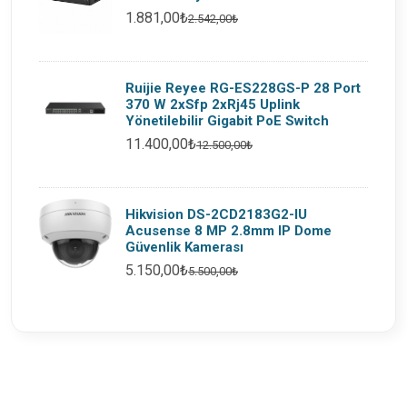
1.881,00₺
2.542,00₺
Ruijie Reyee RG-ES228GS-P 28 Port
370 W 2xSfp 2xRj45 Uplink
Yönetilebilir Gigabit PoE Switch
11.400,00₺
12.500,00₺
Hikvision DS-2CD2183G2-IU
Acusense 8 MP 2.8mm IP Dome
Güvenlik Kamerası
5.150,00₺
5.500,00₺