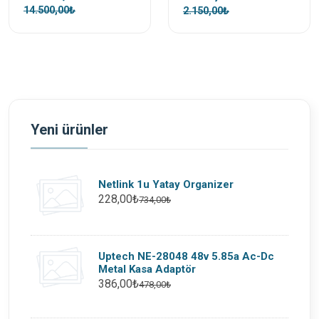
14.500,00₺
2.150,00₺
Yeni ürünler
Netlink 1u Yatay Organizer
228,00₺
734,00₺
Uptech NE-28048 48v 5.85a Ac-Dc
Metal Kasa Adaptör
386,00₺
478,00₺