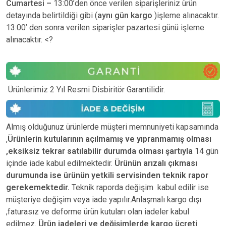
Cumartesi –
13:00’den önce verilen siparişleriniz ürün
detayında belirtildiği gibi (
aynı gün kargo
)işleme alınacaktır.
13:00’ den sonra verilen siparişler pazartesi günü işleme
alınacaktır. <?
Ürünlerimiz 2 Yıl Resmi Disbiritör Garantilidir.
Almış olduğunuz ürünlerde müşteri memnuniyeti kapsamında
,
Ürünlerin kutularının açılmamış ve yıpranmamış olması
,eksiksiz tekrar satılabilir durumda olması şartıyla
14 gün
içinde iade kabul edilmektedir.
Ürünün arızalı çıkması
durumunda ise ürünün yetkili
servisinden teknik rapor
gerekemektedir.
Teknik raporda değişim kabul edilir ise
müşteriye değişim veya iade yapılır.Anlaşmalı kargo dışı
,faturasız ve deforme ürün
kutuları olan iadeler kabul
edilmez.
Ürün iadeleri ve değişimlerde kargo ücreti