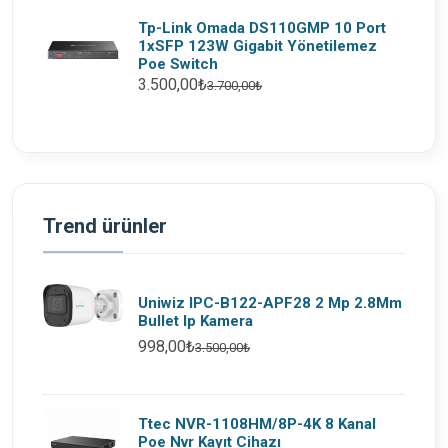
Tp-Link Omada DS110GMP 10 Port
1xSFP 123W Gigabit Yönetilemez
Poe Switch
3.500,00₺
3.700,00₺
Trend ürünler
Uniwiz IPC-B122-APF28 2 Mp 2.8Mm
Bullet Ip Kamera
998,00₺
3.500,00₺
Ttec NVR-1108HM/8P-4K 8 Kanal
Poe Nvr Kayıt Cihazı