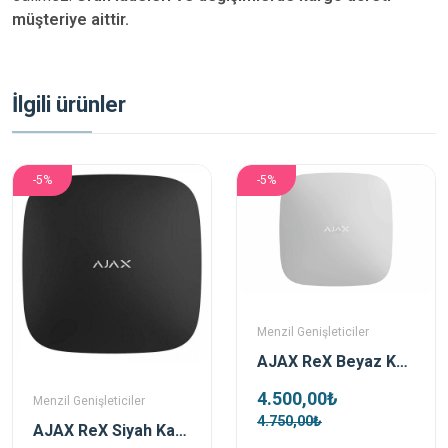
müşteriye aittir.
İlgili ürünler
-5%
-5%
Menzil Genişleticiler
AJAX ReX Beyaz Kablosuz Mesafe Genişletici (Repeater)
4.500,00₺
Menzil Genişleticiler
4.750,00₺
AJAX ReX Siyah Kablosuz Mesafe Genişletici (Repeater)