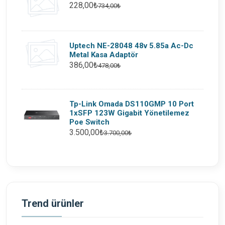
228,00₺
734,00₺
Uptech NE-28048 48v 5.85a Ac-Dc
Metal Kasa Adaptör
386,00₺
478,00₺
Tp-Link Omada DS110GMP 10 Port
1xSFP 123W Gigabit Yönetilemez
Poe Switch
3.500,00₺
3.700,00₺
Trend ürünler