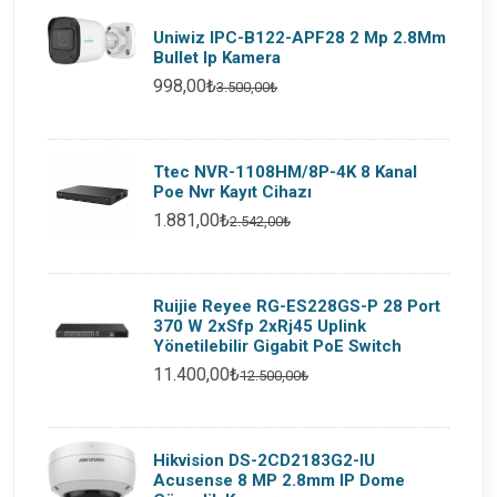
Uniwiz IPC-B122-APF28 2 Mp 2.8Mm
Bullet Ip Kamera
998,00₺
3.500,00₺
Ttec NVR-1108HM/8P-4K 8 Kanal
Poe Nvr Kayıt Cihazı
1.881,00₺
2.542,00₺
Ruijie Reyee RG-ES228GS-P 28 Port
370 W 2xSfp 2xRj45 Uplink
Yönetilebilir Gigabit PoE Switch
11.400,00₺
12.500,00₺
Hikvision DS-2CD2183G2-IU
Acusense 8 MP 2.8mm IP Dome