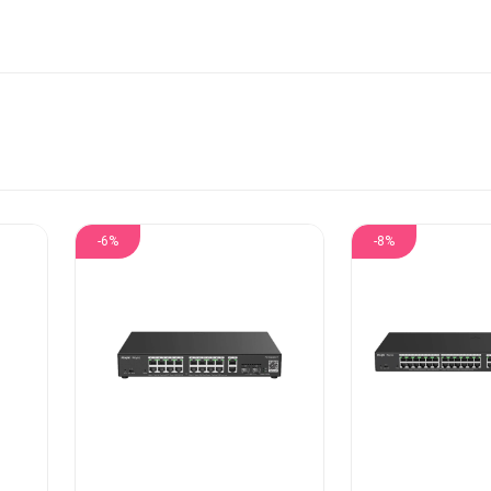
-6%
-8%