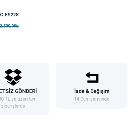
Ruijie Reyee RG-ES228GS-P 28 Port 370 W 2xSfp 2xRj45 Uplink Yönetilebilir Gigabit PoE Switch
2.500,00₺
ETSİZ GÖNDERİ
İade & Değişim
00 TL ve üzeri tüm
14 Gün içerisinde
siparişlerde