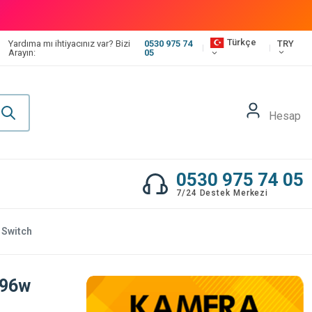
Türkçe
TRY
Yardıma mı ihtiyacınız var? Bizi
0530 975 74
Arayın:
05
Hesap
0530 975 74 05
7/24 Destek Merkezi
 Switch
 96w