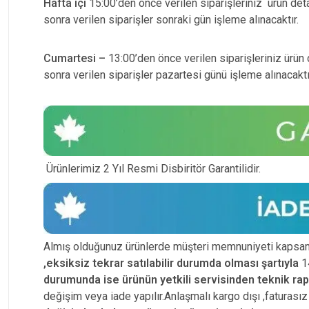
Hafta içi
15:00’den önce verilen siparişleriniz ürün detay
sonra verilen siparişler sonraki gün işleme alınacaktır.
Cumartesi –
13:00’den önce verilen siparişleriniz ürün d
sonra verilen siparişler pazartesi günü işleme alınacaktı
Ürünlerimiz 2 Yıl Resmi Disbiritör Garantilidir.
Almış olduğunuz ürünlerde müşteri memnuniyeti kapsam
,eksiksiz tekrar satılabilir durumda olması şartıyla
14
durumunda ise ürünün yetkili
servisinden teknik ra
değişim veya iade yapılır.Anlaşmalı kargo dışı ,faturas