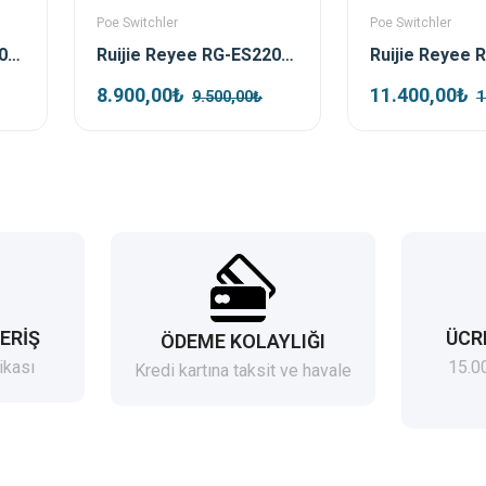
Poe Switchler
Poe Switchler
Ruijie Reyee RG-ES110GS-P-L 10 Port 1xSfp 1xRj45 Uplink Yönetilemez Gigabit PoE Switch
Ruijie Reyee RG-ES220GS-P 16 Port 250W 2xSfp 2xRj45 Uplink Yönetilebilir Gigabit PoE Switch
8.900,00₺
11.400,00₺
9.500,00₺
1
ERİŞ
ÜCR
ÖDEME KOLAYLIĞI
ikası
15.0
Kredi kartına taksit ve havale