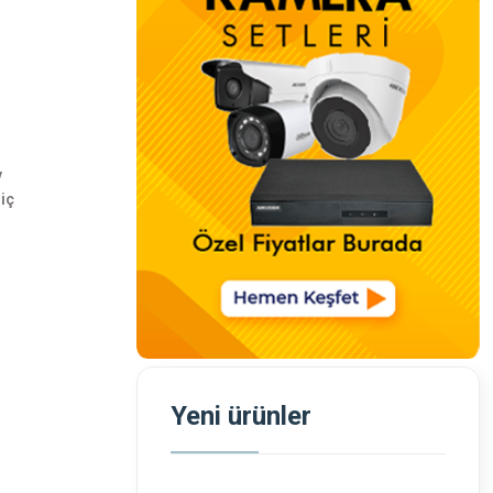
v
iç
Yeni ürünler