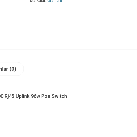
Markalar:
Uranium
lar (0)
0 Rj45 Uplink 96w Poe Switch