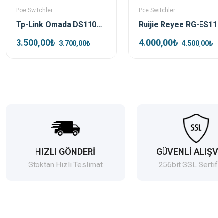
Poe Switchler
Poe Switchler
Tp-Link Omada DS110GMP 10 Port 1xSFP 123W Gigabit Yönetilemez Poe Switch
3.500,00₺
4.000,00₺
3.700,00₺
4.500,00₺
HIZLI GÖNDERİ
GÜVENLİ ALIŞV
Stoktan Hızlı Teslimat
256bit SSL Sertif