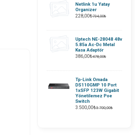
Netlink 1u Yatay
Organizer
228,00₺
734,00₺
Uptech NE-28048 48v
5.85a Ac-Dc Metal
Kasa Adaptör
386,00₺
478,00₺
Tp-Link Omada
DS110GMP 10 Port
1xSFP 123W Gigabit
Yönetilemez Poe
Switch
3.500,00₺
3.700,00₺