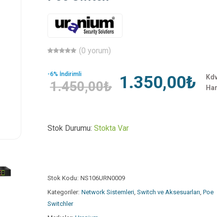
(0 yorum)
-6% İndirimli
1.350,00₺
Kd
1.450,00₺
Har
Stok Durumu:
Stokta Var
Stok Kodu:
NS106URN0009
Kategoriler:
Network Sistemleri
,
Switch ve Aksesuarları
,
Poe
Switchler