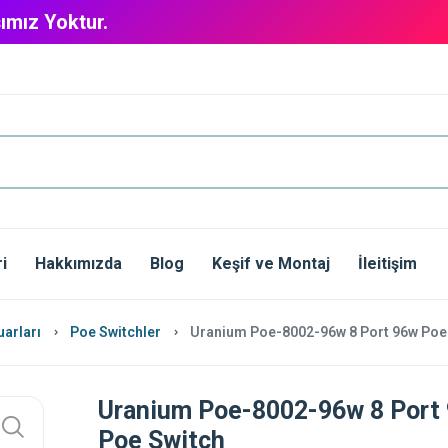
ımız Yoktur.
i
Hakkımızda
Blog
Keşif ve Montaj
İleitişim
arları
Poe Switchler
Uranium Poe-8002-96w 8 Port 96w Poe
Uranium Poe-8002-96w 8 Port
Poe Switch