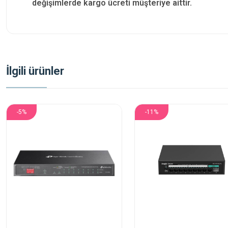
değişimlerde kargo ücreti müşteriye aittir.
İlgili ürünler
-5%
-11%