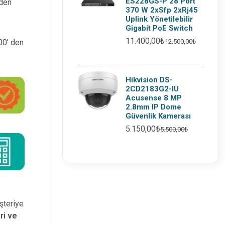
ES228GS-P 28 Port
 den
370 W 2xSfp 2xRj45
Uplink Yönetilebilir
Gigabit PoE Switch
11.400,00₺
12.500,00₺
:00’ den
Hikvision DS-
2CD2183G2-IU
Acusense 8 MP
2.8mm IP Dome
Güvenlik Kamerası
5.150,00₺
5.500,00₺
şteriye
ri ve