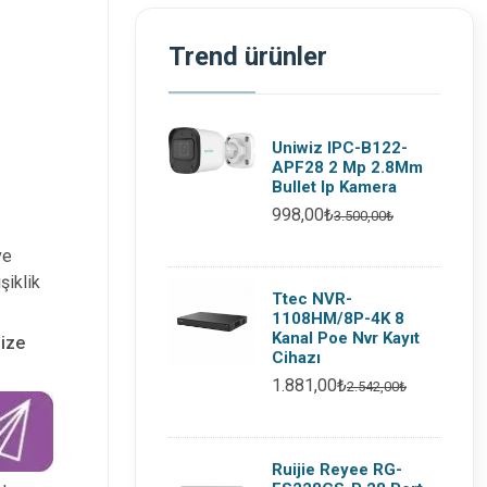
Trend ürünler
Uniwiz IPC-B122-
APF28 2 Mp 2.8Mm
Bullet Ip Kamera
998,00₺
3.500,00₺
ve
şiklik
Ttec NVR-
1108HM/8P-4K 8
Kanal Poe Nvr Kayıt
nize
Cihazı
1.881,00₺
2.542,00₺
Ruijie Reyee RG-