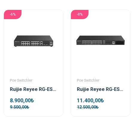
-6%
-8%
Poe Switchler
Poe Switchler
Ruijie Reyee RG-ES220GS-P 16 Port 250W 2xSfp 2xRj45 Uplink Yönetilebilir Gigabit PoE Switch
Ruijie Reyee RG-ES228GS-P 28 Port 370 W 2xSfp 2xRj45 Uplink Yönetilebilir Gigabit PoE Switch
8.900,00₺
11.400,00₺
9.500,00₺
12.500,00₺