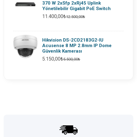
370 W 2xSfp 2xRj45 Uplink
Yönetilebilir Gigabit PoE Switch
11.400,00₺
12.500,00₺
Hikvision DS-2CD2183G2-IU
Acusense 8 MP 2.8mm IP Dome
Güvenlik Kamerası
5.150,00₺
5.500,00₺