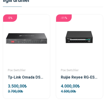
İlgili ürünler
-5%
-11%
Poe Switchler
Poe Switchler
Tp-Link Omada DS110GMP 10 Port 1xSFP 123W Gigabit Yönetilemez Poe Switch
Ruijie Reyee RG-ES110GS-P-L 10 Port 1xSfp 1xRj45 Uplink Yönetilemez Gigabit PoE Switch
3.500,00₺
4.000,00₺
3.700,00₺
4.500,00₺