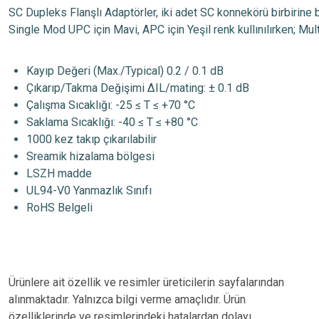
SC Dupleks Flanşlı Adaptörler, iki adet SC konnekörü birbirine ba
Single Mod UPC için Mavi, APC için Yeşil renk kullınılırken; M
Kayıp Değeri (Max./Typical) 0.2 / 0.1 dB
Çıkarıp/Takma Değişimi ΔIL/mating: ± 0.1 dB
Çalışma Sıcaklığı: -25 ≤ T ≤ +70 °C
Saklama Sıcaklığı: -40 ≤ T ≤ +80 °C
1000 kez takıp çıkarılabilir
Sreamik hizalama bölgesi
LSZH madde
UL94-V0 Yanmazlık Sınıfı
RoHS Belgeli
Ürünlere ait özellik ve resimler üreticilerin sayfalarından
alınmaktadır. Yalnızca bilgi verme amaçlıdır. Ürün
özelliklerinde ve resimlerindeki hatalardan dolayı