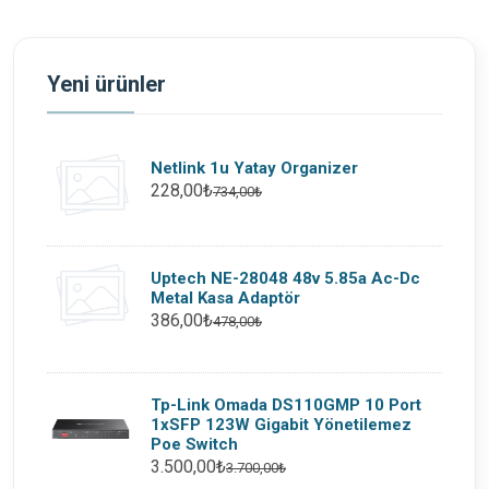
Yeni ürünler
Netlink 1u Yatay Organizer
228,00₺
734,00₺
Uptech NE-28048 48v 5.85a Ac-Dc
Metal Kasa Adaptör
386,00₺
478,00₺
Tp-Link Omada DS110GMP 10 Port
1xSFP 123W Gigabit Yönetilemez
Poe Switch
3.500,00₺
3.700,00₺