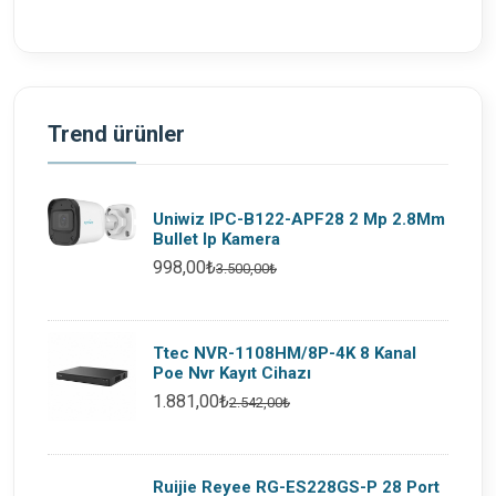
Trend ürünler
Uniwiz IPC-B122-APF28 2 Mp 2.8Mm
Bullet Ip Kamera
998,00₺
3.500,00₺
Ttec NVR-1108HM/8P-4K 8 Kanal
Poe Nvr Kayıt Cihazı
1.881,00₺
2.542,00₺
Ruijie Reyee RG-ES228GS-P 28 Port