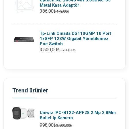
Uptech NE-28048 48v 5.85a Ac-Dc
Metal Kasa Adaptör
386,00₺
478,00₺
Tp-Link Omada DS110GMP 10 Port
1xSFP 123W Gigabit Yönetilemez
Poe Switch
3.500,00₺
3.700,00₺
Trend ürünler
Uniwiz IPC-B122-APF28 2 Mp 2.8Mm
Bullet Ip Kamera
998,00₺
3.500,00₺