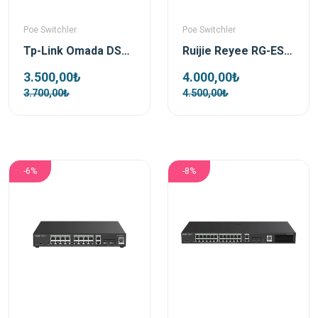
Poe Switchler
Poe Switchler
Tp-Link Omada DS110GMP 10 Port 1xSFP 123W Gigabit Yönetilemez Poe Switch
Ruijie Reyee RG-ES110GS-P-L 10 Port 1xSfp 1xRj45 Uplink Yönetilemez Gigabit PoE Switch
3.500,00₺
4.000,00₺
3.700,00₺
4.500,00₺
-6%
-8%