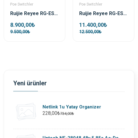
Poe Switchler
Poe Switchler
Ruijie Reyee RG-ES220GS-P 16 Port 250W 2xSfp 2xRj45 Uplink Yönetilebilir Gigabit PoE Switch
Ruijie Reyee RG-ES228GS-P 28 Port 370 W 2xSfp 2xRj45 Uplink Yönetilebilir Gigabit PoE Switch
8.900,00₺
11.400,00₺
9.500,00₺
12.500,00₺
Yeni ürünler
Netlink 1u Yatay Organizer
228,00₺
734,00₺