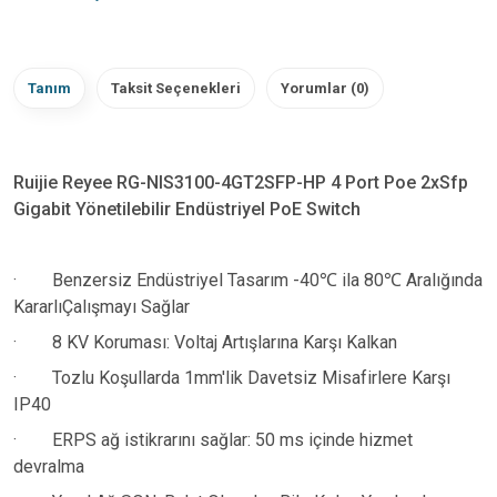
Tanım
Taksit Seçenekleri
Yorumlar (0)
Ruijie Reyee RG-NIS3100-4GT2SFP-HP 4 Port Poe 2xSfp
Gigabit Yönetilebilir Endüstriyel PoE Switch
·
Benzersiz Endüstriyel Tasarım -40
℃
ila 80
℃
Aral
ığı
nda
Kararl
ı
Ç
al
ış
may
ı
Sa
ğ
lar
·
8 KV Koruması: Voltaj Artışlarına Karşı Kalkan
·
Tozlu Koşullarda 1mm'lik Davetsiz Misafirlere Karşı
IP40
·
ERPS ağ istikrarını sağlar: 50 ms içinde hizmet
devralma