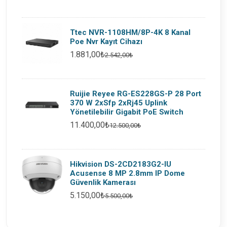
Ttec NVR-1108HM/8P-4K 8 Kanal
Poe Nvr Kayıt Cihazı
1.881,00₺
2.542,00₺
Ruijie Reyee RG-ES228GS-P 28 Port
370 W 2xSfp 2xRj45 Uplink
Yönetilebilir Gigabit PoE Switch
11.400,00₺
12.500,00₺
Hikvision DS-2CD2183G2-IU
Acusense 8 MP 2.8mm IP Dome
Güvenlik Kamerası
5.150,00₺
5.500,00₺