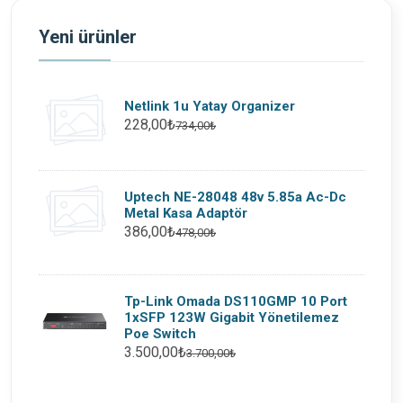
Yeni ürünler
Netlink 1u Yatay Organizer
228,00₺
734,00₺
Uptech NE-28048 48v 5.85a Ac-Dc
Metal Kasa Adaptör
386,00₺
478,00₺
Tp-Link Omada DS110GMP 10 Port
1xSFP 123W Gigabit Yönetilemez
Poe Switch
3.500,00₺
3.700,00₺