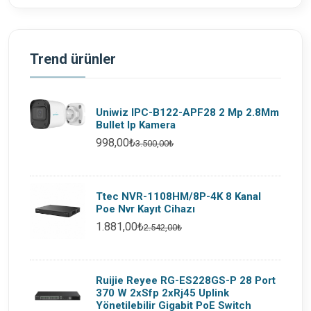
Trend ürünler
Uniwiz IPC-B122-APF28 2 Mp 2.8Mm
Bullet Ip Kamera
998,00₺
3.500,00₺
Ttec NVR-1108HM/8P-4K 8 Kanal
Poe Nvr Kayıt Cihazı
1.881,00₺
2.542,00₺
Ruijie Reyee RG-ES228GS-P 28 Port
370 W 2xSfp 2xRj45 Uplink
Yönetilebilir Gigabit PoE Switch