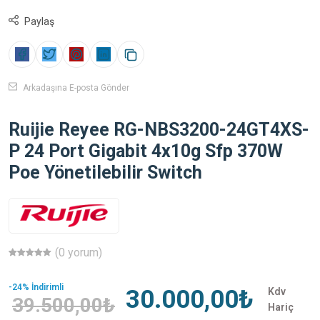
Paylaş
Arkadaşına E-posta Gönder
Ruijie Reyee RG-NBS3200-24GT4XS-
P 24 Port Gigabit 4x10g Sfp 370W
Poe Yönetilebilir Switch
(0 yorum)
-24% İndirimli
30.000,00₺
Kdv
39.500,00₺
Hariç