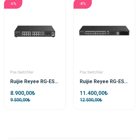
-6%
-8%
Poe Switchler
Poe Switchler
Ruijie Reyee RG-ES220GS-P 16 Port 250W 2xSfp 2xRj45 Uplink Yönetilebilir Gigabit PoE Switch
Ruijie Reyee RG-ES228GS-P 28 Port 370 W 2xSfp 2xRj45 Uplink Yönetilebilir Gigabit PoE Switch
8.900,00₺
11.400,00₺
9.500,00₺
12.500,00₺