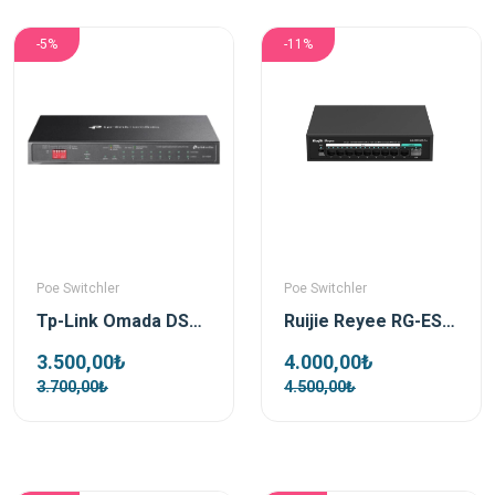
-5%
-11%
Poe Switchler
Poe Switchler
Tp-Link Omada DS110GMP 10 Port 1xSFP 123W Gigabit Yönetilemez Poe Switch
Ruijie Reyee RG-ES110GS-P-L 10 Port 1xSfp 1xRj45 Uplink Yönetilemez Gigabit PoE Switch
3.500,00₺
4.000,00₺
3.700,00₺
4.500,00₺