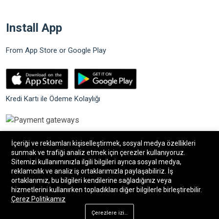
Install App
From App Store or Google Play
Kredi Kartı ile Ödeme Kolaylığı
İçeriği ve reklamları kişiselleştirmek, sosyal medya özellikleri
sunmak ve trafiği analiz etmek için çerezler kullanıyoruz.
Sitemizi kullanımınızla ilgili bilgileri ayrıca sosyal medya,
©2026 Bilgin Güvenlik Sistemleri. Tüm hakları saklıdır.
reklamcılık ve analiz iş ortaklarımızla paylaşabiliriz. İş
ortaklarımız, bu bilgileri kendilerine sağladığınız veya
hizmetlerini kullanırken topladıkları diğer bilgilerle birleştirebilir.
®
Bilişim34
|
Bilişim34 Akıllı E-Ticaret paketleri
ile
Çerez Politikamız
hazırlanmıştır.
Çerezlere izin ver