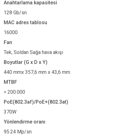
Anahtarlama kapasitesi
128 Gb/sn
MAC adres tablosu
16000
Fan
Tek, Soldan Sağa hava akışı
Boyutlar (G x D x Y)
440 mmx 357,6 mm x 43,6 mm
MTBF
> 200.000
PoE(802.3af)/PoE+(802.3at)
370W
Yönlendirme oranı
95.24 Mp/sn