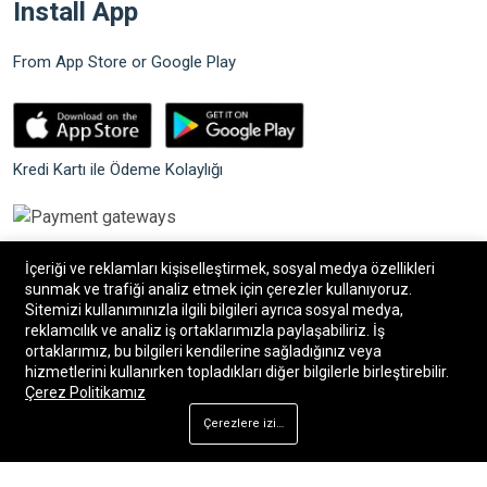
Install App
From App Store or Google Play
Kredi Kartı ile Ödeme Kolaylığı
İçeriği ve reklamları kişiselleştirmek, sosyal medya özellikleri
sunmak ve trafiği analiz etmek için çerezler kullanıyoruz.
Sitemizi kullanımınızla ilgili bilgileri ayrıca sosyal medya,
©2026 Bilgin Güvenlik Sistemleri. Tüm hakları saklıdır.
reklamcılık ve analiz iş ortaklarımızla paylaşabiliriz. İş
ortaklarımız, bu bilgileri kendilerine sağladığınız veya
hizmetlerini kullanırken topladıkları diğer bilgilerle birleştirebilir.
®
Bilişim34
|
Bilişim34 Akıllı E-Ticaret paketleri
ile
Çerez Politikamız
hazırlanmıştır.
Çerezlere izin ver
Ana Sayfa
Mağaza
Arama
Hesap