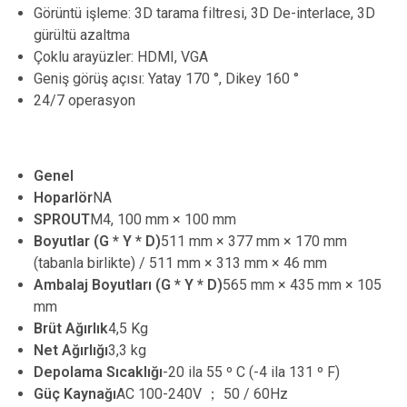
Görüntü işleme: 3D tarama filtresi, 3D De-interlace, 3D
gürültü azaltma
Çoklu arayüzler: HDMI, VGA
Geniş görüş açısı: Yatay 170 °, Dikey 160 °
24/7 operasyon
Genel
Hoparlör
NA
SPROUT
M4, 100 mm × 100 mm
Boyutlar (G * Y * D)
511 mm × 377 mm × 170 mm
(tabanla birlikte) / 511 mm × 313 mm × 46 mm
Ambalaj Boyutları (G * Y * D)
565 mm × 435 mm × 105
mm
Brüt Ağırlık
4,5 Kg
Net Ağırlığı
3,3 kg
Depolama Sıcaklığı
-20 ila 55 º C (-4 ila 131 º F)
Güç Kaynağı
AC 100-240V ； 50 / 60Hz