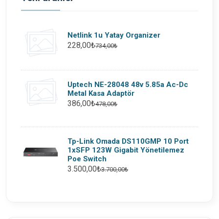
Netlink 1u Yatay Organizer
228,00₺
734,00₺
Uptech NE-28048 48v 5.85a Ac-Dc
Metal Kasa Adaptör
386,00₺
478,00₺
Tp-Link Omada DS110GMP 10 Port
1xSFP 123W Gigabit Yönetilemez
Poe Switch
3.500,00₺
3.700,00₺