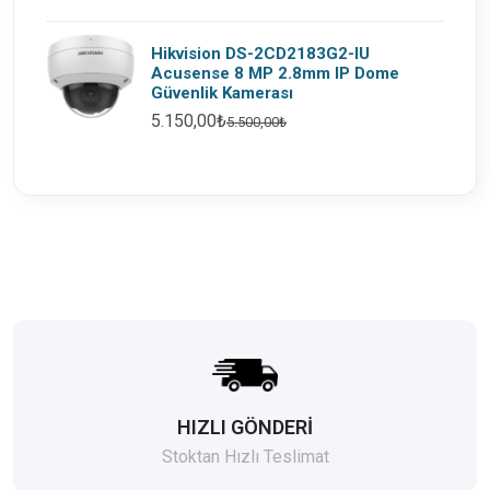
Hikvision DS-2CD2183G2-IU
Acusense 8 MP 2.8mm IP Dome
Güvenlik Kamerası
5.150,00₺
5.500,00₺
HIZLI GÖNDERİ
Stoktan Hızlı Teslimat