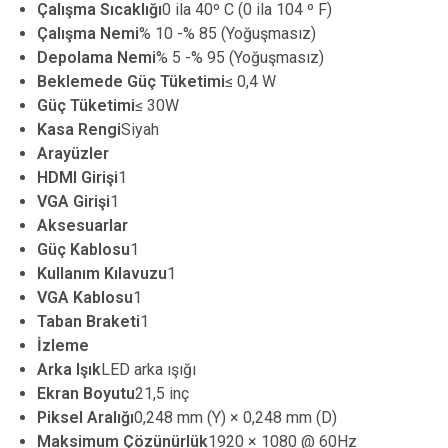
Çalışma Sıcaklığı
0 ila 40º C (0 ila 104 º F)
Çalışma Nemi
% 10 -% 85 (Yoğuşmasız)
Depolama Nemi
% 5 -% 95 (Yoğuşmasız)
Beklemede Güç Tüketimi
≤ 0,4 W
Güç Tüketimi
≤ 30W
Kasa Rengi
Siyah
Arayüzler
HDMI Girişi
1
VGA Girişi
1
Aksesuarlar
Güç Kablosu
1
Kullanım Kılavuzu
1
VGA Kablosu
1
Taban Braketi
1
İzleme
Arka Işık
LED arka ışığı
Ekran Boyutu
21,5 inç
Piksel Aralığı
0,248 mm (Y) × 0,248 mm (D)
Maksimum Çözünürlük
1920 × 1080 @ 60Hz