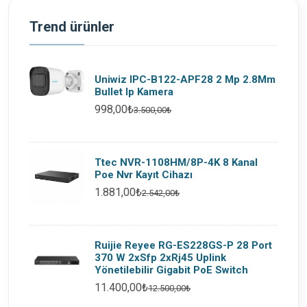
Trend ürünler
Uniwiz IPC-B122-APF28 2 Mp 2.8Mm
Bullet Ip Kamera
998,00₺
3.500,00₺
Ttec NVR-1108HM/8P-4K 8 Kanal
Poe Nvr Kayıt Cihazı
1.881,00₺
2.542,00₺
Ruijie Reyee RG-ES228GS-P 28 Port
370 W 2xSfp 2xRj45 Uplink
Yönetilebilir Gigabit PoE Switch
11.400,00₺
12.500,00₺