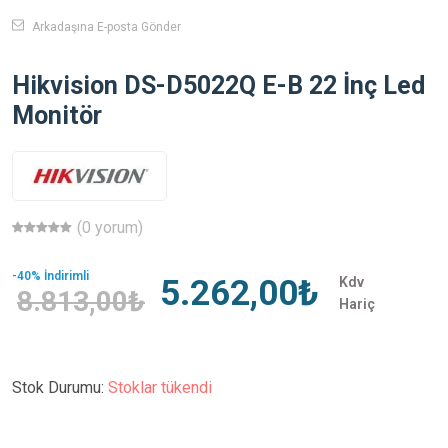
Arkadaşına E-posta Gönder
Hikvision DS-D5022Q E-B 22 İnç Led
Monitör
(0 yorum)
-40% İndirimli
5.262,00₺
Kdv
8.813,00₺
Hariç
Stok Durumu:
Stoklar tükendi