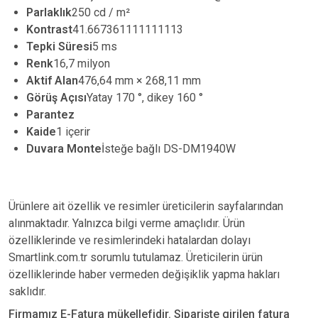
Parlaklık
250 cd / m²
Kontrast
41.667361111111113
Tepki Süresi
5 ms
Renk
16,7 milyon
Aktif Alan
476,64 mm × 268,11 mm
Görüş Açısı
Yatay 170 °, dikey 160 °
Parantez
Kaide
1 içerir
Duvara Monte
İsteğe bağlı DS-DM1940W
Ürünlere ait özellik ve resimler üreticilerin sayfalarından
alınmaktadır. Yalnızca bilgi verme amaçlıdır. Ürün
özelliklerinde ve resimlerindeki hatalardan dolayı
Smartlink.com.tr sorumlu tutulamaz. Üreticilerin ürün
özelliklerinde haber vermeden değişiklik yapma hakları
saklıdır.
Firmamız E-Fatura mükellefidir. Siparişte girilen fatura