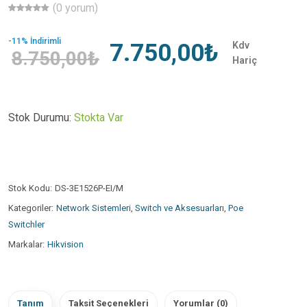
(0 yorum)
-11% İndirimli
7.750,00₺
Kdv
8.750,00₺
Hariç
Stok Durumu:
Stokta Var
Stok Kodu:
DS-3E1526P-EI/M
Kategoriler:
Network Sistemleri
,
Switch ve Aksesuarları
,
Poe
Switchler
Markalar:
Hikvision
Tanım
Taksit Seçenekleri
Yorumlar (0)