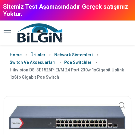
Sitemiz Test Aşamasındadır Gerçek satışımız
Yoktur.
Home
Ürünler
Network Sistemleri
Switch Ve Aksesuarları
Poe Switchler
Hikvision DS-3E1526P-EI/M 24 Port 230w 1xGigabit Uplink
1xSfp Gigabit Poe Switch