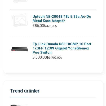
Uptech NE-28048 48v 5.85a Ac-Dc
Metal Kasa Adaptör
386,00₺
478,00₺
Tp-Link Omada DS110GMP 10 Port
1xSFP 123W Gigabit Yönetilemez
Poe Switch
3.500,00₺
3.700,00₺
Trend ürünler