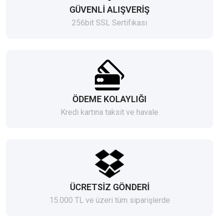
GÜVENLİ ALIŞVERİŞ
256bit SSL Sertifikası
ÖDEME KOLAYLIĞI
Kredi kartına taksit ve havale
ÜCRETSİZ GÖNDERİ
15.000 TL ve üzeri tüm siparişlerde