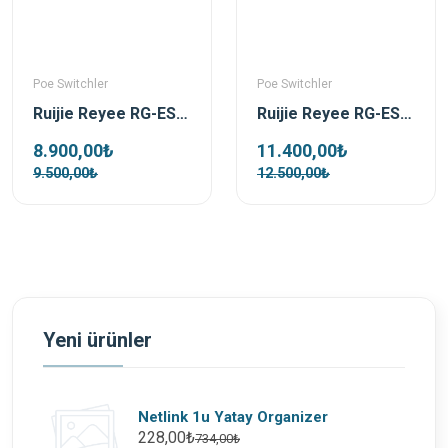
Poe Switchler
Poe Switchler
Ruijie Reyee RG-ES220GS-P 16 Port 250W 2xSfp 2xRj45 Uplink Yönetilebilir Gigabit PoE Switch
Ruijie Reyee RG-ES228GS-P 28 Port 370 W 2xSfp 2xRj45 Uplink Yönetilebilir Gigabit PoE Switch
8.900,00₺
11.400,00₺
9.500,00₺
12.500,00₺
Yeni ürünler
Netlink 1u Yatay Organizer
228,00₺
734,00₺