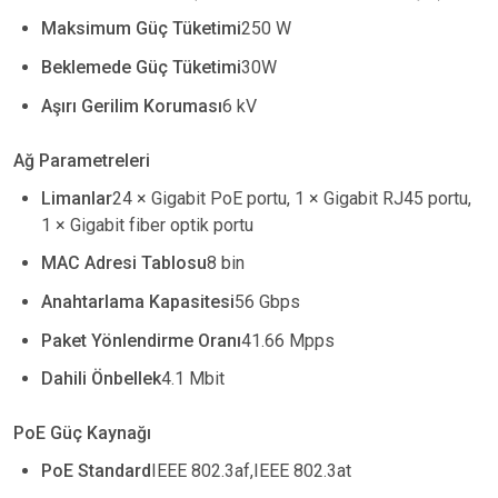
Maksimum Güç Tüketimi
250 W
Beklemede Güç Tüketimi
30W
Aşırı Gerilim Koruması
6 kV
Ağ Parametreleri
Limanlar
24 × Gigabit PoE portu, 1 × Gigabit RJ45 portu,
1 × Gigabit fiber optik portu
MAC Adresi Tablosu
8 bin
Anahtarlama Kapasitesi
56 Gbps
Paket Yönlendirme Oranı
41.66 Mpps
Dahili Önbellek
4.1 Mbit
PoE Güç Kaynağı
PoE Standard
IEEE 802.3af,IEEE 802.3at