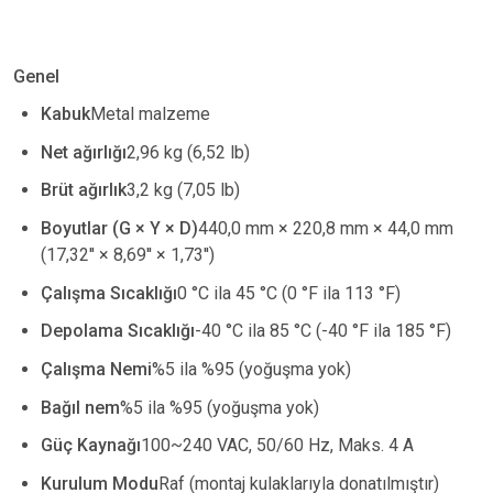
Genel
Kabuk
Metal malzeme
Net ağırlığı
2,96 kg (6,52 lb)
Brüt ağırlık
3,2 kg (7,05 lb)
Boyutlar (G × Y × D)
440,0 mm × 220,8 mm × 44,0 mm
(17,32'' × 8,69'' × 1,73'')
Çalışma Sıcaklığı
0 °C ila 45 °C (0 °F ila 113 °F)
Depolama Sıcaklığı
-40 °C ila 85 °C (-40 °F ila 185 °F)
Çalışma Nemi
%5 ila %95 (yoğuşma yok)
Bağıl nem
%5 ila %95 (yoğuşma yok)
Güç Kaynağı
100~240 VAC, 50/60 Hz, Maks. 4 A
Kurulum Modu
Raf (montaj kulaklarıyla donatılmıştır)