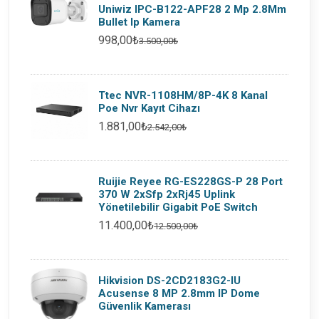
Uniwiz IPC-B122-APF28 2 Mp 2.8Mm
Bullet Ip Kamera
998,00₺
3.500,00₺
Ttec NVR-1108HM/8P-4K 8 Kanal
Poe Nvr Kayıt Cihazı
1.881,00₺
2.542,00₺
Ruijie Reyee RG-ES228GS-P 28 Port
370 W 2xSfp 2xRj45 Uplink
Yönetilebilir Gigabit PoE Switch
11.400,00₺
12.500,00₺
Hikvision DS-2CD2183G2-IU
Acusense 8 MP 2.8mm IP Dome
Güvenlik Kamerası