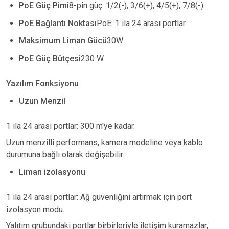
PoE Güç Pimi
8-pin güç: 1/2(-), 3/6(+), 4/5(+), 7/8(-)
PoE Bağlantı Noktası
PoE: 1 ila 24 arası portlar
Maksimum Liman Gücü
30W
PoE Güç Bütçesi
230 W
Yazılım Fonksiyonu
Uzun Menzil
1 ila 24 arası portlar: 300 m'ye kadar.
Uzun menzilli performans, kamera modeline veya kablo
durumuna bağlı olarak değişebilir.
Liman izolasyonu
1 ila 24 arası portlar: Ağ güvenliğini artırmak için port
izolasyon modu.
Yalıtım grubundaki portlar birbirleriyle iletişim kuramazlar,