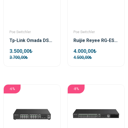
Poe Switchler
Poe Switchler
Tp-Link Omada DS110GMP 10 Port 1xSFP 123W Gigabit Yönetilemez Poe Switch
Ruijie Reyee RG-ES110GS-P-L 10 Port 1xSfp 1xRj45 Uplink Yönetilemez Gigabit PoE Switch
3.500,00₺
4.000,00₺
3.700,00₺
4.500,00₺
-6%
-8%