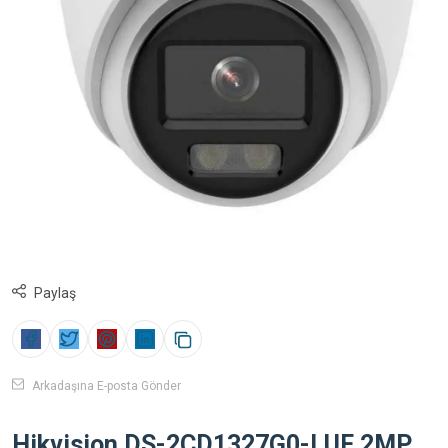
Paylaş
Arkadaşına E-posta Gönder
Hikvision DS-2CD1327G0-LUF 2MP