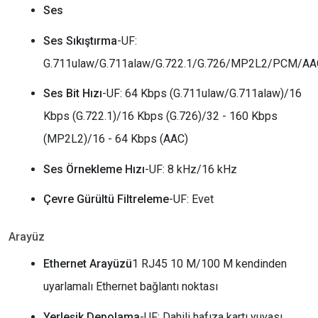
Ses
Ses Sıkıştırma
-UF:
G.711ulaw/G.711alaw/G.722.1/G.726/MP2L2/PCM/AA
Ses Bit Hızı
-UF: 64 Kbps (G.711ulaw/G.711alaw)/16
Kbps (G.722.1)/16 Kbps (G.726)/32 - 160 Kbps
(MP2L2)/16 - 64 Kbps (AAC)
Ses Örnekleme Hızı
-UF: 8 kHz/16 kHz
Çevre Gürültü Filtreleme
-UF: Evet
Arayüz
Ethernet Arayüzü
1 RJ45 10 M/100 M kendinden
uyarlamalı Ethernet bağlantı noktası
Yerleşik Depolama
-UF: Dahili hafıza kartı yuvası,