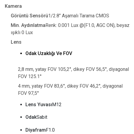
Kamera
Görüntü Sensörü
1/2.8" Aşamalı Tarama CMOS
Min. Aydınlatma
Renk: 0.001 Lux @(F1.0, AGC ON), beyaz
ışıklı 0 Lux
Lens
Odak Uzaklığı Ve FOV
2,8 mm, yatay FOV 105,2°, dikey FOV 56,5°, diyagonal
FOV 125.1°
4 mm, yatay FOV 83,6°, dikey FOV 46,2°, diyagonal
FOV 97,5°
Lens Yuvası
M12
Odak
Sabit
Diyafram
F1.0