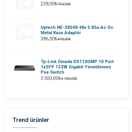
228,00₺
734,00₺
Uptech NE-28048 48v 5.85a Ac-Dc
Metal Kasa Adaptör
386,00₺
478,00₺
Tp-Link Omada DS110GMP 10 Port
1xSFP 123W Gigabit Yönetilemez
Poe Switch
3.500,00₺
3.700,00₺
Trend ürünler