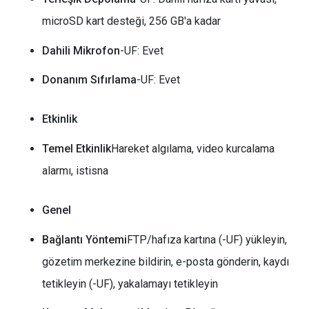
microSD kart desteği, 256 GB'a kadar
Dahili Mikrofon
-UF: Evet
Donanım Sıfırlama
-UF: Evet
Etkinlik
Temel Etkinlik
Hareket algılama, video kurcalama
alarmı, istisna
Genel
Bağlantı Yöntemi
FTP/hafıza kartına (-UF) yükleyin,
gözetim merkezine bildirin, e-posta gönderin, kaydı
tetikleyin (-UF), yakalamayı tetikleyin