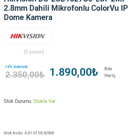
2.8mm Dahili Mikrofonlu ColorVu IP
Dome Kamera
(0 yorum)
-19% İndirimli
1.890,00₺
Kdv
2.350,00₺
Hariç
Stok Durumu:
Stokta Var
Stok Kodu:
6.01.01.05.52903