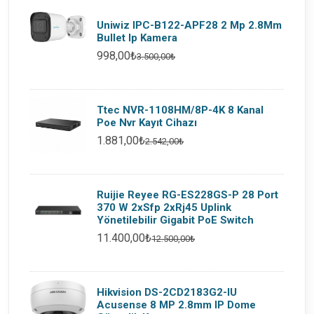
Uniwiz IPC-B122-APF28 2 Mp 2.8Mm
Bullet Ip Kamera
998,00₺
3.500,00₺
Ttec NVR-1108HM/8P-4K 8 Kanal
Poe Nvr Kayıt Cihazı
1.881,00₺
2.542,00₺
Ruijie Reyee RG-ES228GS-P 28 Port
370 W 2xSfp 2xRj45 Uplink
Yönetilebilir Gigabit PoE Switch
11.400,00₺
12.500,00₺
Hikvision DS-2CD2183G2-IU
Acusense 8 MP 2.8mm IP Dome