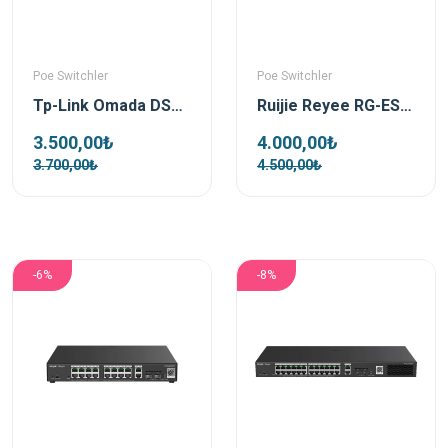
Poe Switchler
Poe Switchler
Tp-Link Omada DS110GMP 10 Port 1xSFP 123W Gigabit Yönetilemez Poe Switch
Ruijie Reyee RG-ES110GS-P-L 10 Port 1xSfp 1xRj45 Uplink Yönetilemez Gigabit PoE Switch
3.500,00₺
4.000,00₺
3.700,00₺
4.500,00₺
-6%
-8%