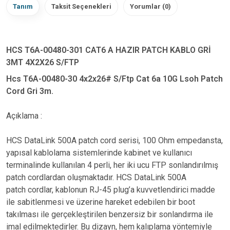
Tanım
Taksit Seçenekleri
Yorumlar (0)
HCS T6A-00480-301 CAT6 A HAZIR PATCH KABLO GRİ
3MT 4X2X26 S/FTP
Hcs T6A-00480-30 4x2x26# S/Ftp Cat 6a 10G Lsoh Patch
Cord Gri 3m.
Açıklama :
HCS DataLink 500A patch cord serisi, 100 Ohm empedansta,
yapısal kablolama sistemlerinde kabinet ve kullanıcı
terminalinde kullanılan 4 perli, her iki ucu FTP sonlandırılmış
patch cordlardan oluşmaktadır. HCS DataLink 500A
patch cordlar, kablonun RJ-45 plug’a kuvvetlendirici madde
ile sabitlenmesi ve üzerine hareket edebilen bir boot
takılması ile gerçekleştirilen benzersiz bir sonlandırma ile
imal edilmektedirler. Bu dizayn, hem kalıplama yöntemiyle