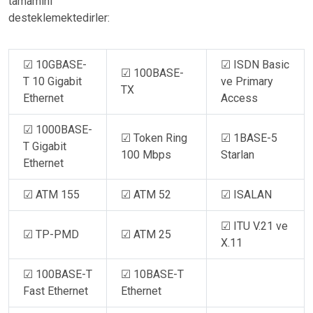
tamamını
desteklemektedirler:
☑ 10GBASE-
☑ ISDN Basic
☑ 100BASE-
T 10 Gigabit
ve Primary
TX
Ethernet
Access
☑ 1000BASE-
☑ Token Ring
☑ 1BASE-5
T Gigabit
100 Mbps
Starlan
Ethernet
☑ ATM 155
☑ ATM 52
☑ ISALAN
☑ ITU V.21 ve
☑ TP-PMD
☑ ATM 25
X.11
☑ 100BASE-T
☑ 10BASE-T
Fast Ethernet
Ethernet