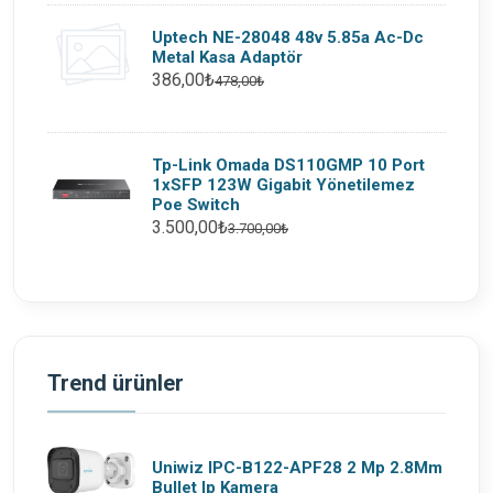
Uptech NE-28048 48v 5.85a Ac-Dc
Metal Kasa Adaptör
386,00₺
478,00₺
Tp-Link Omada DS110GMP 10 Port
1xSFP 123W Gigabit Yönetilemez
Poe Switch
3.500,00₺
3.700,00₺
Trend ürünler
Uniwiz IPC-B122-APF28 2 Mp 2.8Mm
Bullet Ip Kamera