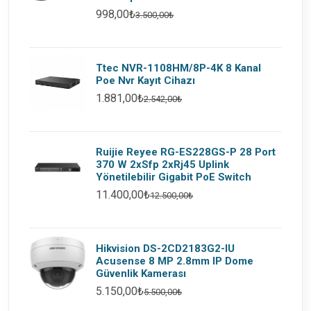
998,00₺
3.500,00₺
Ttec NVR-1108HM/8P-4K 8 Kanal
Poe Nvr Kayıt Cihazı
1.881,00₺
2.542,00₺
Ruijie Reyee RG-ES228GS-P 28 Port
370 W 2xSfp 2xRj45 Uplink
Yönetilebilir Gigabit PoE Switch
11.400,00₺
12.500,00₺
Hikvision DS-2CD2183G2-IU
Acusense 8 MP 2.8mm IP Dome
Güvenlik Kamerası
5.150,00₺
5.500,00₺