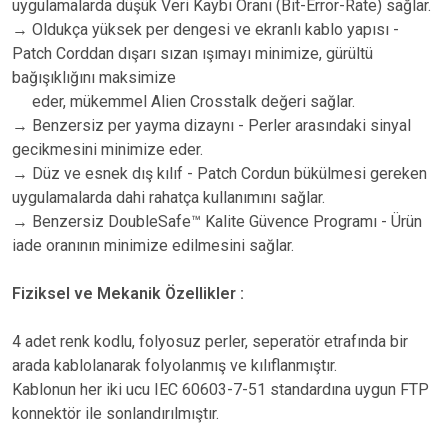
uygulamalarda düşük Veri Kaybı Oranı (Bit-Error-Rate) sağlar.
→ Oldukça yüksek per dengesi ve ekranlı kablo yapısı -
Patch Corddan dışarı sızan ışımayı minimize, gürültü
bağışıklığını maksimize
eder, mükemmel Alien Crosstalk değeri sağlar.
→ Benzersiz per yayma dizaynı - Perler arasındaki sinyal
gecikmesini minimize eder.
→ Düz ve esnek dış kılıf - Patch Cordun bükülmesi gereken
uygulamalarda dahi rahatça kullanımını sağlar.
→ Benzersiz DoubleSafe™ Kalite Güvence Programı - Ürün
iade oranının minimize edilmesini sağlar.
Fiziksel ve Mekanik Özellikler :
4 adet renk kodlu, folyosuz perler, seperatör etrafında bir
arada kablolanarak folyolanmış ve kılıflanmıştır.
Kablonun her iki ucu IEC 60603-7-51 standardına uygun FTP
konnektör ile sonlandırılmıştır.