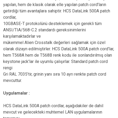
yapılan, hem de klasik olarak elle yapılan patch cord’ların
getirdiği tüm avantajlara sahiptir. HCS DataLink 500A patch
cordlar,
10GBASE-T protokolünü desteklemek için gerekli tüm
ANSI/TIA/568-C.2 standardı gereksinimlerini
karşılamaktadırlar ve
mükemmel Alien Crosstalk değerleri sağlamak için özel
olarak dizayn edilmiştirler. HCS DataLink 500A patch cord’lar,
hem T568A hem de T568B renk kodu ile sonlandırılmış olan
keystone jack’lar ile uyumlu çalışırlar. Standard patch cord
rengi
Gri RAL 7035’tir, grinin yanı sıra 10 ayrı renkte patch cord
mevcuttur.
Uygulamalar :
HCS DataLink 500A patch cordlar, aşağıdakiler de dahil
mevcut ve gelecekteki muhtemel LAN uygulamalarının