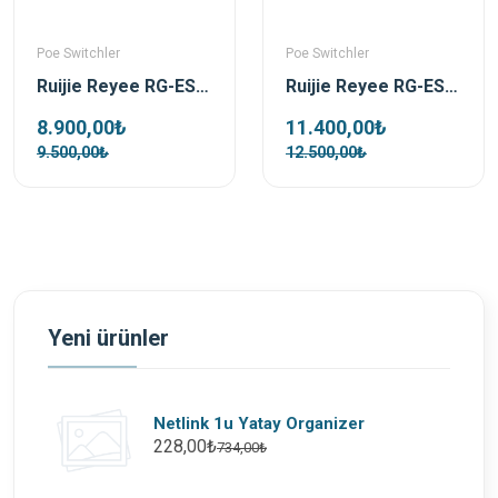
Poe Switchler
Poe Switchler
Ruijie Reyee RG-ES220GS-P 16 Port 250W 2xSfp 2xRj45 Uplink Yönetilebilir Gigabit PoE Switch
Ruijie Reyee RG-ES228GS-P 28 Port 370 W 2xSfp 2xRj45 Uplink Yönetilebilir Gigabit PoE Switch
8.900,00₺
11.400,00₺
9.500,00₺
12.500,00₺
Yeni ürünler
Netlink 1u Yatay Organizer
228,00₺
734,00₺