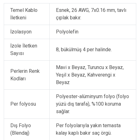
Temel Kablo
Esnek, 26 AWG, 7x0.16 mm, tavlı
İletkeni
çıplak bakır.
İzolasyon
Polyolefin
İzole İletken
8, bükülmüş 4 per halinde.
Sayısı
Mavi x Beyaz, Turuncu x Beyaz,
Perlerin Renk
Yeşil x Beyaz, Kahverengi x
Kodları
Beyaz
Polyester-alüminyum folyo (folyo
Per folyosu
yüzü dış tarafa), %100 koruma
sağlar.
Dış Folyo
Per folyolarıyla yakın temasta
(Blendaj)
kalay kaplı bakır saç örgü.