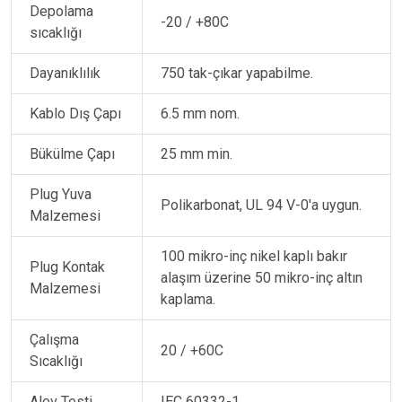
Depolama
-20 / +80C
sıcaklığı
Dayanıklılık
750 tak-çıkar yapabilme.
Kablo Dış Çapı
6.5 mm nom.
Bükülme Çapı
25 mm min.
Plug Yuva
Polikarbonat, UL 94 V-0'a uygun.
Malzemesi
100 mikro-inç nikel kaplı bakır
Plug Kontak
alaşım üzerine 50 mikro-inç altın
Malzemesi
kaplama.
Çalışma
20 / +60C
Sıcaklığı
Alev Testi
IEC 60332-1.