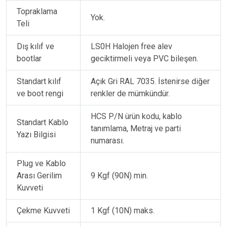
Topraklama
Yok.
Teli
Dış kılıf ve
LS0H Halojen free alev
bootlar
geciktirmeli veya PVC bileşen.
Standart kılıf
Açık Gri RAL 7035. İstenirse diğer
ve boot rengi
renkler de mümkündür.
HCS P/N ürün kodu, kablo
Standart Kablo
tanımlama, Metraj ve parti
Yazı Bilgisi
numarası.
Plug ve Kablo
Arası Gerilim
9 Kgf (90N) min.
Kuvveti
Çekme Kuvveti
1 Kgf (10N) maks.