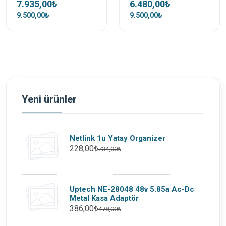
7.935,00₺
6.480,00₺
9.500,00₺
9.500,00₺
Yeni ürünler
Netlink 1u Yatay Organizer
228,00₺
734,00₺
Uptech NE-28048 48v 5.85a Ac-Dc
Metal Kasa Adaptör
386,00₺
478,00₺