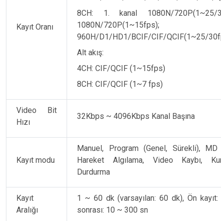
8CH: 1. kanal 1080N/720P(1~25/30f
1080N/720P(1~15fps);
Kayıt Oranı
960H/D1/HD1/BCIF/CIF/QCIF(1~25/30f
Alt akış:
4CH: CIF/QCIF (1~15fps)
8CH: CIF/QCIF (1~7 fps)
Video Bit
32Kbps ~ 4096Kbps Kanal Başına
Hızı
Manuel, Program (Genel, Sürekli), MD 
Kayıt modu
Hareket Algılama, Video Kaybı, Kur
Durdurma
Kayıt
1 ~ 60 dk (varsayılan: 60 dk), Ön kayıt:
Aralığı
sonrası: 10 ~ 300 sn