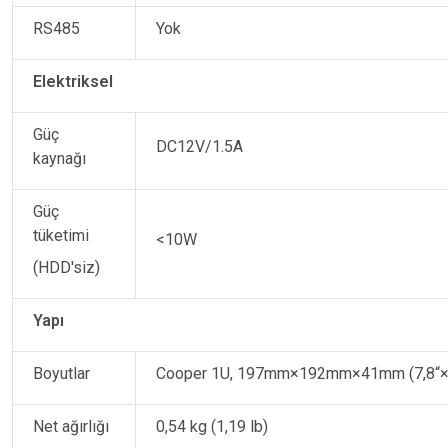
RS485
Yok
Elektriksel
Güç
DC12V/1.5A
kaynağı
Güç
tüketimi
<10W
(HDD'siz)
Yapı
Boyutlar
Cooper 1U, 197mm×192mm×41mm (7,8“×7
Net ağırlığı
0,54 kg (1,19 lb)