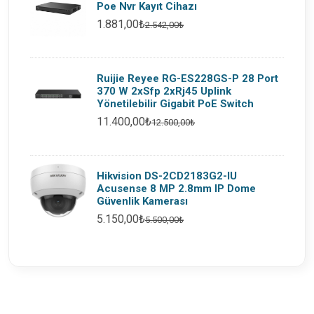
Poe Nvr Kayıt Cihazı
1.881,00₺
2.542,00₺
Ruijie Reyee RG-ES228GS-P 28 Port
370 W 2xSfp 2xRj45 Uplink
Yönetilebilir Gigabit PoE Switch
11.400,00₺
12.500,00₺
Hikvision DS-2CD2183G2-IU
Acusense 8 MP 2.8mm IP Dome
Güvenlik Kamerası
5.150,00₺
5.500,00₺