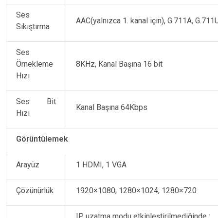
Ses
AAC(yalnızca 1. kanal için), G.711A, G.71
Sıkıştırma
Ses
Örnekleme
8KHz, Kanal Başına 16 bit
Hızı
Ses Bit
Kanal Başına 64Kbps
Hızı
Görüntülemek
Arayüz
1 HDMI, 1 VGA
Çözünürlük
1920×1080, 1280×1024, 1280×720
IP uzatma modu etkinleştirilmediğinde :