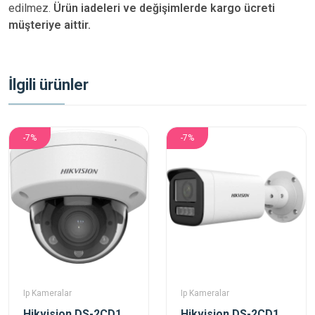
edilmez.
Ürün iadeleri ve değişimlerde kargo ücreti
müşteriye aittir.
İlgili ürünler
-7%
-7%
Ip Kameralar
Ip Kameralar
Hikvision DS-2CD1723G2-LIZSU 2 Mp 2.8-12 Mm Motorize Dual Light Dome Ip Kamera
Hikvision DS-2CD1623G2-LIZSU 2 Mp 2.8-12 Mm Motorize Dual Light Bullet Ip Kamera