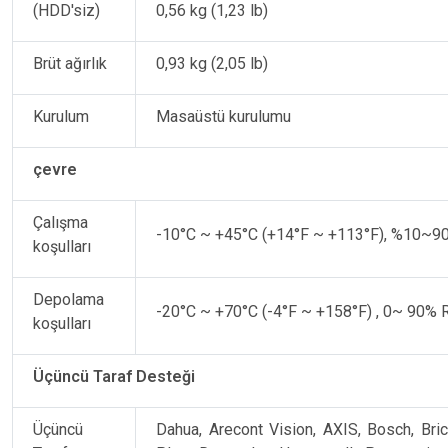
(HDD'siz)
0,56 kg (1,23 lb)
Brüt ağırlık
0,93 kg (2,05 lb)
Kurulum
Masaüstü kurulumu
çevre
Çalışma
-10°C ~ +45°C (+14°F ~ +113°F), %10~9
koşulları
Depolama
-20°C ~ +70°C (-4°F ~ +158°F) , 0~ 90% 
koşulları
Üçüncü Taraf Desteği
Üçüncü
Dahua, Arecont Vision, AXIS, Bosch, Br