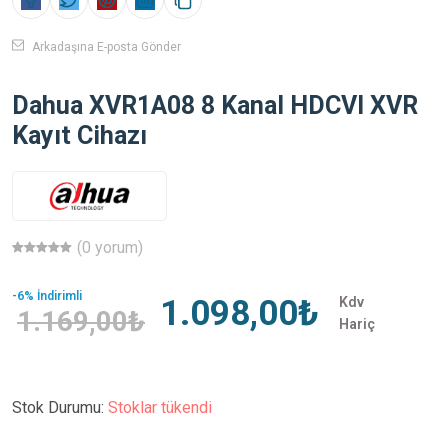
Arkadaşına E-posta Gönder
Dahua XVR1A08 8 Kanal HDCVI XVR
Kayıt Cihazı
(0 yorum)
-6% İndirimli
1.098,00₺
Kdv
1.169,00₺
Hariç
Stok Durumu:
Stoklar tükendi