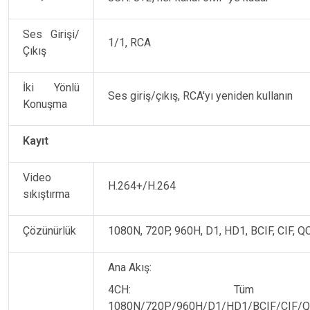
Ses Girişi/
1/1, RCA
Çıkış
İki Yönlü
Ses giriş/çıkış, RCA'yı yeniden kullanın
Konuşma
Kayıt
Video
H.264+/H.264
sıkıştırma
Çözünürlük
1080N, 720P, 960H, D1, HD1, BCIF, CIF, Q
Ana Akış:
4CH: Tüm kan
1080N/720P/960H/D1/HD1/BCIF/CIF/Q