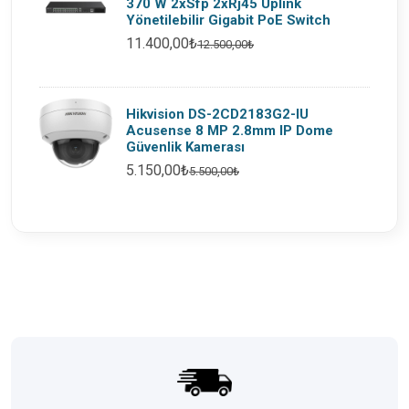
370 W 2xSfp 2xRj45 Uplink
Yönetilebilir Gigabit PoE Switch
11.400,00₺
12.500,00₺
Hikvision DS-2CD2183G2-IU
Acusense 8 MP 2.8mm IP Dome
Güvenlik Kamerası
5.150,00₺
5.500,00₺