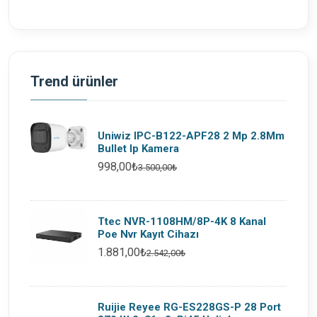
Trend ürünler
Uniwiz IPC-B122-APF28 2 Mp 2.8Mm
Bullet Ip Kamera
998,00₺
3.500,00₺
Ttec NVR-1108HM/8P-4K 8 Kanal
Poe Nvr Kayıt Cihazı
1.881,00₺
2.542,00₺
Ruijie Reyee RG-ES228GS-P 28 Port