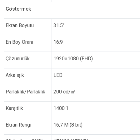
Göstermek
Ekran Boyutu
31.5"
En Boy Oranı
16:9
Çözünürlük
1920×1080 (FHD)
Arka ışık
LED
Parlaklık/Parlaklık
200 cd/
㎡
Karşıtlık
1400:1
Ekran Rengi
16,7 M (8 bit)