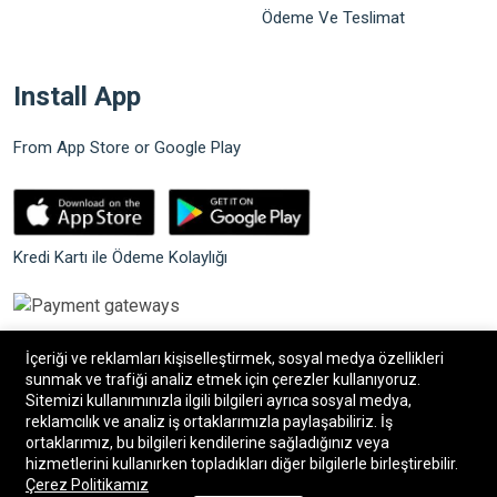
Ödeme Ve Teslimat
Install App
From App Store or Google Play
Kredi Kartı ile Ödeme Kolaylığı
İçeriği ve reklamları kişiselleştirmek, sosyal medya özellikleri
sunmak ve trafiği analiz etmek için çerezler kullanıyoruz.
Sitemizi kullanımınızla ilgili bilgileri ayrıca sosyal medya,
©2026 Bilgin Güvenlik Sistemleri. Tüm hakları saklıdır.
reklamcılık ve analiz iş ortaklarımızla paylaşabiliriz. İş
ortaklarımız, bu bilgileri kendilerine sağladığınız veya
hizmetlerini kullanırken topladıkları diğer bilgilerle birleştirebilir.
®
Bilişim34
|
Bilişim34 Akıllı E-Ticaret paketleri
ile
Çerez Politikamız