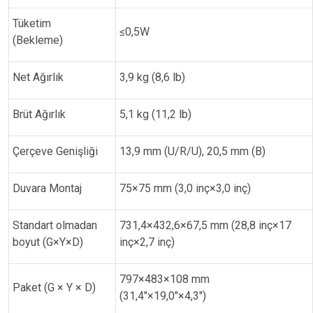
Tüketim
≤0,5W
(Bekleme)
Net Ağırlık
3,9 kg (8,6 lb)
Brüt Ağırlık
5,1 kg (11,2 lb)
Çerçeve Genişliği
13,9 mm (U/R/U), 20,5 mm (B)
Duvara Montaj
75×75 mm (3,0 inç×3,0 inç)
Standart olmadan
731,4×432,6×67,5 mm (28,8 inç×17
boyut (G×Y×D)
inç×2,7 inç)
797×483×108 mm
Paket (G × Y × D)
(31,4"×19,0"×4,3")