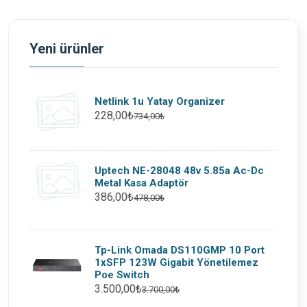
Yeni ürünler
Netlink 1u Yatay Organizer
228,00₺
734,00₺
Uptech NE-28048 48v 5.85a Ac-Dc
Metal Kasa Adaptör
386,00₺
478,00₺
Tp-Link Omada DS110GMP 10 Port
1xSFP 123W Gigabit Yönetilemez
Poe Switch
3.500,00₺
3.700,00₺