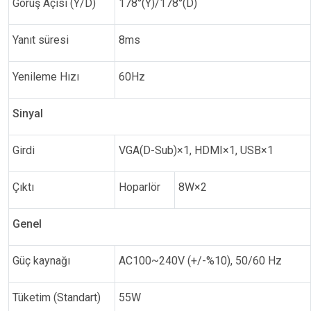
Görüş Açısı (Y/D)
178°(Y)/178°(D)
Yanıt süresi
8ms
Yenileme Hızı
60Hz
Sinyal
Girdi
VGA(D-Sub)×1, HDMI×1, USB×1
Çıktı
Hoparlör
8W×2
Genel
Güç kaynağı
AC100~240V (+/-%10), 50/60 Hz
Tüketim (Standart)
55W