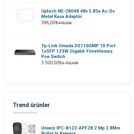
Uptech NE-28048 48v 5.85a Ac-Dc
Metal Kasa Adaptör
386,00₺
478,00₺
Tp-Link Omada DS110GMP 10 Port
1xSFP 123W Gigabit Yönetilemez
Poe Switch
3.500,00₺
3.700,00₺
Trend ürünler
Uniwiz IPC-B122-APF28 2 Mp 2.8Mm
Bullet Ip Kamera