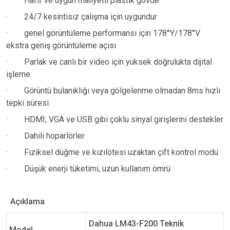
·
Hafif ve uygun maliyetli plastik gövde
·
24/7 kesintisiz çalışma için uygundur
·
genel görüntüleme performansı için 178°Y/178°V
ekstra geniş görüntüleme açısı
·
Parlak ve canlı bir video için yüksek doğrulukta dijital
işleme
·
Görüntü bulanıklığı veya gölgelenme olmadan 8ms hızlı
tepki süresi
·
HDMI, VGA ve USB gibi çoklu sinyal girişlerini destekler
·
Dahili hoparlörler
·
Fiziksel düğme ve kızılötesi uzaktan çift kontrol modu
·
Düşük enerji tüketimi, uzun kullanım ömrü
Açıklama
Dahua LM43-F200 Teknik
Model