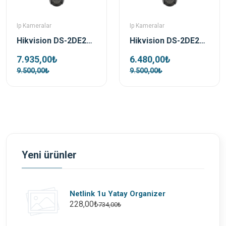
Ip Kameralar
Ip Kameralar
Hikvision DS-2DE2C400IWG-K/4G/C05S10 4 MP 2.8mm Pro Solar IP Güvenlik Kamerası
Hikvision DS-2DE2C200IWG-K/4G/C05S10 2 MP 2.8mm Pro Solar IP Güvenlik Kamerası
7.935,00₺
6.480,00₺
9.500,00₺
9.500,00₺
Yeni ürünler
Netlink 1u Yatay Organizer
228,00₺
734,00₺