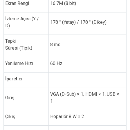
Ekran Rengi
16.7M (8 bit)
İzleme Açısı (Y /
178 ° (Yatay) / 178 ° (Dikey)
D)
Tepki
8 ms
Süresi
(Tipik)
Yenileme Hızı
60 Hz
İşaretler
VGA (D-Sub) × 1, HDMI × 1, USB ×
Giriş
1
Çıkış
Hoparlör 8 W × 2