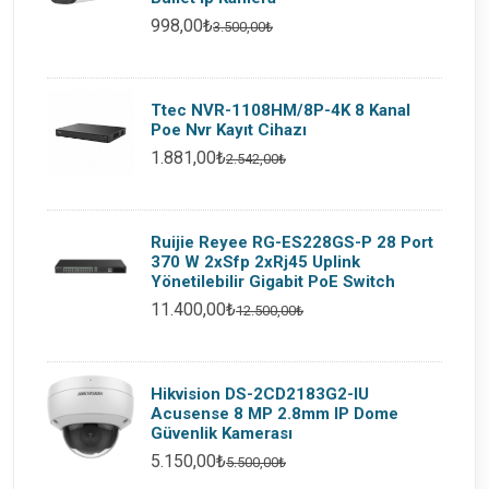
998,00₺
3.500,00₺
Ttec NVR-1108HM/8P-4K 8 Kanal
Poe Nvr Kayıt Cihazı
1.881,00₺
2.542,00₺
Ruijie Reyee RG-ES228GS-P 28 Port
370 W 2xSfp 2xRj45 Uplink
Yönetilebilir Gigabit PoE Switch
11.400,00₺
12.500,00₺
Hikvision DS-2CD2183G2-IU
Acusense 8 MP 2.8mm IP Dome
Güvenlik Kamerası
5.150,00₺
5.500,00₺