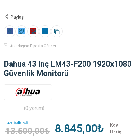
Paylaş
Arkadaşına E-posta Gönder
Dahua 43 inç LM43-F200 1920x1080
Güvenlik Monitorü
(0 yorum)
-34% İndirimli
8.845,00₺
Kdv
13.500,00₺
Hariç