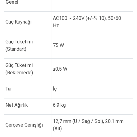
Genel
AC100 ~ 240V (+/-% 10), 50/60
Güç Kaynağı
Hz
Güç Tüketimi
75 W
(Standart)
Güç Tüketimi
≤0,5 W
(Beklemede)
Tür
İç
Net Ağırlık
6,9 kg
12,7 mm (U / Sağ / Sol), 20,1 mm
Çerçeve Genişliği
(Alt)