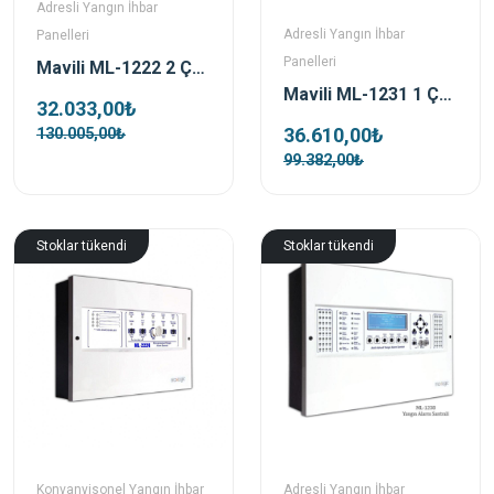
Adresli Yangın İhbar
Adresli Yangın İhbar
Panelleri
Panelleri
Mavili ML-1222 2 Çevrim Adresli Yangın Alarm Santrali
Mavili ML-1231 1 Çevrim 127 Adres Yangın Alarm Santrali
32.033,00₺
36.610,00₺
130.005,00₺
99.382,00₺
Stoklar tükendi
Stoklar tükendi
Konvanyisonel Yangın İhbar
Adresli Yangın İhbar