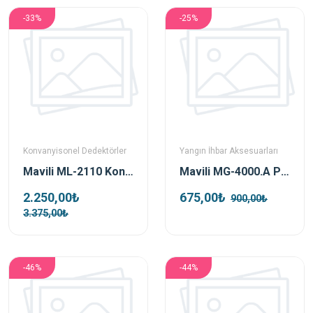
-33%
-25%
Konvanyisonel Dedektörler
Yangın İhbar Aksesuarları
Mavili ML-2110 Konvansiyonel Optik Duman Dedektörü
Mavili MG-4000.A Paralel İhbar Lambası
2.250,00₺
675,00₺
900,00₺
3.375,00₺
-46%
-44%