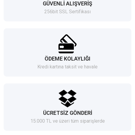
GÜVENLİ ALIŞVERİŞ
256bit SSL Sertifikası
ÖDEME KOLAYLIĞI
Kredi kartına taksit ve havale
ÜCRETSİZ GÖNDERİ
15.000 TL ve üzeri tüm siparişlerde