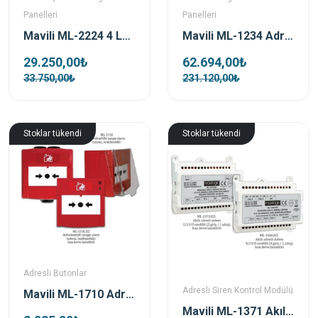
Panelleri
Panelleri
Mavili ML-2224 4 Loop Konvansiyonel Yangın Alarm Santrali
Mavili ML-1234 Adresli 4 Çevrim Yangın Alarm Santrali
29.250,00₺
62.694,00₺
33.750,00₺
231.120,00₺
Stoklar tükendi
Stoklar tükendi
Adresli Butonlar
Adresli Siren Kontrol Modülü
Mavili ML-1710 Adresli Resetlenebilir Yangın Alarm Butonu
Mavili ML-1371 Akıllı Adresli Siren Kontrol Modülü