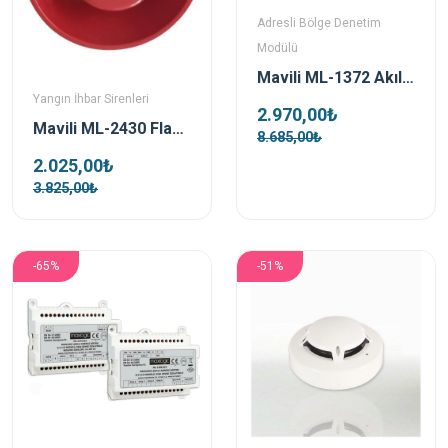
Adresli Bölge Denetim
Modülü
Mavili ML-1372 Akıllı Adresli Bölge Denetim Modülü
Yangın İhbar Sirenleri
2.970,00₺
Mavili ML-2430 Flaşörlü Elektronik Siren Kırmızı 24v Dc
8.685,00₺
2.025,00₺
3.825,00₺
-65%
-51%