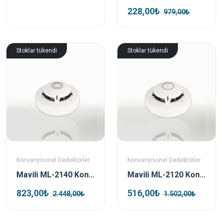
228,00₺
979,00₺
Stoklar tükendi
Stoklar tükendi
Konvanyisonel Dedektörler
Konvanyisonel Dedektörler
Mavili ML-2140 Konvansiyonel Multisensör Dedektörü
Mavili ML-2120 Konvansiyonel Sabit Sıcaklık Dedektörü
823,00₺
516,00₺
2.448,00₺
1.502,00₺