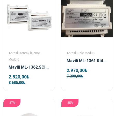
Adresli Kontak İzleme
Adresli Röle Modülü
Modülü
Mavili ML-1361 Röle Kontrol Modülü 1 Çıkış
Mavili ML-1362.SCI Adresli İzolatörlü Kontak İzleme Modülü
2.970,00₺
2.520,00₺
7.200,00₺
8.685,00₺
-37%
-35%