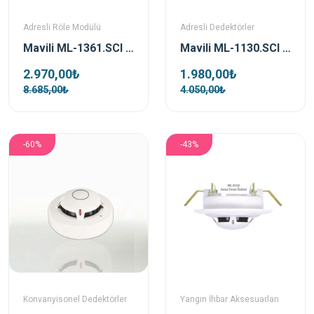
Adresli Röle Modülü
Adresli Dedektörler
Mavili ML-1361.SCI İzolatörlü Röle Kontrol Modülü
Mavili ML-1130.SCI Adresli İzolatörlü Sıcaklık Dedektörü
2.970,00₺
1.980,00₺
8.685,00₺
4.050,00₺
-60%
-43%
Konvanyisonel Dedektörler
Yangın İhbar Aksesuarları