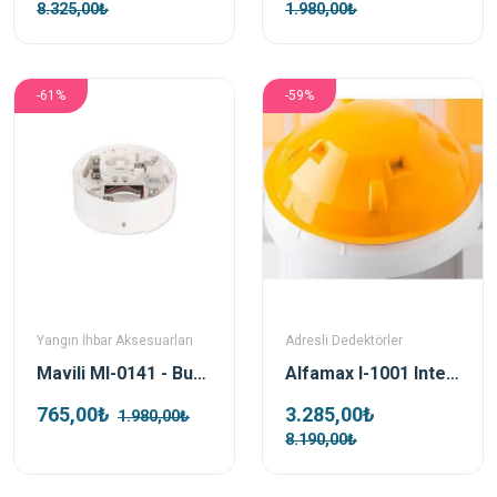
8.325,00₺
1.980,00₺
-61%
-59%
Yangın İhbar Aksesuarları
Adresli Dedektörler
Mavili Ml-0141 - Buzzerlı Dedektör Soketi
Alfamax I-1001 Intelligent Adresli Optik Duman Dedektörü
765,00₺
3.285,00₺
1.980,00₺
8.190,00₺