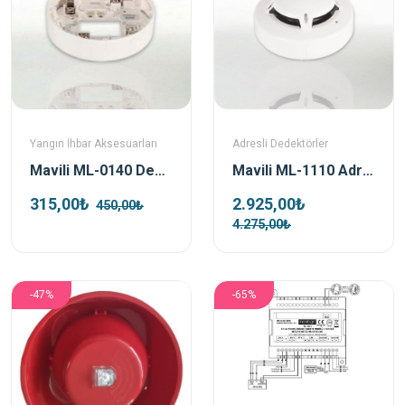
Yangın İhbar Aksesuarları
Adresli Dedektörler
Mavili ML-0140 Dedektör Soketi
Mavili ML-1110 Adresli Optik Duman Dedektörü
315,00₺
2.925,00₺
450,00₺
4.275,00₺
-47%
-65%