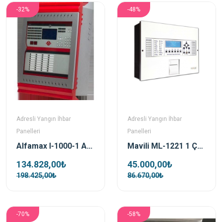
-32%
-48%
Adresli Yangın İhbar
Adresli Yangın İhbar
Panelleri
Panelleri
Alfamax I-1000-1 Adresli 1 Loop Yangın Alarm Santrali
Mavili ML-1221 1 Çevrim Adresli Yangın Alarm Santrali
134.828,00₺
45.000,00₺
198.425,00₺
86.670,00₺
-70%
-58%