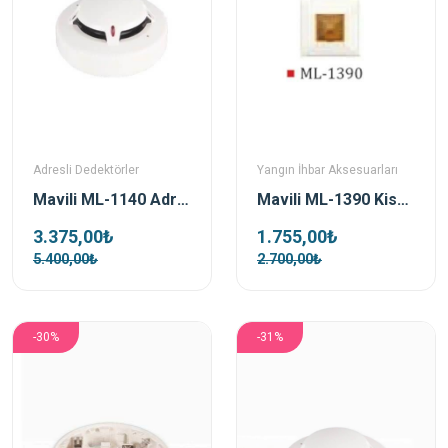
Adresli Dedektörler
Yangın İhbar Aksesuarları
Mavili ML-1140 Adresli Multisensör Dedektör
Mavili ML-1390 Kisa Devre İzolatör Modülü
3.375,00₺
1.755,00₺
5.400,00₺
2.700,00₺
-30%
-31%