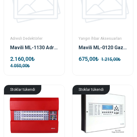
Adresli Dedektörler
Yangın İhbar Aksesuarları
Mavili ML-1130 Adresli Sıcaklık Dedektörü
Mavili ML-0120 Gaz Dedektörü Sıva Üstü Bağlantı Kutusu
2.160,00₺
675,00₺
1.215,00₺
4.050,00₺
Stoklar tükendi
Stoklar tükendi