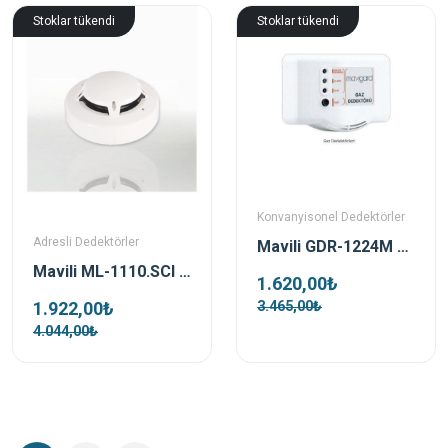
Stoklar tükendi
Stoklar tükendi
Konvanyisonel Dedektörler
Adresli Dedektörler
Mavili GDR-1224M Konvansiyonel Gaz Dedektörü
Mavili ML-1110.SCI Adresli İzolatörlü Duman Dedektörü
1.620,00₺
1.922,00₺
3.465,00₺
4.044,00₺