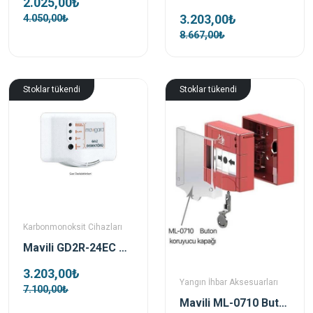
2.025,00₺
3.203,00₺
4.050,00₺
8.667,00₺
Stoklar tükendi
Stoklar tükendi
Karbonmonoksit Cihazları
Mavili GD2R-24EC Karbonmonoksİt Gaz Dedektörü (Co)
3.203,00₺
Yangın İhbar Aksesuarları
7.100,00₺
Mavili ML-0710 Buton Koruyucu Kapağı