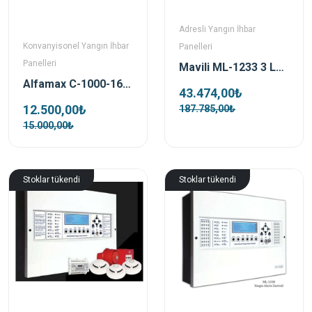
Adresli Yangın İhbar
Konvanyisonel Yangın İhbar
Panelleri
Panelleri
Mavili ML-1233 3 Loop 381 Adres Yangın Alarm Santrali
Alfamax C-1000-16 16 Zonlu Konvansiyonel Yangın Alarm Paneli
43.474,00₺
12.500,00₺
187.785,00₺
15.000,00₺
Stoklar tükendi
Stoklar tükendi