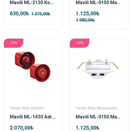
Mavili ML-2130 Kombine Sıcaklık Dedektörü
Mavili ML-0150 Maxlogic Asma Tavan Ünitesi
630,00₺
1.125,00₺
1.575,00₺
1.980,00₺
-75%
-43%
Yangın İhbar Sirenleri
Yangın İhbar Aksesuarları
Mavili ML-1430 Adresli Flaşörlü Siren
Mavili ML-0150 Maxlogic Asma Tavan Ünitesi
2.070,00₺
1.125,00₺