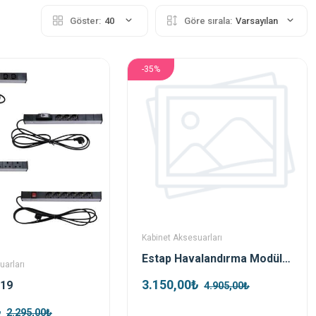
Göster:
40
Göre sırala:
Varsayılan
-35%
Kabinet Aksesuarları
Estap Havalandırma Modülü (2 Li Fan +Termostat)
uarları
3.150,00₺
 19
4.905,00₺
₺
2.295,00₺