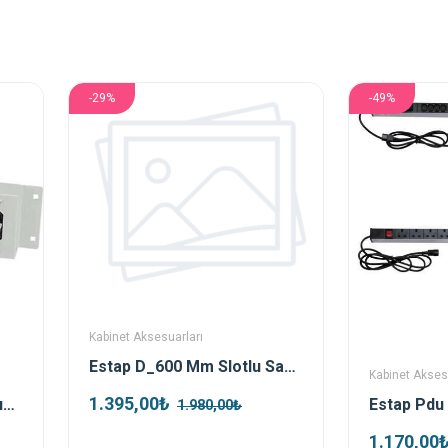
-29%
-49%
Kabinet Aksesuarları
Estap D_600 Mm Slotlu Sabit Raf Modulu
Kabinet Akses
1.395,00₺
AGER AA-AN-F2T-A-B1 Duvar Tipi 2li Termostatlı Beyaz Fan Modülü
Estap Pdu
1.980,00₺
1.170,00