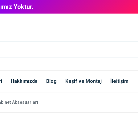
ımız Yoktur.
i
Hakkımızda
Blog
Keşif ve Montaj
İleitişim
binet Aksesuarları