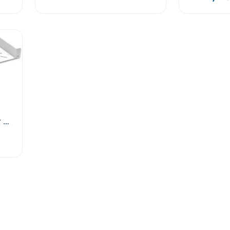
Estap 1U D:250 Mm Duvar Tipi Önden Montajlı Sabit Raf