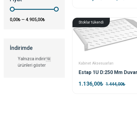
0,00₺
—
4.905,00₺
Stoklar tükendi
İndirimde
Yalnızca indirimli
Kabinet Aksesuarları
ürünleri göster
1.136,00₺
1.444,00₺