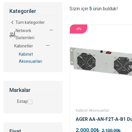
Sizin için
5
ürün bulduk!
Kategoriler
Tüm kategoriler
-4%
Network
Sistemleri
Kabinetler
Kabinet
Aksesuarları
Markalar
Estap
Kabinet Aksesuarları
2.000,00₺
Fiyat
2.100,00₺