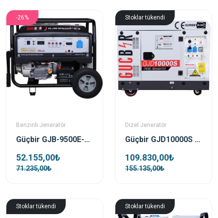
-26%
Stoklar tükendi
Benzinli Jeneratör
Dizel Jeneratör
Güçbir GJB-9500E-3 Benzinli Portatif Trifaze Jeneratör
Güçbir GJD10000S Dizel 10 Kva Monofaze Jeneratör Seti
52.155,00₺
109.830,00₺
71.235,00₺
155.135,00₺
Stoklar tükendi
Stoklar tükendi