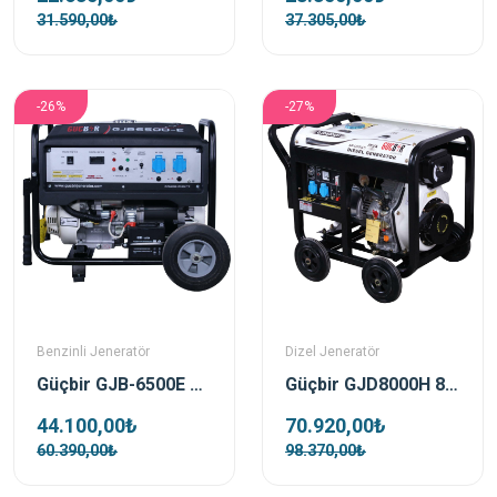
31.590,00₺
37.305,00₺
-26%
-27%
Benzinli Jeneratör
Dizel Jeneratör
Güçbir GJB-6500E Benzinli Portatif Jeneratör
Güçbir GJD8000H 8 Kva Açik Tip Dizel Marşli Portatif Jeneratör
44.100,00₺
70.920,00₺
60.390,00₺
98.370,00₺