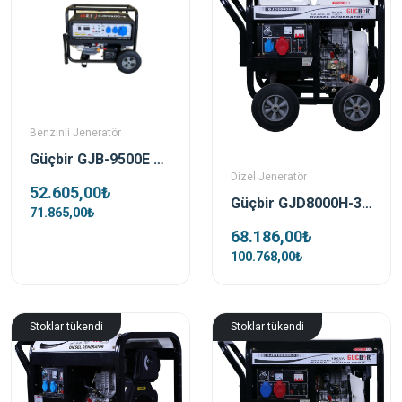
Benzinli Jeneratör
Güçbir GJB-9500E Benzinli Monofaze Marşli Açik Tip Portatif Jeneratör
Dizel Jeneratör
52.605,00₺
Güçbir GJD8000H-3 8 Kva Açik Tip Dizel Marşlı Trifaze Portatif Jeneratör
71.865,00₺
68.186,00₺
100.768,00₺
Stoklar tükendi
Stoklar tükendi