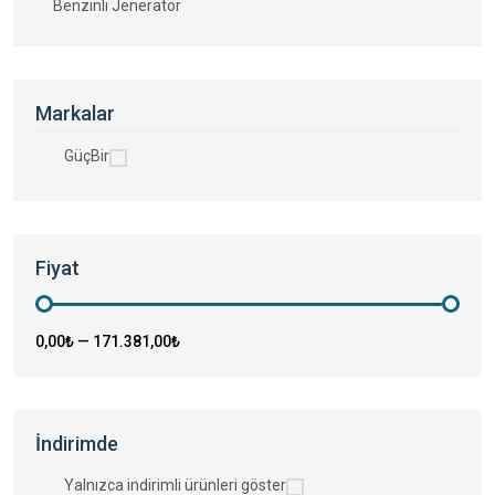
Benzinli Jeneratör
Markalar
GüçBir
Fiyat
0,00₺
—
171.381,00₺
İndirimde
Yalnızca indirimli ürünleri göster