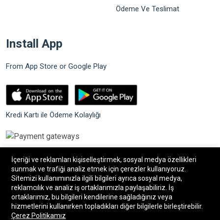
Ödeme Ve Teslimat
Install App
From App Store or Google Play
Kredi Kartı ile Ödeme Kolaylığı
İçeriği ve reklamları kişiselleştirmek, sosyal medya özellikleri
sunmak ve trafiği analiz etmek için çerezler kullanıyoruz.
Sitemizi kullanımınızla ilgili bilgileri ayrıca sosyal medya,
©2026 Bilgin Güvenlik Sistemleri. Tüm hakları saklıdır.
reklamcılık ve analiz iş ortaklarımızla paylaşabiliriz. İş
ortaklarımız, bu bilgileri kendilerine sağladığınız veya
hizmetlerini kullanırken topladıkları diğer bilgilerle birleştirebilir.
®
Bilişim34
|
Bilişim34 Akıllı E-Ticaret paketleri
ile
Çerez Politikamız