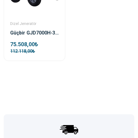
Dizel Jeneratör
Güçbir GJD7000H-3 7 Kwa Trifaz Dizel Açık Tip Marşlı Portatif Jeneratör Seti
75.508,00₺
112.118,00₺