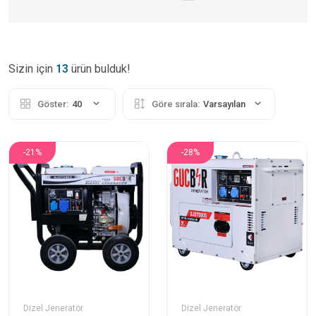
Sizin için
13
ürün bulduk!
Göster:
40
Göre sırala:
Varsayılan
-21%
-28%
Dizel Jeneratör
Dizel Jeneratör