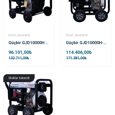
Dizel Jeneratör
Dizel Jeneratör
Güçbir GJD10000H Dizel 10 Kva Monofaze Açık Tip Jeneratör
Güçbir GJD10000H-3 Dizel 10 Kva Trifaze Açık Tip Jeneratör
96.101,00₺
114.406,00₺
132.711,00₺
171.381,00₺
Stoklar tükendi