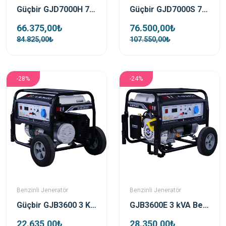
Güçbir GJD7000H 7 Kva Açık Tip Dizel Marşlı Portatif Jeneratör
Güçbir GJD7000S 7 Kva Kabinli Dizel Portatif Jeneratör
66.375,00₺
76.500,00₺
84.825,00₺
107.550,00₺
-28%
-24%
Benzinli Jeneratör
Benzinli Jeneratör
Güçbir GJB3600 3 Kva Benzinli İpli Portatif Jeneratör
GJB3600E 3 kVA Benzinli Marşlı Portatif Jeneratör
22.635,00₺
28.350,00₺