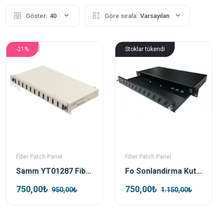
Göster:
40
Göre sırala:
Varsayılan
-21%
Stoklar tükendi
Fiber Patch Panel
Fiber Patch Panel
Samm YT01287 Fiber Patch Panel Mechanical Sliding, 12 Port Duplex
Fo Sonlandirma Kutusu 12 Port Dublex Sc Fiber Patch Panel
750,00₺
750,00₺
950,00₺
1.150,00₺