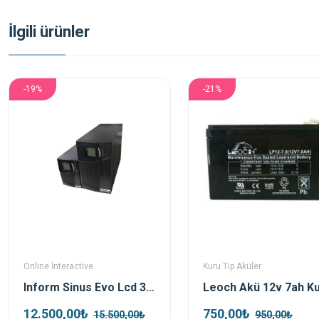
İlgili ürünler
-19%
-21%
Online İnteractive
Kuru Tip Aküler
Inform Sinus Evo Lcd 3 Kva 6x9Ah Akü Online Kesintisiz Güç Kaynağı
12.500,00₺
750,00₺
15.500,00₺
950,00₺