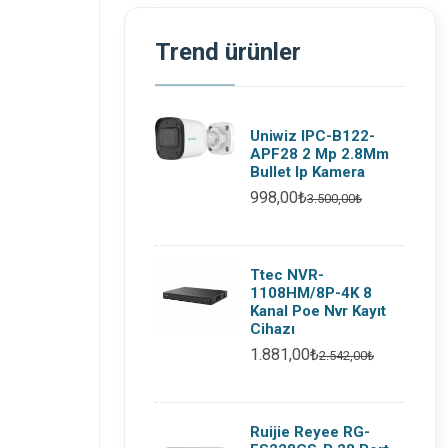
Trend ürünler
Uniwiz IPC-B122-
APF28 2 Mp 2.8Mm
Bullet Ip Kamera
998,00₺
3.500,00₺
Ttec NVR-
1108HM/8P-4K 8
Kanal Poe Nvr Kayıt
Cihazı
1.881,00₺
2.542,00₺
Ruijie Reyee RG-