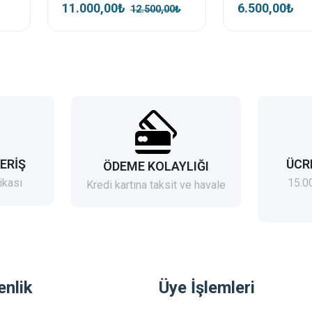
11.000,00₺
6.500,00₺
12.500,00₺
ERİŞ
ÜCR
ÖDEME KOLAYLIĞI
ikası
15.0
Kredi kartına taksit ve havale
enlik
Üye İşlemleri