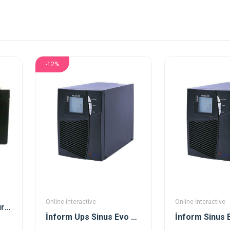
-12%
Online İnteractive
Online İnteractive
Leoch Akü 12v 7ah Kuru Bakımsız Akü
İnform Ups Sinus Evo 2 Kva Online Kesintisiz Güç Kaynağı