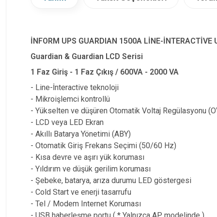
İNFORM UPS GUARDIAN 1500A LİNE-İNTERACTİVE 
Guardian & Guardian LCD Serisi
1 Faz Giriş - 1 Faz Çıkış / 600VA - 2000 VA
- Line-İnteractive teknoloji
- Mikroişlemci kontrollü
- Yükselten ve düşüren Otomatik Voltaj Regülasyonu (
- LCD veya LED Ekran
- Akıllı Batarya Yönetimi (ABY)
- Otomatik Giriş Frekans Seçimi (50/60 Hz)
- Kısa devre ve aşırı yük koruması
- Yıldırım ve düşük gerilim koruması
- Şebeke, batarya, arıza durumu LED göstergesi
- Cold Start ve enerji tasarrufu
- Tel / Modem Internet Koruması
- USB haberleşme portu ( * Yalnızca AP modelinde )