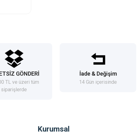
ETSİZ GÖNDERİ
İade & Değişim
00 TL ve üzeri tüm
14 Gün içerisinde
siparişlerde
Kurumsal