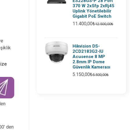
ES228GS-P 28 Port
370 W 2xSfp 2xRj45
Uplink Yönetilebilir
Gigabit PoE Switch
11.400,00₺
12.500,00₺
ve
Hikvision DS-
şiklik
2CD2183G2-IU
Acusense 8 MP
2.8mm IP Dome
nize
Güvenlik Kamerası
5.150,00₺
5.500,00₺
den
:00’ den