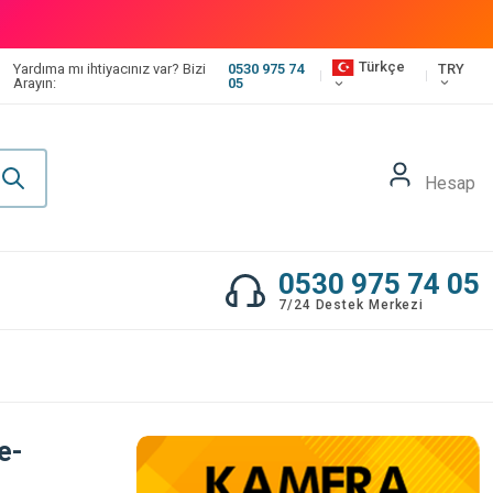
Türkçe
TRY
Yardıma mı ihtiyacınız var? Bizi
0530 975 74
Arayın:
05
Hesap
0530 975 74 05
7/24 Destek Merkezi
e-