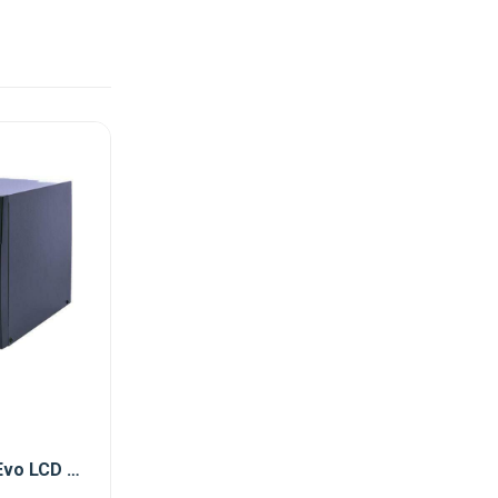
İnform Sinus Evo LCD 1 Kva 5-12 Dk Kesintisiz Güç Kaynağı