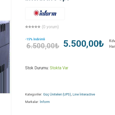
(0 yorum)
-15% İndirimli
5.500,00₺
Kd
6.500,00₺
Har
Stok Durumu:
Stokta Var
Kategoriler:
Güç Üniteleri (UPS)
,
Line İnteractive
Markalar:
İnform