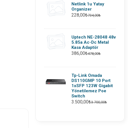
Netlink 1u Yatay
Organizer
228,00₺
734,00₺
Uptech NE-28048 48v
5.85a Ac-Dc Metal
Kasa Adaptör
386,00₺
478,00₺
Tp-Link Omada
DS110GMP 10 Port
1xSFP 123W Gigabit
Yönetilemez Poe
Switch
3.500,00₺
3.700,00₺