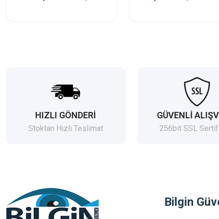
HIZLI GÖNDERİ
GÜVENLİ ALIŞV
Stoktan Hızlı Teslimat
256bit SSL Sertif
Bilgin Güv