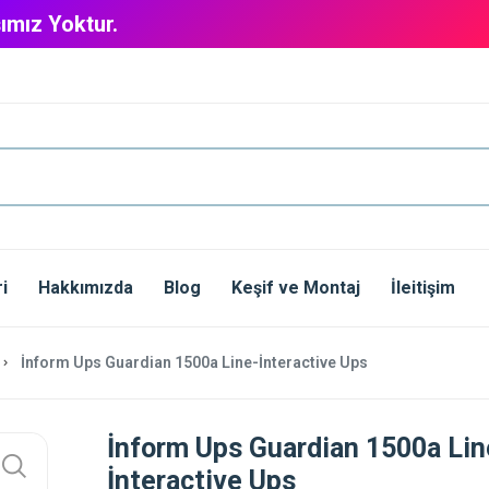
ımız Yoktur.
i
Hakkımızda
Blog
Keşif ve Montaj
İleitişim
İnform Ups Guardian 1500a Line-İnteractive Ups
İnform Ups Guardian 1500a Lin
İnteractive Ups