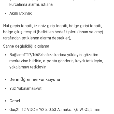
kurcalama alarmı, istisna
Akıllı Etkinlik
Hat geçiş tespiti, izinsiz giriş tespiti, bölge girişi tespiti,
bölge çıkışı tespiti (belirtilen hedef tipleri (insan ve araç)
tarafından tetiklenen alarmı destekler),
Sahne değişikliği algılama
BağlantıFTP/NAS/hafıza kartına yükleyin, gözetim
merkezine bildirin, e-posta gönderin, kaydı tetikleyin,
yakalamayı tetikleyin
Derin Öğrenme Fonksiyonu
Yüz YakalamaEvet
Genel
Güç2I: 12 VDC ± %25, 0,63 A, maks. 7,6 W, Ø5,5 mm