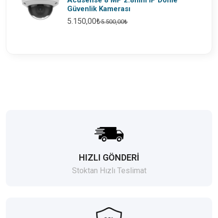
Acusense 8 MP 2.8mm IP Dome
Güvenlik Kamerası
5.150,00₺
5.500,00₺
HIZLI GÖNDERİ
Stoktan Hızlı Teslimat