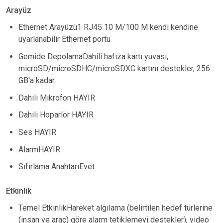
Arayüz
Ethernet Arayüzü1 RJ45 10 M/100 M kendi kendine
uyarlanabilir Ethernet portu
Gemide DepolamaDahili hafıza kartı yuvası,
microSD/microSDHC/microSDXC kartını destekler, 256
GB'a kadar
Dahili Mikrofon HAYIR
Dahili Hoparlör HAYIR
Ses HAYIR
AlarmHAYIR
Sıfırlama AnahtarıEvet
Etkinlik
Temel EtkinlikHareket algılama (belirtilen hedef türlerine
(insan ve araç) göre alarm tetiklemeyi destekler), video