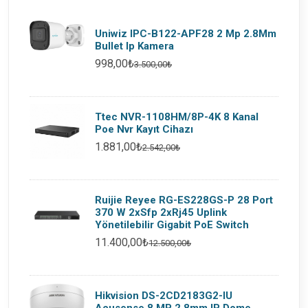
Uniwiz IPC-B122-APF28 2 Mp 2.8Mm
Bullet Ip Kamera
998,00₺
3.500,00₺
Ttec NVR-1108HM/8P-4K 8 Kanal
Poe Nvr Kayıt Cihazı
1.881,00₺
2.542,00₺
Ruijie Reyee RG-ES228GS-P 28 Port
370 W 2xSfp 2xRj45 Uplink
Yönetilebilir Gigabit PoE Switch
11.400,00₺
12.500,00₺
Hikvision DS-2CD2183G2-IU