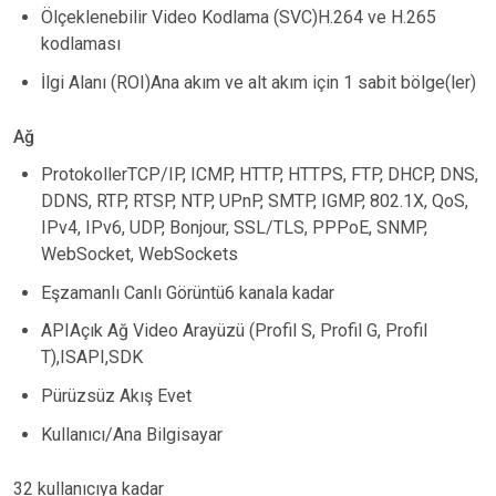
Ölçeklenebilir Video Kodlama (SVC)H.264 ve H.265
kodlaması
İlgi Alanı (ROI)Ana akım ve alt akım için 1 sabit bölge(ler)
Ağ
ProtokollerTCP/IP, ICMP, HTTP, HTTPS, FTP, DHCP, DNS,
DDNS, RTP, RTSP, NTP, UPnP, SMTP, IGMP, 802.1X, QoS,
IPv4, IPv6, UDP, Bonjour, SSL/TLS, PPPoE, SNMP,
WebSocket, WebSockets
Eşzamanlı Canlı Görüntü6 kanala kadar
APIAçık Ağ Video Arayüzü (Profil S, Profil G, Profil
T),ISAPI,SDK
Pürüzsüz Akış Evet
Kullanıcı/Ana Bilgisayar
32 kullanıcıya kadar