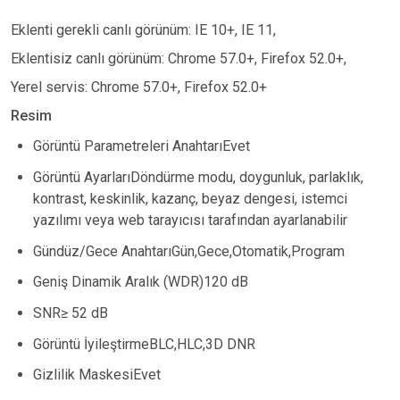
Eklenti gerekli canlı görünüm: IE 10+, IE 11,
Eklentisiz canlı görünüm: Chrome 57.0+, Firefox 52.0+,
Yerel servis: Chrome 57.0+, Firefox 52.0+
Resim
Görüntü Parametreleri AnahtarıEvet
Görüntü AyarlarıDöndürme modu, doygunluk, parlaklık,
kontrast, keskinlik, kazanç, beyaz dengesi, istemci
yazılımı veya web tarayıcısı tarafından ayarlanabilir
Gündüz/Gece AnahtarıGün,Gece,Otomatik,Program
Geniş Dinamik Aralık (WDR)120 dB
SNR≥ 52 dB
Görüntü İyileştirmeBLC,HLC,3D DNR
Gizlilik MaskesiEvet