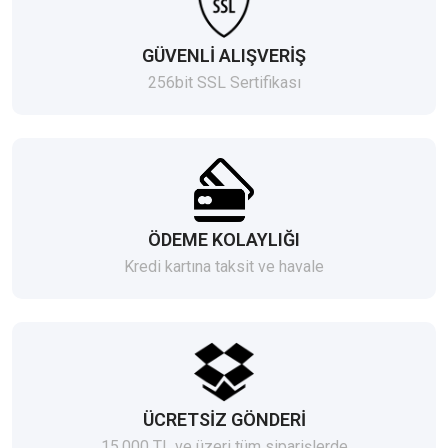
GÜVENLİ ALIŞVERİŞ
256bit SSL Sertifikası
ÖDEME KOLAYLIĞI
Kredi kartına taksit ve havale
ÜCRETSİZ GÖNDERİ
15.000 TL ve üzeri tüm siparişlerde