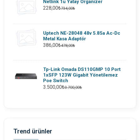
Netlink 1u Yatay Organizer
228,00₺
734,00₺
Uptech NE-28048 48v 5.85a Ac-Dc
Metal Kasa Adaptör
386,00₺
478,00₺
Tp-Link Omada DS110GMP 10 Port
1xSFP 123W Gigabit Yönetilemez
Poe Switch
3.500,00₺
3.700,00₺
Trend ürünler