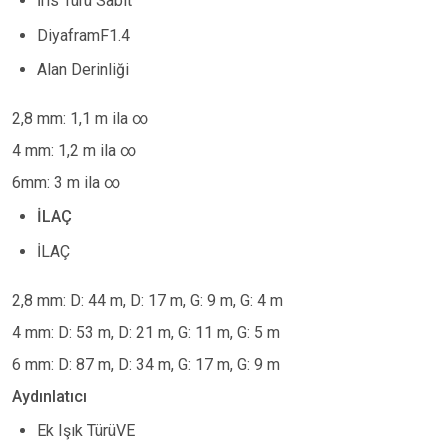
İris Türü Sabit
DiyaframF1.4
Alan Derinliği
2,8 mm: 1,1 m ila ∞
4 mm: 1,2 m ila ∞
6mm: 3 m ila ∞
İLAÇ
İLAÇ
2,8 mm: D: 44 m, D: 17 m, G: 9 m, G: 4 m
4 mm: D: 53 m, D: 21 m, G: 11 m, G: 5 m
6 mm: D: 87 m, D: 34 m, G: 17 m, G: 9 m
Aydınlatıcı
Ek Işık TürüVE