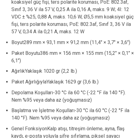
koaksiyel güç fişi, ters polarite koruması, PoE: 802.3af,
Sınıf 3, 36 V ila 57 V, 0,25 A ila 0,16 A, maks. 9 W; 4I: 12
VDC ± %25, 0,88 A, maks. 10,6 W, Ø5,5 mm koaksiyel güç
fişi, ters polarite koruması, PoE: 802.3af, Sınıf 3, 36 V ila
57 V, 0,34 A ila 0,21 A, maks. 12 W
Boyut289 mm × 93,1 mm × 91,2 mm (11,4" × 3,7" × 3,6")
Paket Boyutu386 mm × 156 mm × 155 mm (15,2" × 0,1" ×
6,1")
AğırlıkYaklaşık 1020 gr (2,2 lb.)
Paket AğırlığıylaYaklaşık 1629 gr (3,6 lb.)
Depolama Koşulları-30 °C ila 60 °C (-22 °F ila 140 °F).
Nem %95 veya daha az (yoğuşmasız)
Başlatma ve İşletme Koşulları-30 °C ila 60 °C (-22 °F ila
140 °F). Nem %95 veya daha az (yoğuşmasız)
Genel FonksiyonKalp atışı, titreşim önleme, ayna, flaş
kaydı, e-posta yoluyla şifre sıfırlama, piksel sayacı