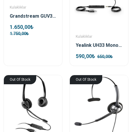
Kulaklıklar
Grandstream GUV3000 Çift taraflı HD USB Kulaklık
1.650,00₺
1.750,00₺
Kulaklıklar
Yealink UH33 Mono USB Çağrı Merkezi Kulaklığı
590,00₺
650,00₺
Out Of Stock
Out Of Stock