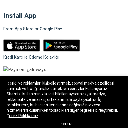
Install App
From App Store or Google Play
Kredi Kartı ile Ödeme Kolaylığı
İçeriği ve reklamları kişiselleştirmek, sosyal medya özellikleri
sunmak ve trafiği analiz etmek için çerezler kullanıyoruz.
Sitemizi kullanımınızla ilgili bilgileri ayrıca sosyal medya,
©2026 Bilgin Güvenlik Sistemleri. Tüm hakları saklıdır.
reklamcılık ve analiz iş ortaklarımızla paylaşabiliriz. İş
ortaklarımız, bu bilgileri kendilerine sağladığınız veya
hizmetlerini kullanırken topladıkları diğer bilgilerle birleştirebilir.
®
Bilişim34
|
Bilişim34 Akıllı E-Ticaret paketleri
ile
Çerez Politikamız
hazırlanmıştır.
Çerezlere izin ver