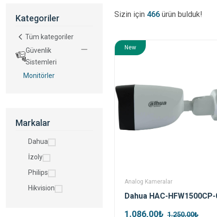
Sizin için
466
ürün bulduk!
Kategoriler
Tüm kategoriler
New
Güvenlik
Sistemleri
Monitörler
Markalar
Dahua
İzoly
Philips
Analog Kameralar
Hikvision
1.086,00₺
1.250,00₺