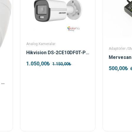
Analog Kameralar
Adaptörler /S
Hikvision DS-2CE10DF0T-PF TVI 2mp 3.6mm Colorvu Bullet Kamera
1.050,00₺
1.150,00₺
500,00₺
Dahua HAC-T1A21-0280B 2mp HDCVI Dome Kamera