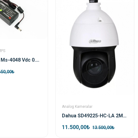
MPS
Mervesan Ms-4048 Vdc 0.83a 40w Smps Adaptör
650,00₺
Analog Kameralar
Dahua SD49225-HC-LA 2MP Starlight PTZ HDCVI Kamera
11.500,00₺
13.500,00₺