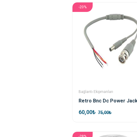
-20%
Bağlantı Ekipmanları
60,00₺
75,00₺
-28%