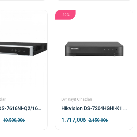
-20%
ları
Dvr Kayıt Cihazları
Hikvision DS-7616NI-Q2/16P 16 Port Poe Nvr Kayıt Cihazı
Hikvision DS-7204HGHI-K1 4 Kanal Hibrit Dvr Kayıt Cihazı
₺
1.717,00₺
10.500,00₺
2.150,00₺