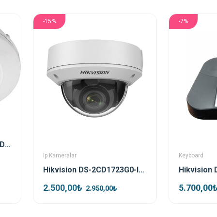
-15%
-7%
Hikvision DS-2CD2955FWD-IS 5mp 1.05 Mm Fisheye Ip Kamera
Ip Kameralar
Keyboard
Hikvision DS-2CD1723G0-IZS 2mp 2.8-12 Mm Varifocal Ip Dome Kamera
2.500,00₺
5.700,00
2.950,00₺