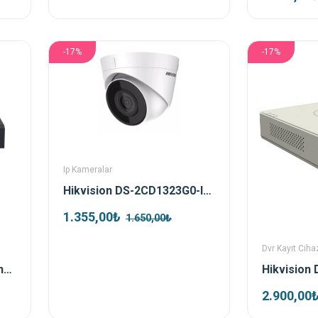
-17%
-17%
Ip Kameralar
Hikvision DS-2CD1323G0-IUF 2mp 2.8 mm Dome IP Kamera
1.355,00₺
1.650,00₺
Dvr Kayıt Cihaz
Dahua NVR2108HS-T 8kanal Nvr Kayıt Cihazı
2.900,00