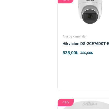
Analog Kameralar
538,00₺
750,00₺
-16%