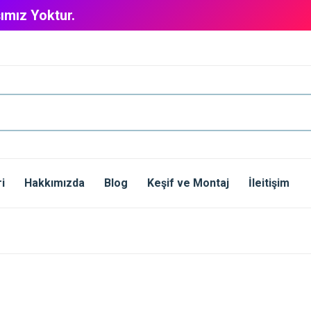
ımız Yoktur.
i
Hakkımızda
Blog
Keşif ve Montaj
İleitişim