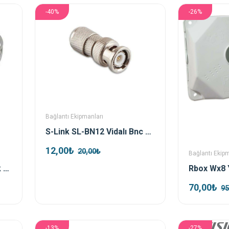
-40%
-26%
Bağlantı Ekipmanları
S-Link SL-BN12 Vidalı Bnc Konnektör
12,00₺
20,00₺
Bağlantı Ekip
Retro Bnc Dc Power Jack Kablolu
70,00₺
95
-13%
-27%