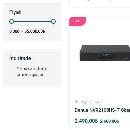
Fiyat
-4%
0,00₺
—
65.000,00₺
İndirimde
Yalnızca indirimli
ürünleri göster
Nvr Kayıt Cihazları
2.490,00₺
2.600,00₺