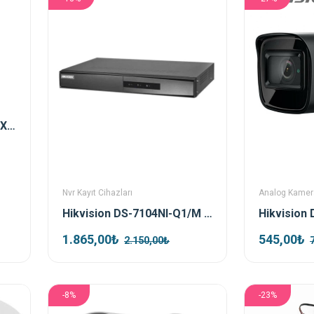
Hikvision DS-2CE76D0T-EXIPF TVI 2mp 2.8mm Ir Dome Kamera
Nvr Kayıt Cihazları
Analog Kamer
Hikvision DS-7104NI-Q1/M 4 Kanal Nvr Kayıt Cihazı
1.865,00₺
545,00₺
2.150,00₺
-8%
-23%