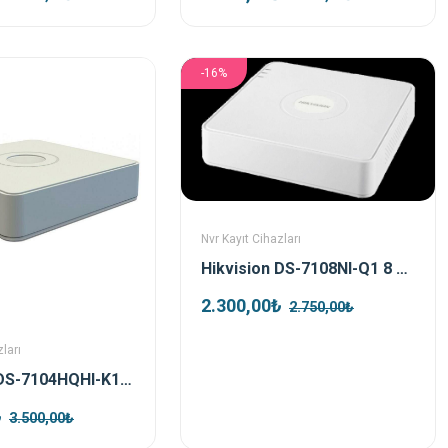
-16%
Nvr Kayıt Cihazları
Hikvision DS-7108NI-Q1 8 Kanal H.265+ Nvr Kayıt Cihazı
2.300,00₺
2.750,00₺
ları
Hikvision DS-7104HQHI-K1 4 Port Hybrid Dvr Kayıt Cihazı
₺
3.500,00₺