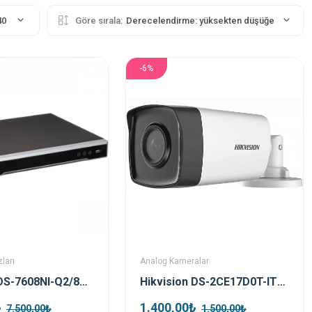
40
Göre sırala:
Derecelendirme: yüksekten düşüğe
-6%
ları
Analog Kameralar
Hikvision DS-7608NI-Q2/8P 8 Kanal Poe Nvr Kayıt Cihazı
Hikvision DS-2CE17D0T-IT5F TVI 2mp 3.6mm Bullet Kamera
₺
1.400,00₺
7.500,00₺
1.500,00₺