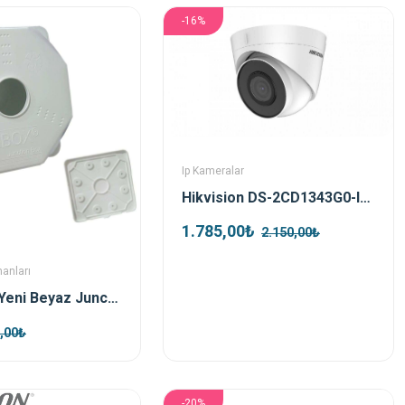
-16%
Ip Kameralar
Hikvision DS-2CD1343G0-IUF 4mp 2.8mm Ip Kamera
1.785,00₺
2.150,00₺
manları
Rbox Wx8 Yeni Beyaz Junction Outdoor Box + Taban Dahil
,00₺
-20%