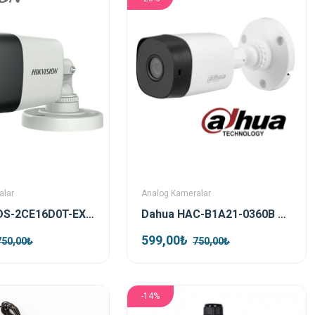
alar
Analog Kameralar
Hikvision DS-2CE16D0T-EXIPF TVI 2mp 2.8mm Bullet Kamera
Dahua HAC-B1A21-0360B 2mp HDCVI Bullet Kamera
599,00₺
750,00₺
750,00₺
-14%