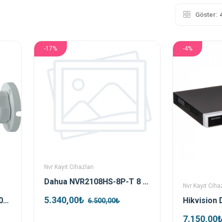
Göster:
-17%
-4%
Nvr Kayıt Cihazları
Dahua NVR2108HS-8P-T 8 Kanal Poe Nvr Kayıt Cihazı
Nvr Kayıt Cihaz
5.340,00₺
Dahua HAC-HFW1500CP-0360B-S2 5 MP 3.6mm IR Bullet Analog Güvenlik Kamerası
6.500,00₺
7.150,00