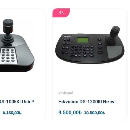
-9%
Keyboard
Hikvision DS-1005KI Usb PTZ Kontrol Klavyesi
Hikvision DS-1200KI Network Kontrol Klavyesi
₺
9.500,00₺
6.150,00₺
10.500,00₺