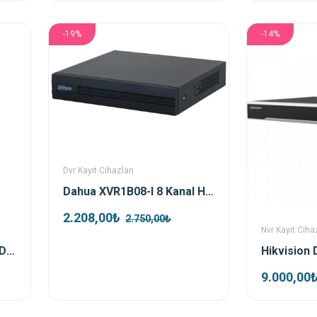
-19%
-14%
Dvr Kayıt Cihazları
Dahua XVR1B08-I 8 Kanal HDCVI XVR Kayıt Cihazı
2.208,00₺
2.750,00₺
Nvr Kayıt Cihaz
Hikvision DS-2DE4425IW-DE-T5 4 Mp 25x Ptz Ip Kamera
9.000,00